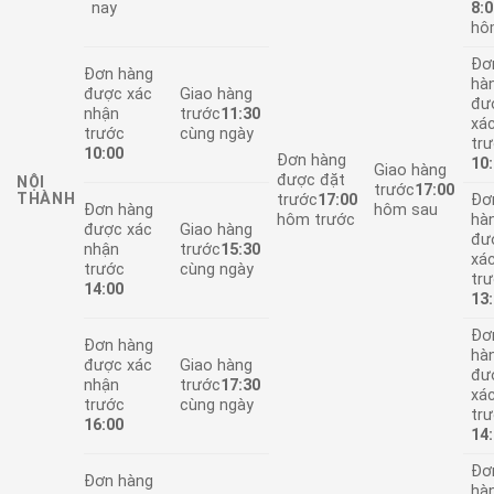
nay
8:
hô
Đơ
Đơn hàng
hà
được xác
Giao hàng
đư
nhận
trước
11:30
xá
trước
cùng ngày
tr
10:00
Đơn hàng
10
Giao hàng
được đặt
NỘI
trước
17:00
THÀNH
trước
17:00
Đơ
Đơn hàng
hôm sau
hôm trước
hà
được xác
Giao hàng
đư
nhận
trước
15:30
xá
trước
cùng ngày
tr
14:00
13
Đơ
Đơn hàng
hà
được xác
Giao hàng
đư
nhận
trước
17:30
xá
trước
cùng ngày
tr
16:00
14
Đơ
Đơn hàng
hà