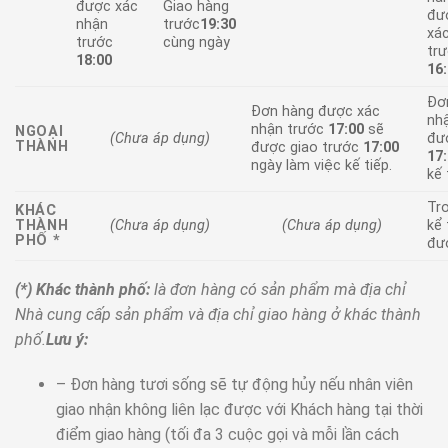
được xác
Giao hàng
đư
nhận
trước
19:30
xá
trước
cùng ngày
tr
18:00
16
Đơ
Đơn hàng được xác
nh
nhận trước
17:00
sẽ
NGOẠI
(Chưa áp dụng)
đư
THÀNH
được giao trước
17:00
17
ngày làm việc kế tiếp.
kế 
Tr
KHÁC
THÀNH
(Chưa áp dụng)
(Chưa áp dụng)
kể 
PHỐ *
đư
(*) Khác thành phố:
là đơn hàng có sản phẩm mà địa chỉ
Nhà cung cấp sản phẩm và địa chỉ giao hàng ở khác thành
phố.
Lưu ý:
– Đơn hàng tươi sống sẽ tự động hủy nếu nhân viên
giao nhận không liên lạc được với Khách hàng tại thời
điểm giao hàng (tối đa 3 cuộc gọi và mỗi lần cách