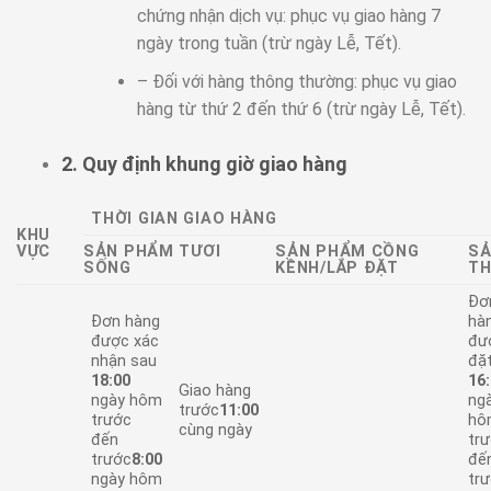
chứng nhận dịch vụ: phục vụ giao hàng 7
ngày trong tuần (trừ ngày Lễ, Tết).
– Đối với hàng thông thường: phục vụ giao
hàng từ thứ 2 đến thứ 6 (trừ ngày Lễ, Tết).
2. Quy định khung giờ giao hàng
THỜI GIAN GIAO HÀNG
KHU
VỰC
SẢN PHẨM TƯƠI
SẢN PHẨM CỒNG
SẢ
SỐNG
KỀNH/LẮP ĐẶT
T
Đơ
Đơn hàng
hà
được xác
đư
nhận sau
đặ
18:00
16
Giao hàng
ngày hôm
ng
trước
11:00
trước
hô
cùng ngày
đến
tr
trước
8:00
đế
ngày hôm
tr