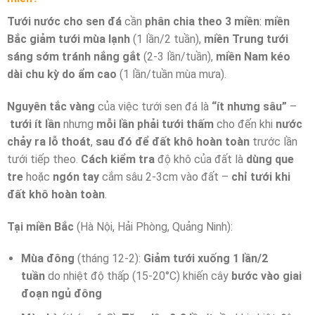
Tưới nước cho sen đá
cần
phân chia theo 3 miền
:
miền
Bắc giảm tưới mùa lạnh
(1 lần/2 tuần),
miền Trung tưới
sáng sớm tránh nắng gắt
(2-3 lần/tuần),
miền Nam kéo
dài chu kỳ do ẩm cao
(1 lần/tuần mùa mưa).
Nguyên tắc vàng
của việc tưới sen đá là
“ít nhưng sâu”
–
tưới ít lần
nhưng
mỗi lần phải tưới thấm
cho đến khi
nước
chảy ra lỗ thoát
,
sau đó
để đất khô hoàn toàn
trước lần
tưới tiếp theo.
Cách kiểm tra
độ khô của đất là
dùng que
tre
hoặc
ngón tay
cắm sâu 2-3cm vào đất –
chỉ tưới khi
đất khô hoàn toàn
.
Tại miền Bắc
(Hà Nội, Hải Phòng, Quảng Ninh):
Mùa đông
(tháng 12-2):
Giảm tưới xuống 1 lần/2
tuần
do nhiệt độ thấp (15-20°C) khiến cây
bước vào giai
đoạn ngủ đông