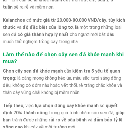
tuần
sẽ ra rễ và mầm non.
Kalanchoe
có
mức giá từ 20.000-80.000 VNĐ/cây
,
tùy kích
thước
và
độ đặc biệt của lông tơ
,
là
một trong những loại
sen đá
có giá thành hợp lý nhất
cho người mới bắt đầu
muốn thử nghiệm trồng cây trong nhà.
Làm thế nào để chọn cây sen đá khỏe mạnh khi
mua?
Chọn cây sen đá khỏe mạnh
cần
kiểm tra 5 yếu tố quan
trọng
: lá căng mọng không héo úa, màu sắc tươi sáng đồng
đều, không có đốm nâu hoặc vết thối, rễ trắng chắc khỏe và
thân cây vững chãi không bị mềm nhũn.
Tiếp theo
, việc
lựa chọn đúng cây khỏe mạnh
sẽ
quyết
định 70% thành công
trong quá trình chăm sóc sen đá,
giúp
bạn
tránh được những
rủi ro về sâu bệnh
và
đảm bảo tỷ lệ
sống cao
khi cây về môi trường mới.