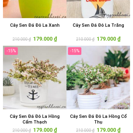
Cây Sen Đá Đô La Xanh
Cây Sen Đá Đô La Trắng
Giá
179.000
₫
Giá
Giá
179.000
₫
Giá
210.000
₫
210.000
₫
gốc
hiện
gốc
hiện
là:
tại
là:
tại
210.000 ₫.
là:
210.000 ₫.
là:
-15%
-15%
179.000 ₫.
179.00
Cây Sen Đá Đô La Hồng
Cây Sen Đá Đô La Hồng Cổ
Cẩm Thạch
Thụ
Giá
179.000
₫
Giá
Giá
179.000
₫
Giá
210.000
₫
210.000
₫