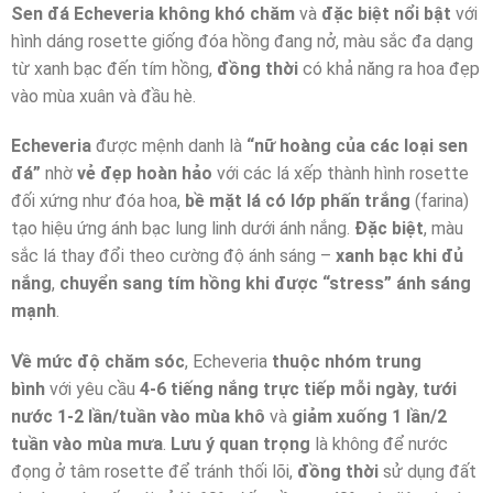
Sen đá Echeveria không khó chăm
và
đặc biệt nổi bật
với
hình dáng rosette giống đóa hồng đang nở, màu sắc đa dạng
từ xanh bạc đến tím hồng,
đồng thời
có khả năng ra hoa đẹp
vào mùa xuân và đầu hè.
Echeveria
được mệnh danh là
“nữ hoàng của các loại sen
đá”
nhờ
vẻ đẹp hoàn hảo
với các lá xếp thành hình rosette
đối xứng như đóa hoa,
bề mặt lá có lớp phấn trắng
(farina)
tạo hiệu ứng ánh bạc lung linh dưới ánh nắng.
Đặc biệt
, màu
sắc lá thay đổi theo cường độ ánh sáng –
xanh bạc khi đủ
nắng
,
chuyển sang tím hồng khi được “stress” ánh sáng
mạnh
.
Về mức độ chăm sóc
, Echeveria
thuộc nhóm trung
bình
với yêu cầu
4-6 tiếng nắng trực tiếp mỗi ngày
,
tưới
nước 1-2 lần/tuần vào mùa khô
và
giảm xuống 1 lần/2
tuần vào mùa mưa
.
Lưu ý quan trọng
là không để nước
đọng ở tâm rosette để tránh thối lõi,
đồng thời
sử dụng đất