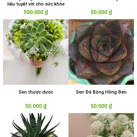
liệu tuyệt vời cho sức khỏe
500.000
₫
50.000
₫
Sen thược dược
Sen Đá Bông Hồng Đen
50.000
₫
50.000
₫