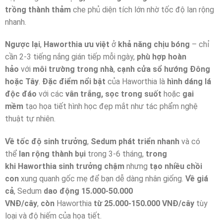
trồng thành thảm
che phủ diện tích lớn nhờ tốc độ lan rộng
nhanh.
Ngược lại
,
Haworthia
ưu việt
ở
khả năng chịu bóng
– chỉ
cần 2-3 tiếng nắng gián tiếp mỗi ngày,
phù hợp hoàn
hảo
với
môi trường trong nhà
,
cạnh cửa sổ hướng Đông
hoặc Tây
.
Đặc điểm nổi bật
của Haworthia là
hình dáng lá
độc đáo
với các
vân trắng, sọc trong suốt
hoặc
gai
mềm
tạo họa tiết hình học đẹp mắt như tác phẩm nghệ
thuật tự nhiên.
Về tốc độ sinh trưởng
,
Sedum phát triển nhanh
và có
thể
lan rộng thành bụi
trong 3-6 tháng,
trong
khi
Haworthia sinh trưởng chậm
nhưng
tạo nhiều chồi
con
xung quanh gốc mẹ để bạn dễ dàng nhân giống.
Về giá
cả
, Sedum
dao động 15.000-50.000
VNĐ/cây
,
còn
Haworthia
từ 25.000-150.000 VNĐ/cây
tùy
loại và độ hiếm của họa tiết.