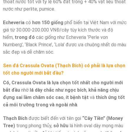
thoát nước tốt với tỷ lệ 60% đất trồng + 40% vật liệu thoát
nước như perlite, pumice.
Echeveria
có
hơn 150 giống
phổ biến tại Việt Nam với mức
giá từ 30.000-200.000 VNĐ/cây tùy kích thước và độ
hiếm,
trong đó
các giống như Echeveria ‘Perle von
Nurnberg’, ‘Black Prince’, ‘Lola’ được ưa chuộng nhất do màu
sắc đẹp và dễ chăm sóc.
Sen đá Crassula Ovata (Thạch Bích) có phải là lựa chọn
tốt cho người mới bắt đầu?
Có, Crassula Ovata là lựa chọn tốt nhất cho người mới
bắt đầu
nhờ
lá dày chắc như ngọc bích
,
khả năng chịu
đựng sai lầm chăm sóc cao
,
ít bệnh tật
và
thích ứng tốt
cả môi trường trong và ngoài nhà
.
Thạch Bích
được biết đến với tên gọi
“Cây Tiền” (Money
Tree)
trong phong thủy,
sở hữu
lá hình oval dày mọng màu