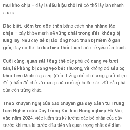
mùi khó chịu
– đây là
dấu hiệu thối rễ
có thể lây lan nhanh
chóng.
Đặc biệt
,
kiểm tra gốc thân
bằng cách
nhẹ nhàng lắc
chậu
– cây khỏe mạnh sẽ
vững chãi trong đất
,
không bị
lung lay
.
Nếu
cây
dễ bị lắc lỏng
hoặc
thân bị mềm ở gần
gốc
, đây có thể là
dấu hiệu thối thân
hoặc
rễ yếu
cần tránh.
Cuối cùng
,
quan sát tổng thể
cây phải có
dáng vẻ tươi
tắn
,
lá không bị cong vẹo bất thường
,
và
không có
sâu bọ
bám trên lá
như rệp sáp (đốm trắng nhỏ như bông gòn), nhện
đỏ (chấm đỏ nhỏ và mạng nhện mỏng), hoặc các vết cắn phá
của côn trùng khác.
Theo khuyến nghị của các chuyên gia cây cảnh từ Trung
tâm Nghiên cứu Cây trồng Đại học Nông nghiệp Hà Nội,
vào năm 2024
, việc kiểm tra kỹ lưỡng các bộ phận của cây
trước khi mua là bước đầu tiên và quan trọng nhất để đảm