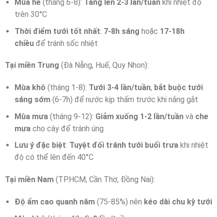
Mùa hè
(tháng 6-8):
Tăng lên 2-3 lần/tuần
khi nhiệt độ
trên 30°C
Thời điểm tưới tốt nhất
:
7-8h sáng
hoặc
17-18h
chiều
để tránh sốc nhiệt
Tại miền Trung
(Đà Nẵng, Huế, Quy Nhon):
Mùa khô
(tháng 1-8):
Tưới 3-4 lần/tuần
,
bắt buộc tưới
sáng sớm
(6-7h) để nước kịp thấm trước khi nắng gắt
Mùa mưa
(tháng 9-12):
Giảm xuống 1-2 lần/tuần
và
che
mưa
cho cây để tránh úng
Lưu ý đặc biệt
:
Tuyệt đối tránh tưới buổi trưa
khi nhiệt
độ có thể lên đến 40°C
Tại miền Nam
(TP.HCM, Cần Thơ, Đồng Nai):
Độ ẩm cao quanh năm
(75-85%) nên
kéo dài chu kỳ tưới