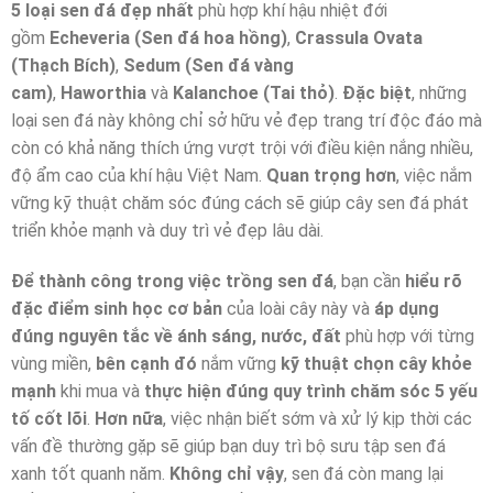
5 loại sen đá đẹp nhất
phù hợp khí hậu nhiệt đới
gồm
Echeveria (Sen đá hoa hồng)
,
Crassula Ovata
(Thạch Bích)
,
Sedum (Sen đá vàng
cam)
,
Haworthia
và
Kalanchoe (Tai thỏ)
.
Đặc biệt
, những
loại sen đá này không chỉ sở hữu vẻ đẹp trang trí độc đáo mà
còn có khả năng thích ứng vượt trội với điều kiện nắng nhiều,
độ ẩm cao của khí hậu Việt Nam.
Quan trọng hơn
, việc nắm
vững kỹ thuật chăm sóc đúng cách sẽ giúp cây sen đá phát
triển khỏe mạnh và duy trì vẻ đẹp lâu dài.
Để thành công trong việc trồng sen đá
, bạn cần
hiểu rõ
đặc điểm sinh học cơ bản
của loài cây này và
áp dụng
đúng nguyên tắc về ánh sáng, nước, đất
phù hợp với từng
vùng miền,
bên cạnh đó
nắm vững
kỹ thuật chọn cây khỏe
mạnh
khi mua và
thực hiện đúng quy trình chăm sóc 5 yếu
tố cốt lõi
.
Hơn nữa
, việc nhận biết sớm và xử lý kịp thời các
vấn đề thường gặp sẽ giúp bạn duy trì bộ sưu tập sen đá
xanh tốt quanh năm.
Không chỉ vậy
, sen đá còn mang lại