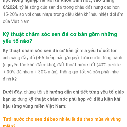
học Nông nghiệp Hà Nội từ Khoa Sinh học, vào tháng
6/2024
, tỷ lệ sống của sen đá trong chậu đất nung cao hơn
15-20% so với chậu nhựa trong điều kiện khí hậu nhiệt đới ẩm
của Việt Nam.
Kỹ thuật chăm sóc sen đá cơ bản gồm những
yếu tố nào?
Kỹ thuật chăm sóc sen đá cơ bản
gồm
5 yếu tố cốt lõi
:
ánh sáng đầy đủ (4-6 tiếng nắng/ngày), tưới nước đúng cách
(nguyên tắc khô-đẫm-khô), đất thoát nước tốt (40% perlite
+ 30% đá nham + 30% mùn), thông gió tốt và bón phân nhẹ
định kỳ.
Dưới đây
, chúng tôi sẽ
hướng dẫn chi tiết từng yếu tố
giúp
bạn
áp dụng
kỹ thuật chăm sóc phù hợp
với
điều kiện khí
hậu từng vùng miền Việt Nam
:
Tưới nước cho sen đá bao nhiêu là đủ theo mùa và vùng
miền?