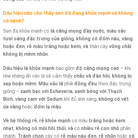
Dấu hiệu nào cho thấy sen đá đang khỏe mạnh và không
có bệnh?
Sen đá khỏe mạnh có
lá căng mọng đầy nước
,
màu sắc
tươi sáng đặc trưng của giống
,
không có đốm nâu, vàng
hoặc đen
,
rễ màu trắng hoặc kem
,
và
thân cây
vững chãi
không bị mềm nhũn
.
Dấu hiệu lá khỏe mạnh
bao gồm
độ căng mọng cao
– khi
nhẹ nhàng ấn vào lá sẽ cảm thấy
chắc và đàn hồi
,
không bị
xẹp hoặc mềm
.
Màu sắc lá
phải
đồng đều
theo đặc trưng
giống –
xanh bạc với Echeveria
,
xanh bóng với Thạch
Bích
,
vàng cam với Sedum
khi đủ ánh sáng,
không có vết
úa vàng
hoặc
đốm lạ màu
.
Về hệ thống rễ
,
rễ khỏe mạnh
có màu
trắng hoặc kem
nhạt
,
không có mùi hôi thối
,
và
có
nhiều rễ con nhỏ
phân
nhánh.
Tránh chọn
cây có
rễ màu nâu đen
,
rễ nhũn
hoặc
có