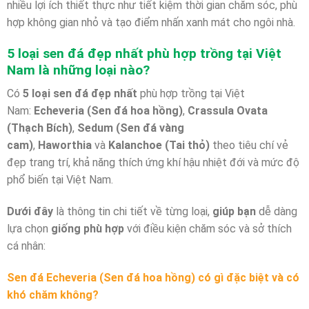
nhiều lợi ích thiết thực như tiết kiệm thời gian chăm sóc, phù
hợp không gian nhỏ và tạo điểm nhấn xanh mát cho ngôi nhà.
5 loại sen đá đẹp nhất phù hợp trồng tại Việt
Nam là những loại nào?
Có
5 loại sen đá đẹp nhất
phù hợp trồng tại Việt
Nam:
Echeveria (Sen đá hoa hồng)
,
Crassula Ovata
(Thạch Bích)
,
Sedum (Sen đá vàng
cam)
,
Haworthia
và
Kalanchoe (Tai thỏ)
theo tiêu chí vẻ
đẹp trang trí, khả năng thích ứng khí hậu nhiệt đới và mức độ
phổ biến tại Việt Nam.
Dưới đây
là thông tin chi tiết về từng loại,
giúp bạn
dễ dàng
lựa chọn
giống phù hợp
với điều kiện chăm sóc và sở thích
cá nhân:
Sen đá Echeveria (Sen đá hoa hồng) có gì đặc biệt và có
khó chăm không?