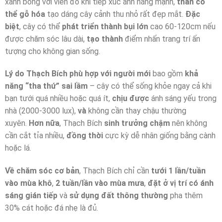
xanh bóng với viền đỏ khi tiếp xúc ánh nắng mạnh,
thân có
thể gỗ hóa
tạo dáng cây cảnh thu nhỏ rất đẹp mắt.
Đặc
biệt
, cây có thể
phát triển thành bụi lớn
cao 60-120cm nếu
được chăm sóc lâu dài,
tạo thành
điểm nhấn trang trí ấn
tượng cho không gian sống.
Lý do Thạch Bích phù hợp với người mới
bao gồm
khả
năng “tha thứ” sai lầm
– cây có thể sống khỏe ngay cả khi
bạn tưới quá nhiều hoặc quá ít,
chịu được
ánh sáng yếu trong
nhà (2000-3000 lux),
và
không cần thay chậu thường
xuyên.
Hơn nữa
, Thạch Bích
sinh trưởng chậm
nên không
cần cắt tỉa nhiều,
đồng thời
cực kỳ dễ nhân giống bằng cành
hoặc lá.
Về chăm sóc cơ bản
, Thạch Bích chỉ cần
tưới 1 lần/tuần
vào mùa khô
,
2 tuần/lần vào mùa mưa
,
đặt ở vị trí có ánh
sáng gián tiếp
và
sử dụng đất thông thường
pha thêm
30% cát hoặc đá nhẹ là đủ.