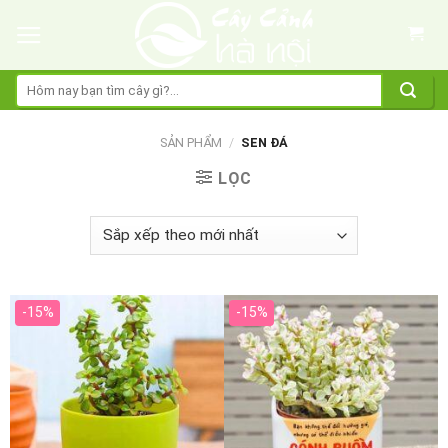
Skip
to
content
Tìm
kiếm:
SẢN PHẨM
/
SEN ĐÁ
LỌC
-15%
-15%