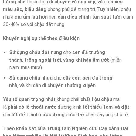
lượng nhẹ
thuận tiện
di chuyển và sắp xếp
,
và
có
nhiều
màu sắc, kiểu dáng
phong phú để trang trí.
Tuy nhiên
, chậu
nhựa
giữ ẩm lâu hơn
nên
cần điều chỉnh tần suất tưới
giảm
30-40% so với chậu đất nung.
Khuyến nghị cụ thể theo điều kiện
:
Sử dụng chậu đất nung
cho
sen đá trưởng
thành
,
trồng ngoài trời
,
vùng khí hậu ẩm ướt
(miền
Nam, mùa mưa)
Sử dụng chậu nhựa
cho
cây con
,
sen đá trong
nhà
,
và
khi
cần di chuyển thường xuyên
Yếu tố quan trọng nhất
không phải
chất liệu chậu
mà
là
phải có lỗ thoát nước
đường kính
tối thiểu 1cm
,
và
đặt
đĩa lót
để
tránh nước đọng
dưới đáy chậu gây úng cho rễ.
Theo khảo sát của Trung tâm Nghiên cứu Cây cảnh Đại