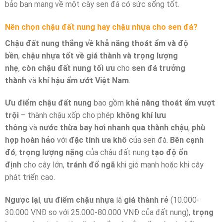
bảo bạn mang về một cây sen đá có sức sống tốt.
Nên chọn chậu đất nung hay chậu nhựa cho sen đá?
Chậu đất nung thắng về khả năng thoát ẩm và độ
bền
,
chậu nhựa tốt về giá thành và trọng lượng
nhẹ
,
còn
chậu đất nung tối ưu
cho
sen đá trưởng
thành
và
khí hậu ẩm ướt Việt Nam
.
Ưu điểm chậu đất nung
bao gồm
khả năng thoát ẩm vượt
trội
– thành chậu xốp cho phép
không khí lưu
thông
và
nước thừa bay hơi nhanh qua thành chậu
,
phù
hợp hoàn hảo
với
đặc tính ưa khô
của sen đá.
Bên cạnh
đó
,
trọng lượng nặng
của chậu đất nung
tạo độ ổn
định
cho cây lớn,
tránh đổ ngã
khi gió mạnh hoặc khi cây
phát triển cao.
Ngược lại
,
ưu điểm chậu nhựa
là
giá thành rẻ
(10.000-
30.000 VNĐ so với 25.000-80.000 VNĐ của đất nung),
trọng