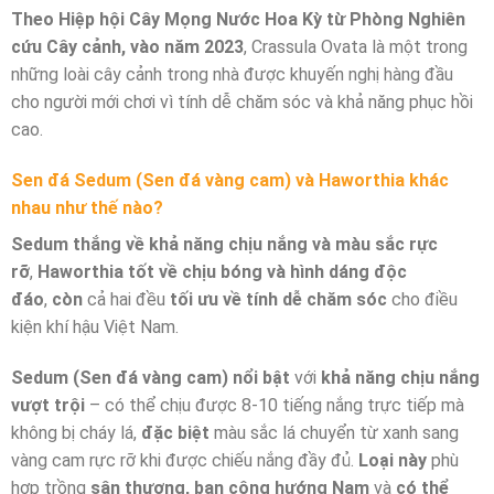
Theo Hiệp hội Cây Mọng Nước Hoa Kỳ từ Phòng Nghiên
cứu Cây cảnh, vào năm 2023
, Crassula Ovata là một trong
những loài cây cảnh trong nhà được khuyến nghị hàng đầu
cho người mới chơi vì tính dễ chăm sóc và khả năng phục hồi
cao.
Sen đá Sedum (Sen đá vàng cam) và Haworthia khác
nhau như thế nào?
Sedum thắng về khả năng chịu nắng và màu sắc rực
rỡ
,
Haworthia tốt về chịu bóng và hình dáng độc
đáo
,
còn
cả hai đều
tối ưu về tính dễ chăm sóc
cho điều
kiện khí hậu Việt Nam.
Sedum (Sen đá vàng cam)
nổi bật
với
khả năng chịu nắng
vượt trội
– có thể chịu được 8-10 tiếng nắng trực tiếp mà
không bị cháy lá,
đặc biệt
màu sắc lá chuyển từ xanh sang
vàng cam rực rỡ khi được chiếu nắng đầy đủ.
Loại này
phù
hợp trồng
sân thượng, ban công hướng Nam
và
có thể