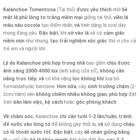
Kalanchoe Tomentosa
(Tai thỏ)
được yêu thích
nhờ
bề
mặt lá phủ lông tơ trắng mềm mại
giống tai thỏ,
viền lá
màu nâu socola
tạo điểm nhấn,
và
hình dáng lá oval dày
mọng đáng yêu.
Đặc biệt
, khi
sờ vào lá
sẽ có
cảm giác
mềm mịn
như nhung,
tạo trải nghiệm xúc giác
thú vị cho cả
trẻ em và người lớn.
Lý do Kalanchoe phù hợp trong nhà
bao gồm
chịu được
ánh sáng 2000-4000 lux
(ánh sáng cửa sổ),
không cần
nắng trực tiếp
,
và
có khả năng
lọc không khí
loại bỏ
formaldehyde, benzene.
Hơn nữa
, cây
sinh trưởng chậm
(2-
3cm/năm) nên
không chiếm nhiều không gian
,
phù hợp
đặt
trên
bàn làm việc, kệ sách
hoặc
góc phòng khách
.
Về chăm sóc
, Kalanchoe
chỉ cần tưới 1-2 lần/tuần
,
tránh
để nước vào lông tơ
để không gây thối lá,
và
sử dụng
chậu
có lỗ thoát nước tốt
.
Đặc biệt
, cây
dễ nhân giống bằng
lá
– chỉ cần
bẻ lá khỏe mạnh
đặt trên đất ẩm,
sau 2-3