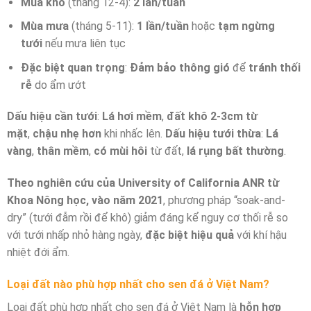
Mùa khô
(tháng 12-4):
2 lần/tuần
Mùa mưa
(tháng 5-11):
1 lần/tuần
hoặc
tạm ngừng
tưới
nếu mưa liên tục
Đặc biệt quan trọng
:
Đảm bảo thông gió
để
tránh thối
rễ
do ẩm ướt
Dấu hiệu cần tưới
:
Lá hơi mềm
,
đất khô 2-3cm từ
mặt
,
chậu nhẹ hơn
khi nhấc lên.
Dấu hiệu tưới thừa
:
Lá
vàng
,
thân mềm
,
có mùi hôi
từ đất,
lá rụng bất thường
.
Theo nghiên cứu của University of California ANR từ
Khoa Nông học, vào năm 2021
, phương pháp “soak-and-
dry” (tưới đẫm rồi để khô) giảm đáng kể nguy cơ thối rễ so
với tưới nhấp nhỏ hàng ngày,
đặc biệt hiệu quả
với khí hậu
nhiệt đới ẩm.
Loại đất nào phù hợp nhất cho sen đá ở Việt Nam?
Loại đất phù hợp nhất cho sen đá ở Việt Nam là
hỗn hợp