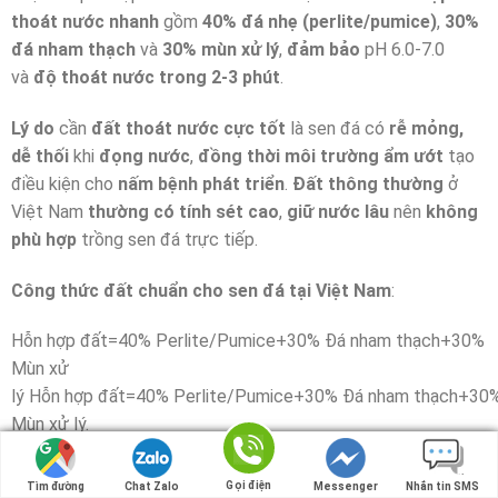
thoát nước nhanh
gồm
40% đá nhẹ (perlite/pumice)
,
30%
đá nham thạch
và
30% mùn xử lý
,
đảm bảo
pH 6.0-7.0
và
độ thoát nước trong 2-3 phút
.
Lý do
cần
đất thoát nước cực tốt
là sen đá có
rễ mỏng,
dễ thối
khi
đọng nước
,
đồng thời
môi trường ẩm ướt
tạo
điều kiện cho
nấm bệnh phát triển
.
Đất thông thường
ở
Việt Nam
thường có tính sét cao
,
giữ nước lâu
nên
không
phù hợp
trồng sen đá trực tiếp.
Công thức đất chuẩn cho sen đá tại Việt Nam
:
Hỗn hợp đất=40% Perlite/Pumice+30% Đá nham thạch+30%
Mùn xử
lý
Hỗ
n hợp
đấ
t
=
40%
Perlite/Pumice
+
30%
Đá
nham thạch
+
30
Mùn
xử lý.
Chi tiết từng thành phần
:
Gọi điện
Gọi điện
Tìm đường
Tìm đường
Chat Zalo
Chat Zalo
Messenger
Messenger
Nhắn tin SMS
Nhắn tin SMS