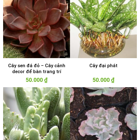
Cây sen đá đỏ – Cây cảnh
Cây đại phát
decor để bàn trang trí
50.000
₫
50.000
₫