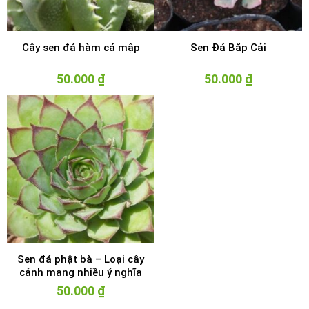
Cây sen đá hàm cá mập
Sen Đá Bắp Cải
50.000
₫
50.000
₫
Sen đá phật bà – Loại cây
cảnh mang nhiều ý nghĩa
50.000
₫