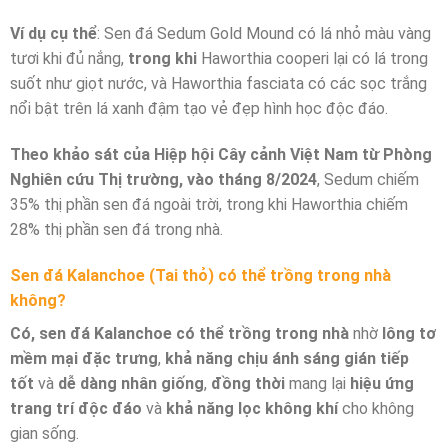
Ví dụ cụ thể
: Sen đá Sedum Gold Mound có lá nhỏ màu vàng
tươi khi đủ nắng,
trong khi
Haworthia cooperi lại có lá trong
suốt như giọt nước, và Haworthia fasciata có các sọc trắng
nổi bật trên lá xanh đậm tạo vẻ đẹp hình học độc đáo.
Theo khảo sát của Hiệp hội Cây cảnh Việt Nam từ Phòng
Nghiên cứu Thị trường, vào tháng 8/2024
, Sedum chiếm
35% thị phần sen đá ngoài trời, trong khi Haworthia chiếm
28% thị phần sen đá trong nhà.
Sen đá Kalanchoe (Tai thỏ) có thể trồng trong nhà
không?
Có, sen đá Kalanchoe có thể trồng trong nhà
nhờ
lông tơ
mềm mại đặc trưng
,
khả năng chịu ánh sáng gián tiếp
tốt
và
dễ dàng nhân giống
,
đồng thời
mang lại
hiệu ứng
trang trí độc đáo
và
khả năng lọc không khí
cho không
gian sống.