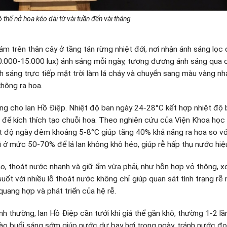
 thể nở hoa kéo dài từ vài tuần đến vài tháng
m trên thân cây ở tầng tán rừng nhiệt đới, nơi nhận ánh sáng lọc 
0.000-15.000 lux) ánh sáng mỗi ngày, tương đương ánh sáng qua 
sáng trực tiếp mặt trời làm lá cháy và chuyển sang màu vàng nhạ
hông ra hoa.
ng cho lan Hồ Điệp. Nhiệt độ ban ngày 24-28°C kết hợp nhiệt độ 
 để kích thích tạo chuỗi hoa. Theo nghiên cứu của Viện Khoa họ
t độ ngày đêm khoảng 5-8°C giúp tăng 40% khả năng ra hoa so vớ
ì ở mức 50-70% để lá lan không khô héo, giúp rễ hấp thụ nước hiệ
ao, thoát nước nhanh và giữ ẩm vừa phải, như hỗn hợp vỏ thông, x
 suốt với nhiều lỗ thoát nước không chỉ giúp quan sát tình trạng rễ
quang hợp và phát triển của hệ rễ.
h thường, lan Hồ Điệp cần tưới khi giá thể gần khô, thường 1-2 lầ
ào buổi sáng sớm giúp nước dư bay hơi trong ngày, tránh nước đọ