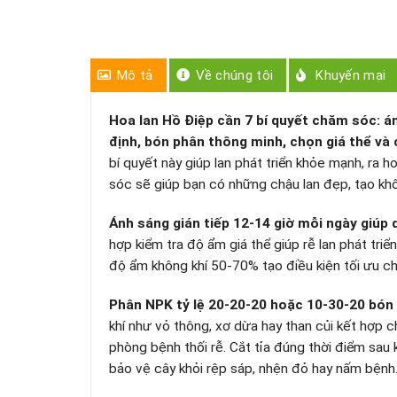
Mô tả
Về chúng tôi
Khuyến mại
Hoa lan Hồ Điệp cần 7 bí quyết chăm sóc: án
định, bón phân thông minh, chọn giá thể và 
bí quyết này giúp lan phát triển khỏe mạnh, ra
sóc sẽ giúp bạn có những chậu lan đẹp, tạo kh
Ánh sáng gián tiếp 12-14 giờ mỗi ngày giúp 
hợp kiểm tra độ ẩm giá thể giúp rễ lan phát tri
độ ẩm không khí 50-70% tạo điều kiện tối ưu ch
Phân NPK tỷ lệ 20-20-20 hoặc 10-30-20 bón 
khí như vỏ thông, xơ dừa hay than củi kết hợp 
phòng bệnh thối rễ. Cắt tỉa đúng thời điểm sau k
bảo vệ cây khỏi rệp sáp, nhện đỏ hay nấm bệnh