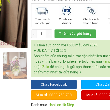
Chính sách
Chính sách
Chính sách
C
vận chuyển
đổi trả
thanh toán
Số lượng
Thêm vào giỏ hàng
+ Thỏa sức chọn với +500 mẫu cây 2026
+ ƯU ĐÃI T7 TỚI 20%
Sản phẩm của chúng tôi được cập nhật liên tục 
ngày vì thế bạn vui lòng liên hệ trực tiếp qua
Fan
hoặc
Zalo
để chúng tôi gửi bạn tham khảo các 
phẩm mới nhất tại cửa hàng :)
Chat Facebook
Chat Za
Mua sỉ: 0888.758.788
Mua lẻ: 0888.
Danh mục:
Hoa Lan Hồ Điệp