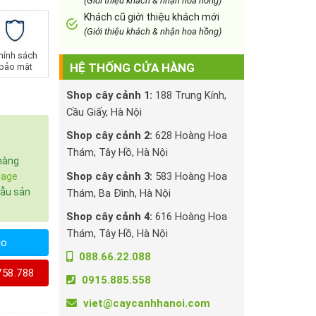
(Giới thiệu khách & nhận hoa hồng)
Khách cũ giới thiệu khách mới
(Giới thiệu khách & nhận hoa hồng)
hính sách
HỆ THỐNG CỬA HÀNG
bảo mật
Shop cây cảnh 1:
188 Trung Kính,
Cầu Giấy, Hà Nội
Shop cây cảnh 2:
628 Hoàng Hoa
Thám, Tây Hồ, Hà Nội
hàng
Shop cây cảnh 3:
583 Hoàng Hoa
page
mẫu sản
Thám, Ba Đình, Hà Nội
Shop cây cảnh 4:
616 Hoàng Hoa
Thám, Tây Hồ, Hà Nội
lo
088.66.22.088
758.788
0915.885.558
viet@caycanhhanoi.com