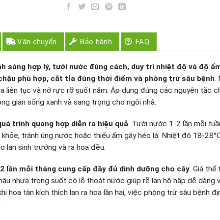
Vận chuyển
Bảo hành
FAQ
h sáng hợp lý, tưới nước đúng cách, duy trì nhiệt độ và độ ẩ
chậu phù hợp, cắt tỉa đúng thời điểm và phòng trừ sâu bệnh
.
 hoa liên tục và nở rực rỡ suốt năm. Áp dụng đúng các nguyên tắc 
ông gian sống xanh và sang trọng cho ngôi nhà.
quá trình quang hợp diễn ra hiệu quả
. Tưới nước 1-2 lần mỗi tuầ
ển khỏe, tránh úng nước hoặc thiếu ẩm gây héo lá. Nhiệt độ 18-28°
o lan sinh trưởng và ra hoa đều.
2 lần mỗi tháng cung cấp đầy đủ dinh dưỡng cho cây
. Giá thể
chậu nhựa trong suốt có lỗ thoát nước giúp rễ lan hô hấp dễ dàng 
hi hoa tàn kích thích lan ra hoa lần hai, việc phòng trừ sâu bệnh đị
.