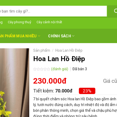
ng
Cây phong thuỷ
Cây cảnh nội thất
ẢN PHẨM MUA NHIỀU
CHÍNH SÁCH
Sản phẩm
/
Hoa Lan Hồ Điệp
Hoa Lan Hồ Điệp
(đánh giá)
Đã bán
3
Được
xếp
230.000đ
Giá cũ
hạng
0.0
5
Tiết kiệm:
70.000đ
23%
sao
7 bí quyết chăm sóc Hoa lan Hồ Điệp bao gồm ánh
lý, tưới nước đúng cách, duy trì nhiệt độ và độ ẩm 
bón phân thông minh, chọn giá thể và chậu phù hợp
đúng thời điểm và phòng trừ sâu bệnh.