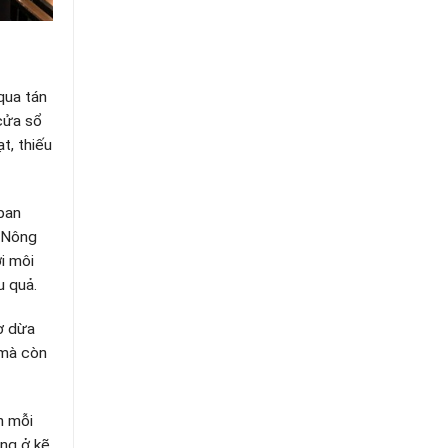
qua tán
cửa sổ
t, thiếu
ban
c Nông
i môi
u quả.
ơ dừa
 mà còn
n mỗi
ng ở kẽ