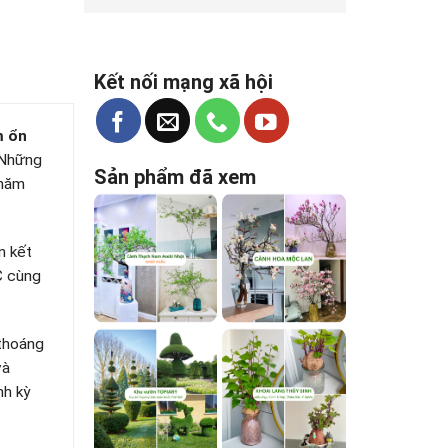
Kết nối mạng xã hội
m ổn
 Những
Sản phẩm đã xem
chăm
n kết
C cùng
 thoáng
và
nh kỳ