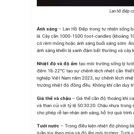
Lan hồ điệp có
Ánh sáng
– Lan Hồ Điệp trong tự nhiên sống bá
lá. Cây cần 1000-1500 foot-candles (khoảng 1
có rèm mỏng hoặc ánh sáng buổi sáng sớm. Ánh 
ánh sáng khiến lá xanh đậm bất thường và cây k
Nhiệt độ và độ ẩm
tạo môi trường sống lý tưở
đêm 18-22°C tạo sự chênh lệch nhiệt cần thiết
nghiệp Việt Nam năm 2023, sự chênh lệch nhiệ
trường nhiệt độ đồng đều. Không khí cần duy tr
Giá thể và chậu
– Giá thể cần độ thoáng khí c
và than củi với tỷ lệ 50:30:20. Chậu nhựa trong
cho phép rễ lan nhận ánh sáng, hỗ trợ quá trình 
Tưới nước
– Trong điều kiện nhiệt độ phòng bìn
tuần tùy theo mùa và độ ẩm môi trường. Tưới v