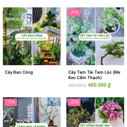
-31%
Cây Ban Công
Cây Tam Tài Tam Lộc (Me
Keo Cẩm Thạch)
Giá
400.000
₫
Giá
580.000
₫
gốc
hiện
là:
tại
580.000 ₫.
là:
400.000 ₫
-16%
-25%