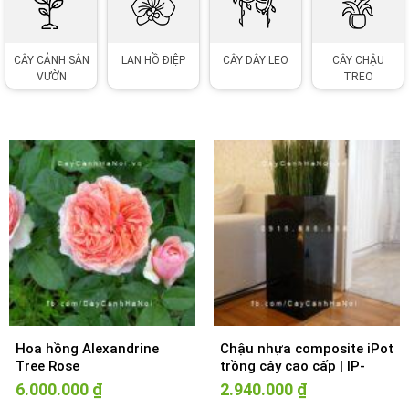
CÂY CẢNH SÂN
LAN HỒ ĐIỆP
CÂY DÂY LEO
CÂY CHẬU
VƯỜN
TREO
Hoa hồng Alexandrine
Chậu nhựa composite iPot
Tree Rose
trồng cây cao cấp | IP-
00177
6.000.000
₫
2.940.000
₫