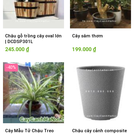
Chậu gỗ trồng cây oval lớn
Cây sâm thơm
| DCDSP301L
245.000
₫
199.000
₫
-40%
Cây Mẫu Tử Chậu Treo
Chậu cây cảnh composite