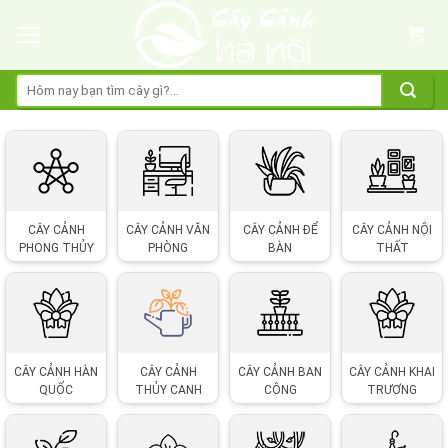
Skip
to
content
Tìm
kiếm:
CÂY CẢNH
CÂY CẢNH VĂN
CÂY CẢNH ĐỂ
CÂY CẢNH NỘI
PHONG THỦY
PHÒNG
BÀN
THẤT
CÂY CẢNH HÀN
CÂY CẢNH
CÂY CẢNH BAN
CÂY CẢNH KHAI
QUỐC
THỦY CANH
CÔNG
TRƯƠNG