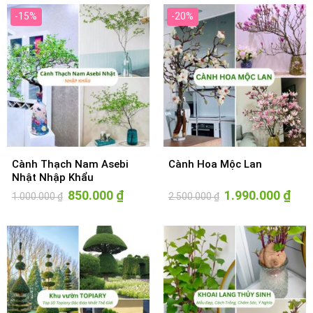
-15%
-20%
Cành Thạch Nam Asebi
Cành Hoa Mộc Lan
Nhật Nhập Khẩu
Giá
850.000
₫
Giá
Giá
1.990.000
₫
Giá
1.000.000
₫
2.500.000
₫
gốc
hiện
gốc
hiện
là:
tại
là:
tại
1.000.000 ₫.
là:
2.500.000 ₫.
là:
850.000 ₫.
1.990