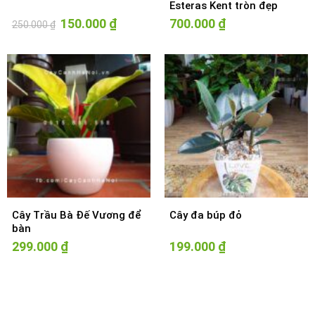
Esteras Kent tròn đẹp
Giá
150.000
₫
Giá
700.000
₫
250.000
₫
gốc
hiện
là:
tại
250.000 ₫.
là:
150.000 ₫.
Cây Trầu Bà Đế Vương để
Cây đa búp đỏ
bàn
299.000
₫
199.000
₫