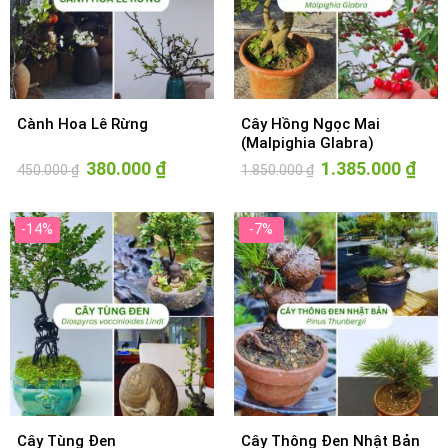
Cành Hoa Lê Rừng
Cây Hồng Ngọc Mai
(Malpighia Glabra)
Giá
380.000
₫
Giá
Giá
1.385.000
₫
Giá
450.000
₫
1.850.000
₫
gốc
hiện
gốc
hiện
là:
tại
là:
tại
450.000 ₫.
là:
1.850.000 ₫.
là:
380.000 ₫.
1.385
-14%
-7%
Cây Tùng Đen
Cây Thông Đen Nhật Bản