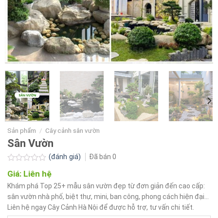
Sản phẩm
/
Cây cảnh sân vườn
Sân Vườn
(đánh giá)
Đã bán
0
Được
Giá:
Liên hệ
xếp
hạng
Khám phá Top 25+ mẫu sân vườn đẹp từ đơn giản đến cao cấp:
0.0
sân vườn nhà phố, biệt thự, mini, ban công, phong cách hiện đại…
5
Liên hệ ngay Cây Cảnh Hà Nội để được hỗ trợ, tư vấn chi tiết.
sao