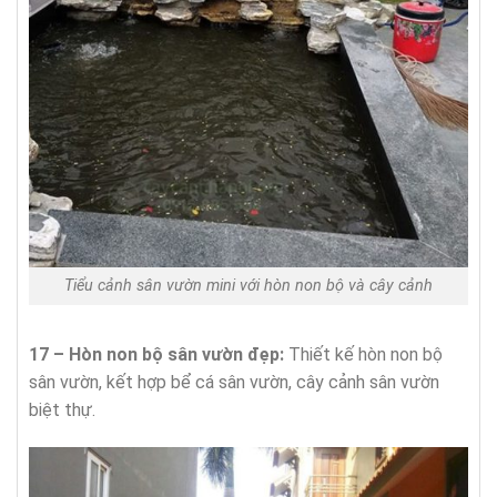
Tiểu cảnh sân vườn mini với hòn non bộ và cây cảnh
17 – Hòn non bộ sân vườn đẹp:
Thiết kế hòn non bộ
sân vườn, kết hợp bể cá sân vườn, cây cảnh sân vườn
biệt thự.