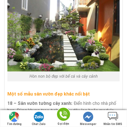
Hòn non bộ đẹp với bể cá và cây cảnh
Một số mẫu sân vườn đẹp khác nổi bật
18 – Sân vườn tường cây xanh:
Điển hình cho nhà phố
hẹp. Dùng khung treo tường, cây dây leo hoặc module
thủy canh đứng.
Gọi điện
Gọi điện
Tìm đường
Tìm đường
Chat Zalo
Chat Zalo
Messenger
Messenger
Nhắn tin SMS
Nhắn tin SMS