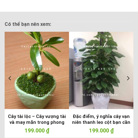
Có thể bạn nên xem:
Cây tài lộc – Cây vượng tài
Đặc điểm, ý nghĩa cây vạn
và may mắn trong phong
niên thanh leo cột bạn cần
thủy
biết
199.000
₫
199.000
₫