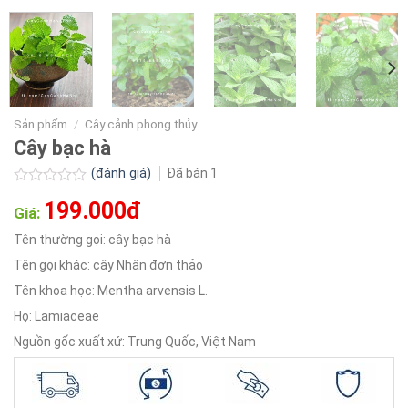
Sản phẩm
/
Cây cảnh phong thủy
Cây bạc hà
(đánh giá)
Đã bán
1
Được
199.000đ
xếp
Giá:
hạng
0.0
Tên thường gọi: cây bạc hà
5
Tên gọi khác: cây Nhân đơn thảo
sao
Tên khoa học: Mentha arvensis L.
Họ: Lamiaceae
Nguồn gốc xuất xứ: Trung Quốc, Việt Nam