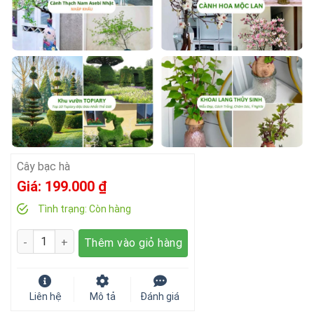
Cây bạc hà
Giá:
199.000
₫
Tình trạng:
Còn hàng
Số lượng
Thêm vào giỏ hàng
Liên hệ
Mô tả
Đánh giá