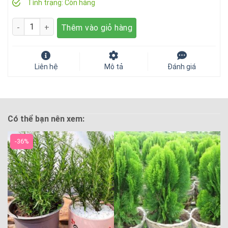
gốc
hiện
Tình trạng:
Còn hàng
là:
tại
Số lượng
Thêm vào giỏ hàng
500.000 ₫.
là:
155.000 ₫.
Liên hệ
Mô tả
Đánh giá
Có thể bạn nên xem:
-36%