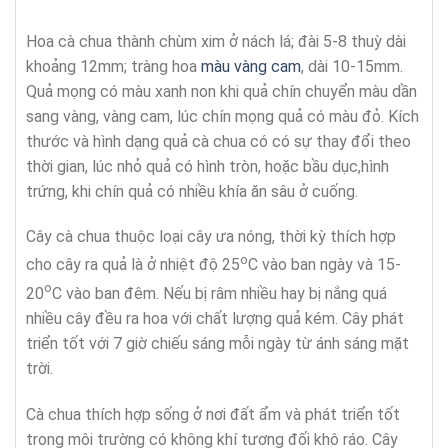
Hoa cà chua thành chùm xim ở nách lá; đài 5-8 thuỳ dài
khoảng 12mm; tràng hoa
màu vàng cam
, dài 10-15mm.
Quả mọng có màu xanh non khi quả chín chuyển màu dần
sang vàng, vàng cam, lúc chín mọng quả có màu đỏ. Kích
thước và hình dạng quả cà chua có có sự thay đổi theo
thời gian, lúc nhỏ quả có hình tròn, hoặc bầu dục,hình
trứng, khi chín quả có nhiều khía ăn sâu ở cuống.
Cây cà chua thuộc loại cây ưa nóng, thời kỳ thích hợp
o
cho cây ra quả là ở nhiệt độ 25
C vào ban ngày và 15-
o
20
C vào ban đêm. Nếu bị râm nhiều hay bị nắng quá
nhiều cây đều ra hoa với chất lượng quả kém. Cây phát
triển tốt với 7 giờ chiếu sáng mỗi ngày từ ánh sáng mặt
trời.
Cà chua thích hợp sống ở nơi đất ẩm và phát triển tốt
trong môi trường có không khí tương đối khô ráo. Cây