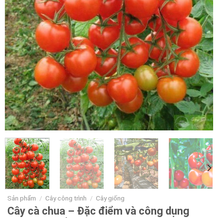
Sản phẩm
/
Cây công trình
/
Cây giống
Cây cà chua – Đặc điểm và công dụng