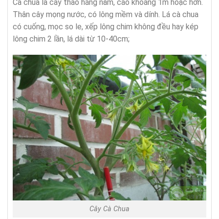
Cà chua là cây thảo hằng năm, cao khoảng 1m hoặc hơn.
Thân cây mọng nước, có lông mềm và dính. Lá cà chua
có cuống, mọc so le, xếp lông chim không đều hay kép
lông chim 2 lần, lá dài từ 10-40cm;
Cây Cà Chua