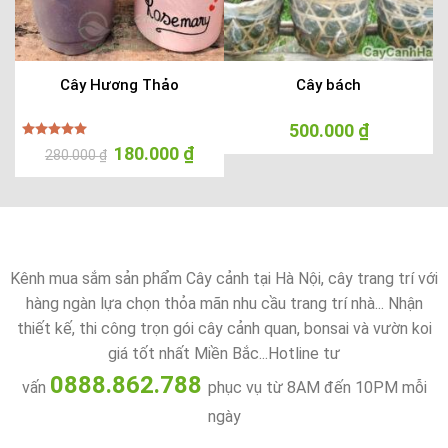
Cây Hương Thảo
Cây bách
á
500.000
₫
ện
Được xếp
Giá
180.000
₫
Giá
280.000
₫
i
hạng
5.00
gốc
hiện
5 sao
là:
tại
0.000 ₫.
280.000 ₫.
là:
180.000 ₫.
Kênh mua sắm sản phẩm Cây cảnh tại Hà Nội, cây trang trí với
hàng ngàn lựa chọn thỏa mãn nhu cầu trang trí nhà... Nhận
thiết kế, thi công trọn gói cây cảnh quan, bonsai và vườn koi
giá tốt nhất Miền Bắc...Hotline tư
0888.862.788
vấn
phục vụ từ 8AM đến 10PM mỗi
ngày