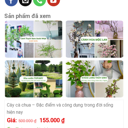
Sản phẩm đã xem
Cây cà chua – Đặc điểm và công dụng trong đời sống
hiện nay
Giá
Giá
Giá:
155.000
₫
500.000
₫