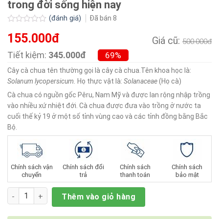
trong đời sống hiện nay
(đánh giá)
Đã bán
8
Được
155.000đ
xếp
Giá cũ:
500.000đ
hạng
0.0
Tiết kiệm:
345.000đ
69%
5
sao
Cây cà chua tên thường gọi là cây cà chua.Tên khoa học là:
Solanum lycopersicum.
Họ thực vật là:
Solanaceae
(Họ cà)
Cà chua có nguồn gốc Pêru, Nam Mỹ và được lan rộng nhập trồng
vào nhiều xứ nhiệt đới. Cà chua được đưa vào trồng ở nước ta
cuối thế kỷ 19 ở một số tỉnh vùng cao và các tỉnh đồng bằng Bắc
Bộ.
Chính sách vận
Chính sách đổi
Chính sách
Chính sách
chuyển
trả
thanh toán
bảo mật
Số lượng
Thêm vào giỏ hàng