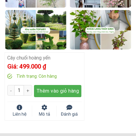
Cây chuối hoàng yến
Giá:
499.000
₫
Tình trạng:
Còn hàng
Số lượng
Thêm vào giỏ hàng
Liên hệ
Mô tả
Đánh giá