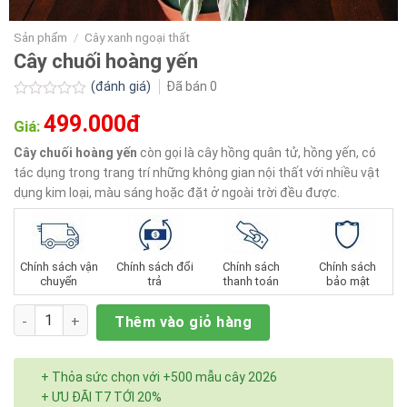
Sản phẩm
/
Cây xanh ngoại thất
Cây chuối hoàng yến
(đánh giá)
Đã bán
0
Được
499.000đ
xếp
Giá:
hạng
0.0
Cây chuối hoàng yến
còn gọi là cây hồng quân tử, hồng yến, có
5
tác dụng trong trang trí những không gian nội thất với nhiều vật
sao
dụng kim loại, màu sáng hoặc đặt ở ngoài trời đều được.
Chính sách vận
Chính sách đổi
Chính sách
Chính sách
chuyển
trả
thanh toán
bảo mật
Số lượng
Thêm vào giỏ hàng
+ Thỏa sức chọn với +500 mẫu cây 2026
+ ƯU ĐÃI T7 TỚI 20%