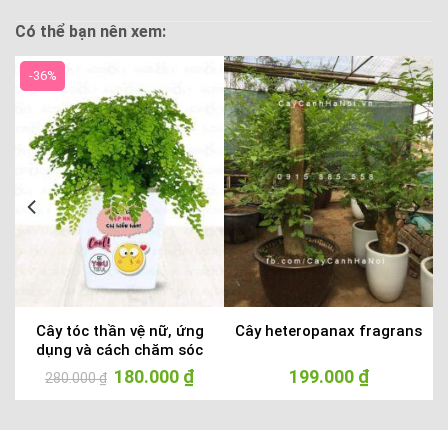
Có thể bạn nên xem:
-36%
Cây tóc thần vệ nữ, ứng
Cây heteropanax fragrans
dụng và cách chăm sóc
Giá
180.000
₫
Giá
199.000
₫
280.000
₫
gốc
hiện
là:
tại
280.000 ₫.
là:
180.000 ₫.