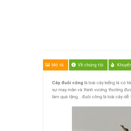
Mô tả
Về chúng tôi
Khuyế
Cây đuôi công
là loài cây kiểng lá có 
sự may mắn và thịnh vượng thường được 
làm quà tặng… đuôi công là loài cây dễ 