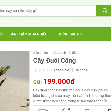
m
m:
 ban công
Cây phong thuỷ
Cây cảnh nội thất
HỦ
SẢN PHẨM MUA NHIỀU
CHÍNH SÁCH
Sản phẩm
/
Cây cảnh nội thất
Cây Đuôi Công
(đánh giá)
Đã bán
0
Được
199.000đ
xếp
Giá:
hạng
0.0
Cây đuôi công hay thường gọi là cây đuôi phụng. 
5
biểu tượng cho sự may mắn và thịnh thượng th
sao
được trồng làm cảnh trang trí nội thất rất nhiều.