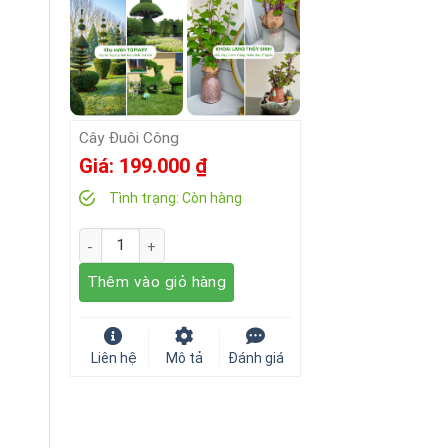
Cây Đuôi Công
Giá:
199.000
₫
Tình trạng:
Còn hàng
Số lượng
Thêm vào giỏ hàng
Liên hệ
Mô tả
Đánh giá