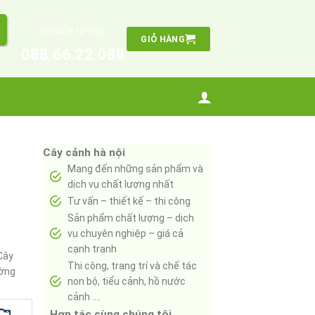
Hotline tư vấn
GIỎ HÀNG
088.66.22.088
Cây cảnh hà nội
Mang đến những sản phẩm và
dịch vụ chất lượng nhất
Tư vấn – thiết kế – thi công
Sản phẩm chất lượng – dịch
vụ chuyên nghiệp – giá cả
cạnh tranh
Cây
Thi công, trang trí và chế tác
ường
non bộ, tiểu cảnh, hồ nước
cảnh ….
Hợp tác cùng chúng tôi