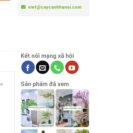
viet@caycanhhanoi.com
Kết nối mạng xã hội
Sản phẩm đã xem
ho