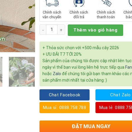
Chính sách
Chính sách
Chính sách
Chín
vận chuyển
đổi trả
thanh toán
bảo
Số lượng
Thêm vào giỏ hàng
+ Thỏa sức chọn với +500 mẫu cây 2026
+ ƯU ĐÃI T7 TỚI 20%
Sản phẩm của chúng tôi được cập nhật liên tụ
ngày vì thế bạn vui lòng liên hệ trực tiếp qua
Fa
hoặc
Zalo
để chúng tôi gửi bạn tham khảo các
sản phẩm mới nhất tại cửa hàng :)
Chat Facebook
Chat Zalo
Mua sỉ: 0888.758.788
Mua lẻ: 0888.75
ĐẶT MUA NGAY