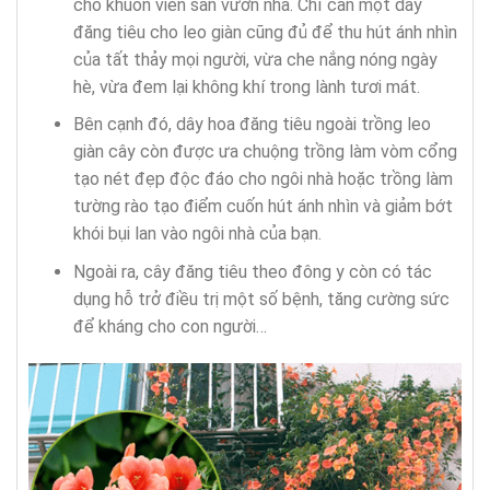
cho khuôn viên sân vườn nhà. Chỉ cần một dây
đăng tiêu cho leo giàn cũng đủ để thu hút ánh nhìn
của tất thảy mọi người, vừa che nắng nóng ngày
hè, vừa đem lại không khí trong lành tươi mát.
Bên cạnh đó, dây hoa đăng tiêu ngoài trồng leo
giàn cây còn được ưa chuộng trồng làm vòm cổng
tạo nét đẹp độc đáo cho ngôi nhà hoặc trồng làm
tường rào tạo điểm cuốn hút ánh nhìn và giảm bớt
khói bụi lan vào ngôi nhà của bạn.
Ngoài ra, cây đăng tiêu theo đông y còn có tác
dụng hỗ trở điều trị một số bệnh, tăng cường sức
để kháng cho con người…