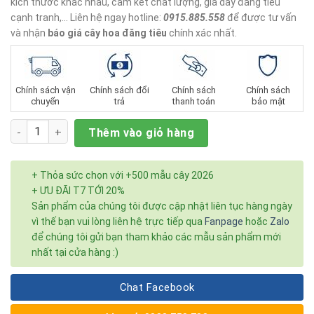
kích thước khác nhau, cam kết chất lượng, giá dây đăng tiêu
cạnh tranh,… Liên hệ ngay hotline:
0915.885.558
để được tư vấn
và nhận
báo giá cây hoa đăng tiêu
chính xác nhất.
Chính sách vận
Chính sách đổi
Chính sách
Chính sách
chuyển
trả
thanh toán
bảo mật
Số lượng
Thêm vào giỏ hàng
+ Thỏa sức chọn với +500 mẫu cây 2026
+ ƯU ĐÃI T7 TỚI 20%
Sản phẩm của chúng tôi được cập nhật liên tục hàng ngày
vì thế bạn vui lòng liên hệ trực tiếp qua
Fanpage
hoặc
Zalo
để chúng tôi gửi bạn tham khảo các mẫu sản phẩm mới
nhất tại cửa hàng :)
Chat Facebook