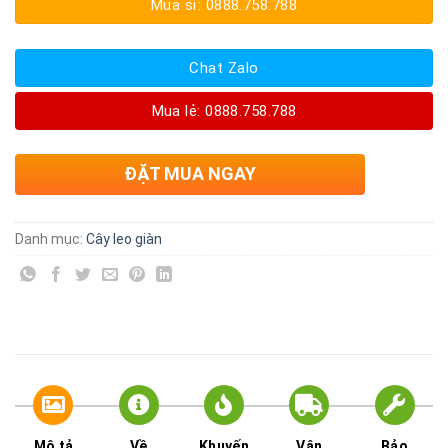
Mua sỉ: 0888.758.788
Chat Zalo
Mua lẻ: 0888.758.788
ĐẶT MUA NGAY
Danh mục:
Cây leo giàn
Mô tả
Về
Khuyến
Vận
Bảo