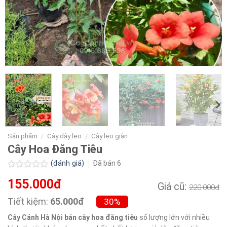
Sản phẩm
/
Cây dây leo
/
Cây leo giàn
Cây Hoa Đăng Tiêu
(đánh giá)
Đã bán
6
Được
155.000đ
xếp
Giá cũ:
220.000đ
hạng
0.0
Tiết kiệm:
65.000đ
30%
5
sao
Cây Cảnh Hà Nội
bán cây hoa đăng tiêu
số lượng lớn với nhiều