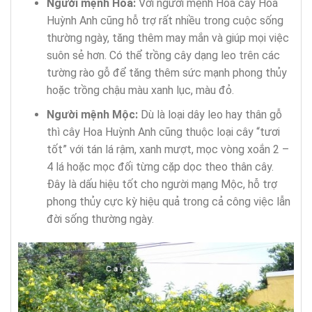
Người mệnh Hỏa:
Với người mệnh Hỏa cây Hoa
Huỳnh Anh cũng hỗ trợ rất nhiều trong cuộc sống
thường ngày, tăng thêm may mắn và giúp mọi việc
suôn sẻ hơn. Có thể trồng cây dạng leo trên các
tường rào gỗ để tăng thêm sức mạnh phong thủy
hoặc trồng chậu màu xanh lục, màu đỏ.
Người mệnh Mộc:
Dù là loại dây leo hay thân gỗ
thì cây Hoa Huỳnh Anh cũng thuộc loại cây “tươi
tốt” với tán lá rậm, xanh mượt, mọc vòng xoắn 2 –
4 lá hoặc mọc đối từng cặp dọc theo thân cây.
Đây là dấu hiệu tốt cho người mạng Mộc, hỗ trợ
phong thủy cực kỳ hiệu quả trong cả công việc lẫn
đời sống thường ngày.