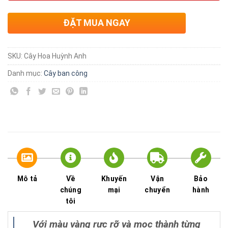
ĐẶT MUA NGAY
SKU:
Cây Hoa Huỳnh Anh
Danh mục:
Cây ban công
Mô tả
Về
Khuyến
Vận
Bảo
chúng
mại
chuyển
hành
tôi
Với màu vàng rực rỡ và mọc thành từng