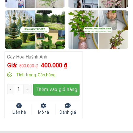
Cây Hoa Huỳnh Anh
Giá
Giá
Giá:
400.000
₫
500.000
₫
gốc
hiện
Tình trạng:
Còn hàng
là:
tại
Số lượng
Thêm vào giỏ hàng
500.000 ₫.
là:
400.000 ₫.
Liên hệ
Mô tả
Đánh giá