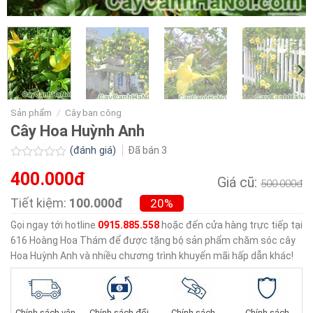
Sản phẩm
/
Cây ban công
Cây Hoa Huỳnh Anh
(đánh giá)
Đã bán
3
Được
400.000đ
xếp
Giá cũ:
500.000đ
hạng
0.0
Tiết kiệm:
100.000đ
20%
5
sao
Gọi ngay tới hotline
0915.885.558
hoặc đến cửa hàng trực tiếp tại
616 Hoàng Hoa Thám để được tặng bộ sản phẩm chăm sóc cây
Hoa Huỳnh Anh và nhiều chương trình khuyến mãi hấp dẫn khác!
Chính sách vận
Chính sách đổi
Chính sách
Chính sách