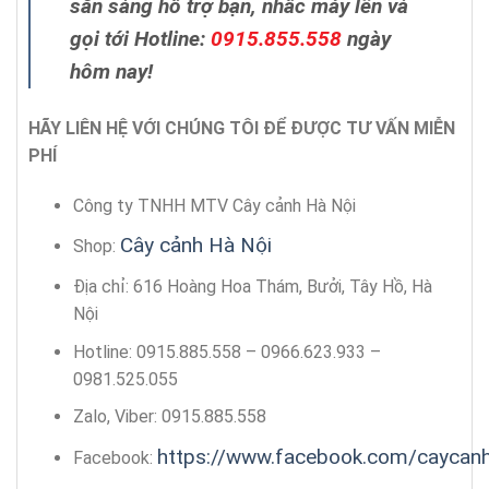
sẵn sàng hỗ trợ bạn, nhấc máy lên và
gọi tới Hotline:
0915.855.558
ngày
hôm nay!
HÃY LIÊN HỆ VỚI CHÚNG TÔI ĐỂ ĐƯỢC TƯ VẤN MIỄN
PHÍ
Công ty TNHH MTV Cây cảnh Hà Nội
Cây cảnh Hà Nội
Shop:
Địa chỉ: 616 Hoàng Hoa Thám, Bưởi, Tây Hồ, Hà
Nội
Hotline: 0915.885.558 – 0966.623.933 –
0981.525.055
Zalo, Viber: 0915.885.558
https://www.facebook.com/caycan
Facebook: