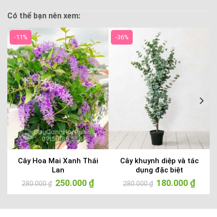
Có thể bạn nên xem:
-11%
-36%
Cây Hoa Mai Xanh Thái
Cây khuynh diệp và tác
Lan
dụng đặc biệt
iá
Giá
250.000
₫
Giá
Giá
180.000
₫
Giá
280.000
₫
280.000
₫
iện
gốc
hiện
gốc
hiện
ại
là:
tại
là:
tại
:
280.000 ₫.
là:
280.000 ₫.
là:
55.000 ₫.
250.000 ₫.
180.000