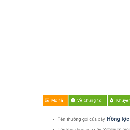
Mô tả
Về chúng tôi
Khuyế
Hồng lộc
Tên thường gọi của cây:
Tên khoa học của cây:
Syzygium ole