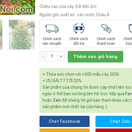
Chiều cao của cây: 0.8 đến 2m
Nguồn gốc xuất xứ : các nước Châu Á
Chính sách
Chính sách
Chính sách
Chín
vận chuyển
đổi trả
thanh toán
bảo
Số lượng
Thêm vào giỏ hàng
+ Thỏa sức chọn với +500 mẫu cây 2026
+ ƯU ĐÃI T7 TỚI 20%
Sản phẩm của chúng tôi được cập nhật liên tụ
ngày vì thế bạn vui lòng liên hệ trực tiếp qua
Fa
hoặc
Zalo
để chúng tôi gửi bạn tham khảo các
sản phẩm mới nhất tại cửa hàng :)
Chat Facebook
Chat Zalo