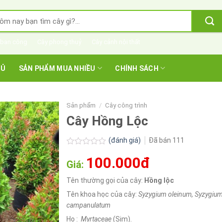
m
m:
 ban công
Cây phong thuỷ
Cây cảnh nội thất
HỦ
SẢN PHẨM MUA NHIỀU
CHÍNH SÁCH
Sản phẩm
/
Cây công trình
Cây Hồng Lộc
(đánh giá)
Đã bán
111
Được
100.000đ
xếp
Giá:
hạng
0.0
Tên thường gọi của cây:
Hồng lộc
5
sao
Tên khoa học của cây:
Syzygium oleinum, Syzygiu
campanulatum
Họ :
Myrtaceae
(Sim).