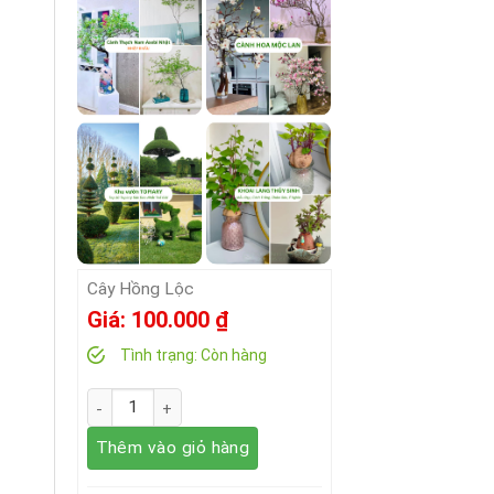
Cây Hồng Lộc
Giá:
100.000
₫
Tình trạng:
Còn hàng
Số lượng
Thêm vào giỏ hàng