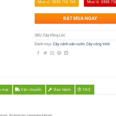
Mua sỉ: 0888.758.788
Mua lẻ: 0888.75
ĐẶT MUA NGAY
SKU:
Cây Hồng Lộc
Danh mục:
Cây cảnh sân vườn
,
Cây công trình
n mại
Vận chuyển
Bảo hành
FAQ
inum, Syzygium campanulatum