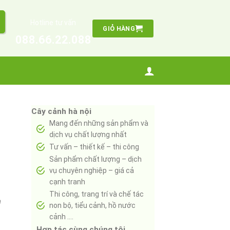
Hotline tư vấn
GIỎ HÀNG
088.66.22.088
Cây cảnh hà nội
Mang đến những sản phẩm và
dịch vụ chất lượng nhất
Tư vấn – thiết kế – thi công
Sản phẩm chất lượng – dịch
vụ chuyên nghiệp – giá cả
cạnh tranh
Thi công, trang trí và chế tác
m
non bộ, tiểu cảnh, hồ nước
cảnh ….
Hợp tác cùng chúng tôi