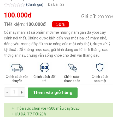
(đánh giá)
Đã bán
29
Được
100.000đ
xếp
Giá cũ:
200.000đ
hạng
0.0
Tiết kiệm:
100.000đ
50%
5
sao
Cỏ may mắn làt sả phẩm mới mẻ những năm gần đâ ybởi cây
cảnh nội thất. Chúng được biết đến như một loại cỏ mầm nhỏ,
đáng yêu mang đầy đủ chức năng của một cây thật, được xử lý
kỹ thuật để không mọc cao, giữ hình dáng cỏ từ 5- 6 tháng, sau
thời gian này, chúng vẫn sống khoẻ cho đến vài tháng sau.
Chính sách vận
Chính sách đổi
Chính sách
Chính sách
chuyển
trả
thanh toán
bảo mật
Số lượng
Thêm vào giỏ hàng
+ Thỏa sức chọn với +500 mẫu cây 2026
+ ƯU ĐÃI T7 TỚI 20%