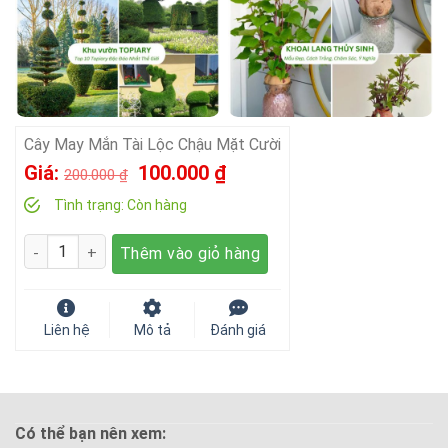
Cây May Mắn Tài Lộc Chậu Mặt Cười
Giá
Giá
Giá:
100.000
₫
200.000
₫
gốc
hiện
Tình trạng:
Còn hàng
là:
tại
Số lượng
Thêm vào giỏ hàng
200.000 ₫.
là:
100.000 ₫.
Liên hệ
Mô tả
Đánh giá
Có thể bạn nên xem: