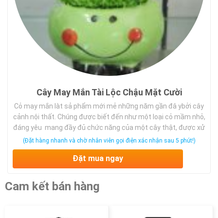
Cây May Mắn Tài Lộc Chậu Mặt Cười
Cỏ may mắn làt sả phẩm mới mẻ những năm gần đâ ybởi cây
cảnh nội thất. Chúng được biết đến như một loại cỏ mầm nhỏ,
đáng yêu mang đầy đủ chức năng của một cây thật, được xử
lý kỹ thuật để không mọc cao, giữ hình dáng cỏ từ 5- 6 tháng,
(Đặt hàng nhanh và chờ nhân viên gọi điện xác nhận sau 5 phút!)
sau thời gian này, chúng vẫn sống khoẻ cho đến vài tháng sau.
Đặt mua ngay
Cam kết bán hàng