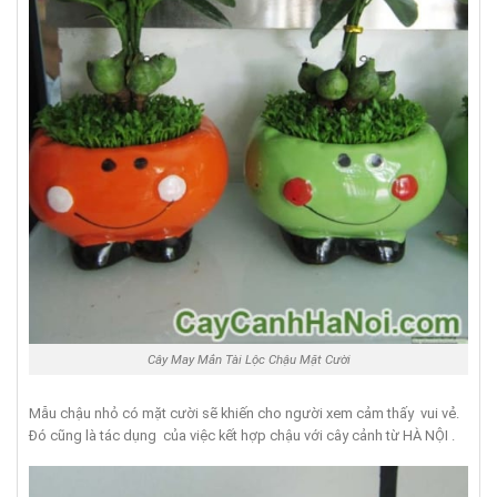
Cây May Mắn Tài Lộc Chậu Mặt Cười
Mẫu chậu nhỏ có mặt cười sẽ khiến cho người xem cảm thấy vui vẻ.
Đó cũng là tác dụng của việc kết hợp chậu với cây cảnh từ HÀ NỘI .