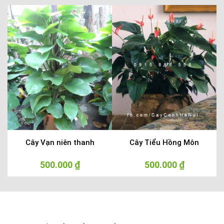
Cây Vạn niên thanh
Cây Tiểu Hồng Môn
á
500.000
₫
500.000
₫
ện
i
0.000 ₫.