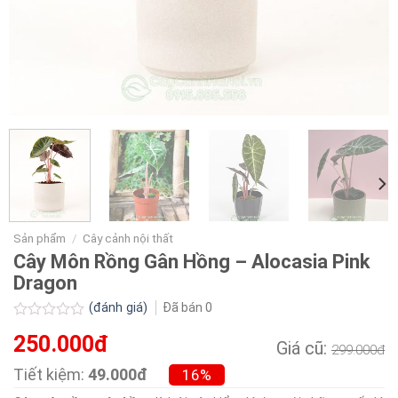
Sản phẩm
/
Cây cảnh nội thất
Cây Môn Rồng Gân Hồng – Alocasia Pink
Dragon
(đánh giá)
Đã bán
0
Được
250.000đ
xếp
Giá cũ:
299.000đ
hạng
0.0
Tiết kiệm:
49.000đ
16%
5