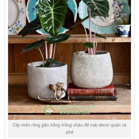
Cây môn rồng gần hồng trồng chậu đá mài decor quán cà
phê