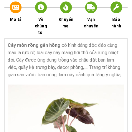
Mô tả
Về
Khuyến
Vận
Bảo
chúng
mại
chuyển
hành
tôi
Cây môn rồng gân hồng
có hình dáng độc đáo cùng
màu lá rực rỡ, loài cây này mang hơi thở của rừng nhiệt
đới. Cây được ứng dụng trồng vào chậu đặt bàn làm
việc, quầy kệ trưng bày, decor phòng,…. Trang trí không
gian sân vườn, ban công, làm cây cảnh quà tặng ý nghĩa,…