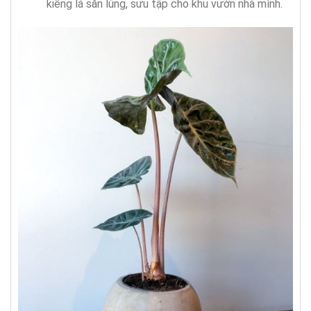
kiểng lá săn lùng, sưu tập cho khu vườn nhà mình.