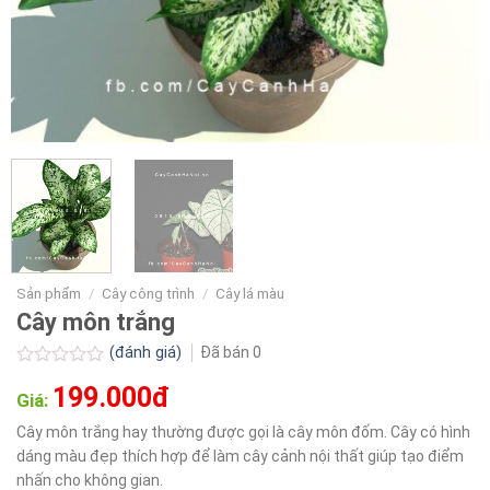
Sản phẩm
/
Cây công trình
/
Cây lá màu
Cây môn trắng
(đánh giá)
Đã bán
0
Được
199.000đ
xếp
Giá:
hạng
0.0
Cây môn trắng hay thường được gọi là cây môn đốm. Cây có hình
5
dáng màu đẹp thích hợp để làm cây cảnh nội thất giúp tạo điểm
sao
nhấn cho không gian.