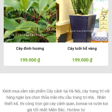
Cây đinh hương
Cây lưỡi hổ vàng
á
199.000
₫
199.000
₫
ện
i
9.000 ₫.
Kênh mua sắm sản phẩm Cây cảnh tại Hà Nội, cây trang trí với
hàng ngàn lựa chọn thỏa mãn nhu cầu trang trí nhà... Nhận
thiết kế, thi công trọn gói cây cảnh quan, bonsai và vườn koi
giá tốt nhất Miền Bắc...Hotline tư