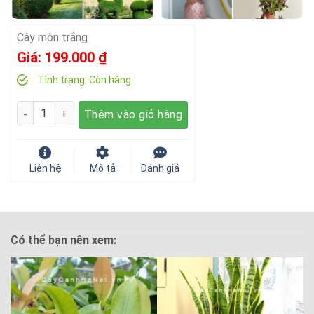
Cây môn trắng
Giá:
199.000
₫
Tình trạng:
Còn hàng
Số lượng
Thêm vào giỏ hàng
Liên hệ
Mô tả
Đánh giá
Có thể bạn nên xem: