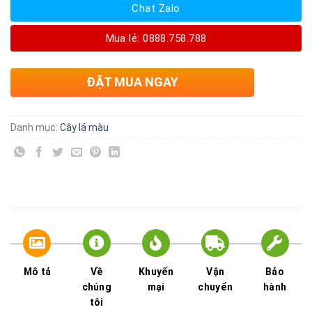
Chat Zalo
Mua lẻ: 0888.758.788
ĐẶT MUA NGAY
Danh mục:
Cây lá màu
Mô tả
Về
Khuyến
Vận
Bảo
chúng
mại
chuyển
hành
tôi