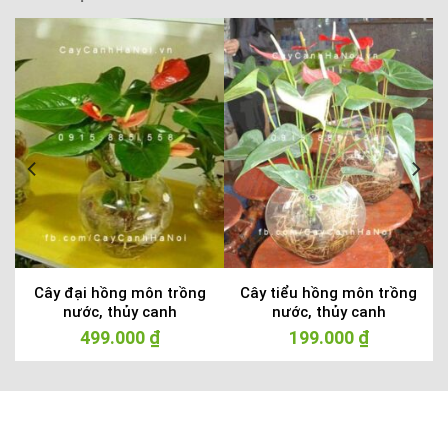
Cây đại hồng môn trồng
Cây tiểu hồng môn trồng
nước, thủy canh
nước, thủy canh
á
499.000
₫
199.000
₫
ện
i
0.000 ₫.