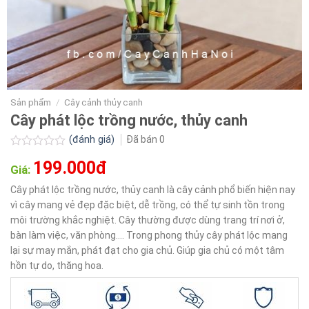
Sản phẩm
/
Cây cảnh thủy canh
Cây phát lộc trồng nước, thủy canh
(đánh giá)
Đã bán
0
Được
199.000đ
xếp
Giá:
hạng
0.0
Cây phát lộc trồng nước, thủy canh là cây cảnh phổ biến hiện nay
5
vì cây mang vẻ đẹp đặc biệt, dễ trồng, có thể tự sinh tồn trong
sao
môi trường khắc nghiệt. Cây thường được dùng trang trí nơi ở,
bàn làm việc, văn phòng…. Trong phong thủy cây phát lộc mang
lại sự may mắn, phát đạt cho gia chủ. Giúp gia chủ có một tâm
hồn tự do, thăng hoa.