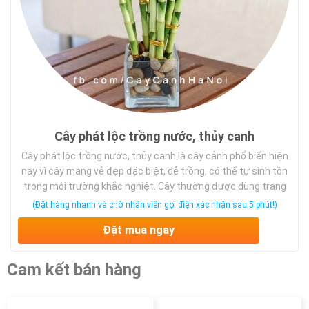
Cây phát lộc trồng nước, thủy canh
Cây phát lộc trồng nước, thủy canh là cây cảnh phổ biến hiện
nay vì cây mang vẻ đẹp đặc biệt, dễ trồng, có thể tự sinh tồn
trong môi trường khắc nghiệt. Cây thường được dùng trang
trí nơi ở, bàn làm việc, văn phòng…. Trong phong thủy cây phát
(Đặt hàng nhanh và chờ nhân viên gọi điện xác nhận sau 5 phút!)
lộc mang lại sự may mắn, phát đạt cho gia chủ. Giúp gia chủ
Đặt mua ngay
có một tâm hồn tự do, thăng hoa.
Cam kết bán hàng