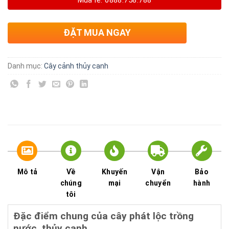
Mua lẻ: 0888.758.788
ĐẶT MUA NGAY
Danh mục:
Cây cảnh thủy canh
Mô tả
Về
Khuyến
Vận
Bảo
chúng
mại
chuyển
hành
tôi
Đặc điểm chung của cây phát lộc trồng
nước, thủy canh