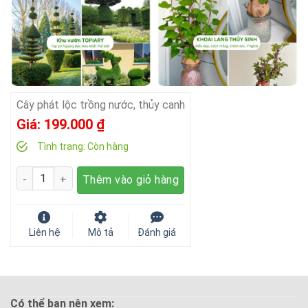
Cây phát lộc trồng nước, thủy canh
Giá:
199.000
₫
Tình trạng:
Còn hàng
Số lượng
Thêm vào giỏ hàng
Liên hệ
Mô tả
Đánh giá
Có thể bạn nên xem: