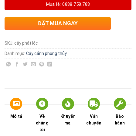
Mua lẻ: 0888.758.788
ĐẶT MUA NGAY
SKU:
cây phát lộc
Danh mục:
Cây cảnh phong thủy
Mô tả
Về
Khuyến
Vận
Bảo
chúng
mại
chuyển
hành
tôi