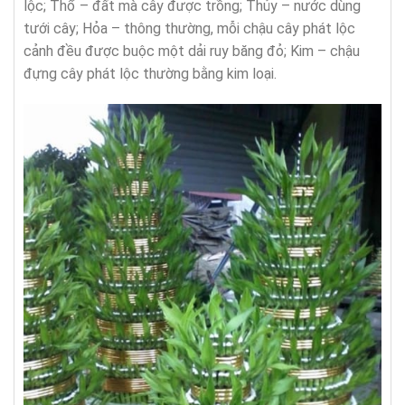
lộc; Thổ – đất mà cây được trồng; Thủy – nước dùng
tưới cây; Hỏa – thông thường, mỗi chậu cây phát lộc
cảnh đều được buộc một dải ruy băng đỏ; Kim – chậu
đựng cây phát lộc thường bằng kim loại.