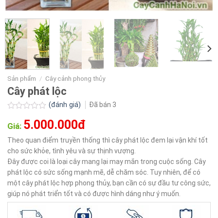
Sản phẩm
/
Cây cảnh phong thủy
Cây phát lộc
(đánh giá)
Đã bán
3
Được
5.000.000đ
xếp
Giá:
hạng
0.0
Theo quan điểm truyền thống thì cây phát lộc đem lại vận khí tốt
5
cho sức khỏe, tình yêu và sự thịnh vượng.
sao
Đây được coi là loại cây mang lại may mắn trong cuộc sống. Cây
phát lộc có sức sống mạnh mẽ, dễ chăm sóc. Tuy nhiên, để có
một cây phát lộc hợp phong thủy, bạn cần có sự đầu tư công sức,
giúp nó phát triển tốt và có được hình dáng như ý muốn.