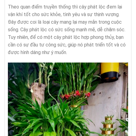
Theo quan điểm truyền thống thì cây phát lộc đem lại
vận khí tốt cho sức khỏe, tình yêu và sự thịnh vượng.
Đây được coi là loại cây mang lại may mắn trong cuộc
sống. Cây phát lộc có sức sống mạnh mẽ, dễ chăm sóc.
Tuy nhiên, để có một cây phát lộc hợp phong thủy, bạn
cần có sự đầu tư công sức, giúp nó phát triển tốt và có
được hình dáng như ý muốn.