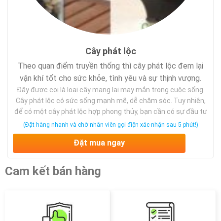
Cây phát lộc
Theo quan điểm truyền thống thì cây phát lộc đem lại
vận khí tốt cho sức khỏe, tình yêu và sự thịnh vượng.
Đây được coi là loại cây mang lại may mắn trong cuộc sống.
Cây phát lộc có sức sống mạnh mẽ, dễ chăm sóc. Tuy nhiên,
để có một cây phát lộc hợp phong thủy, bạn cần có sự đầu tư
công sức, giúp nó phát triển tốt và có được hình dáng như ý
(Đặt hàng nhanh và chờ nhân viên gọi điện xác nhận sau 5 phút!)
muốn.
Đặt mua ngay
Cam kết bán hàng