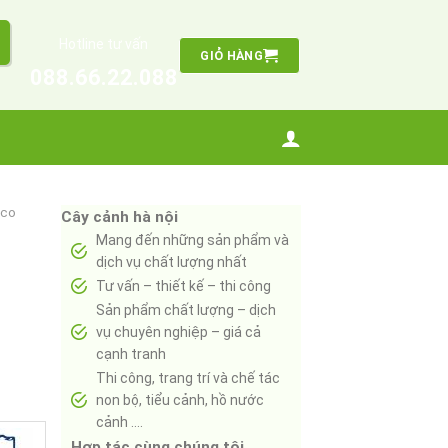
Hotline tư vấn
GIỎ HÀNG
088.66.22.088
ico
Cây cảnh hà nội
Mang đến những sản phẩm và
dịch vụ chất lượng nhất
Tư vấn – thiết kế – thi công
Sản phẩm chất lượng – dịch
vụ chuyên nghiệp – giá cả
cạnh tranh
Thi công, trang trí và chế tác
non bộ, tiểu cảnh, hồ nước
cảnh ….
Hợp tác cùng chúng tôi