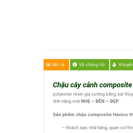
Mô tả
Về chúng tôi
Khuyế
Chậu cây cảnh composite
polyester resin gia cường bằng sợi thủ
tính năng mới
NHẸ – BỀN – ĐẸP
.
Sản phẩm chậu composite Havico thư
– Khách sạn, nhà hàng, quán coff