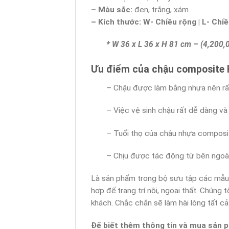
– Màu sắc:
đen, trắng, xám.
– Kích thước:
W-
Chi
ề
u r
ộ
ng | L- Chi
ề
* W 36 x L 36 x H 81 cm – (4,200,
Ưu điểm của chậu composite 
– Chậu được làm bằng nhựa nên rất
– Việc vệ sinh chậu rất dễ dàng và
– Tuổi thọ của chậu nhựa composi
– Chịu được tác động từ bên ngoài
Là sản phẩm trong bộ sưu tập các mẫ
hợp để trang trí nội, ngoại thất. Chúng
khách. Chắc chắn sẽ làm hài lòng tất c
Để biết thêm thông tin và mua sản 