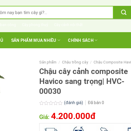
m
m:
 ban công
Cây phong thuỷ
Cây cảnh nội thất
HỦ
SẢN PHẨM MUA NHIỀU
CHÍNH SÁCH
Sản phẩm
/
Chậu trồng cây
/
Chậu Composite​ Hav
Chậu cây cảnh composite
Havico sang trọng| HVC-
00030
(đánh giá)
Đã bán
0
Được
4.200.000đ
xếp
Giá:
hạng
0.0
5