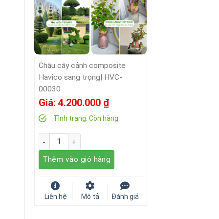
Chậu cây cảnh composite
Havico sang trọng| HVC-
00030
Giá:
4.200.000
₫
Tình trạng:
Còn hàng
Số lượng
Thêm vào giỏ hàng
Liên hệ
Mô tả
Đánh giá