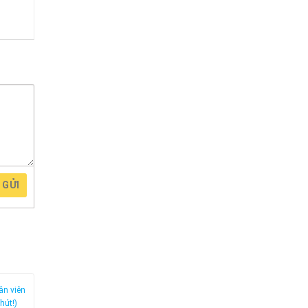
GỬI
ân viên
hút!)