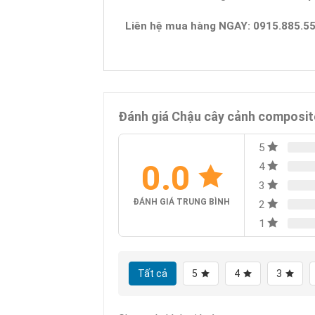
Liên hệ mua hàng NGAY: 0915.885.55
Đánh giá Chậu cây cảnh composit
5
0.0
4
3
ĐÁNH GIÁ TRUNG BÌNH
2
1
Tất cả
5
4
3