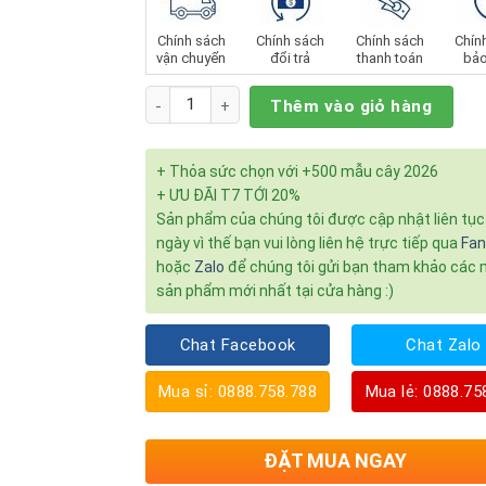
sao
Chính sách
Chính sách
Chính sách
Chín
vận chuyển
đổi trả
thanh toán
bảo
Số lượng
Thêm vào giỏ hàng
+ Thỏa sức chọn với +500 mẫu cây 2026
+ ƯU ĐÃI T7 TỚI 20%
Sản phẩm của chúng tôi được cập nhật liên tụ
ngày vì thế bạn vui lòng liên hệ trực tiếp qua
Fa
hoặc
Zalo
để chúng tôi gửi bạn tham khảo các
sản phẩm mới nhất tại cửa hàng :)
Chat Facebook
Chat Zalo
Mua sỉ: 0888.758.788
Mua lẻ: 0888.75
ĐẶT MUA NGAY