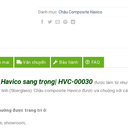
Danh mục:
Chậu Composite​ Havico
n mại
Vận chuyển
Bảo hành
FAQ
 Havico sang trọng| HVC-00030
được làm từ nhự
y tinh (fiberglass). Chậu composite Havico được ưa chuộng với c
ờng được trang trí ở:
ee, showroom,…