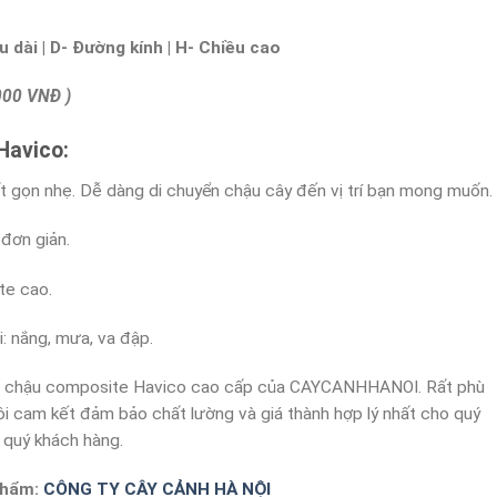
u d
à
i | D-
Đ
ườ
ng k
í
nh | H- Chi
ề
u cao
000 VNĐ )
Havico:
 gọn nhẹ. Dễ dàng di chuyển chậu cây đến vị trí bạn mong muốn.
 đơn giản.
te cao.
: nắng, mưa, va đập.
u chậu composite Havico cao cấp của CAYCANHHANOI. Rất phù
 tôi cam kết đảm bảo chất lường và giá thành hợp lý nhất cho quý
ả quý khách hàng.
phẩm:
CÔNG TY CÂY CẢNH HÀ NỘI