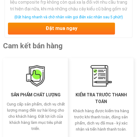
liệu composite frp không còn quá xa lạ đối với nhu cầu trang
trí hiện đại nữa, khi mà những chậu cây kiểu cũ bằng gốm sứ
không còn phù hợp với các thiết kế hiện đại thì chậu
(Đặt hàng nhanh và chờ nhân viên gọi điện xác nhận sau 5 phút!)
composite nổi lên như một vật dụng thây …
Đặt mua ngay
Cam kết bán hàng
SẢN PHẨM CHẤT LƯỢNG
KIỂM TRA TRƯỚC THANH
TOÁN
Cung cấp sản phẩm, dịch vụ chất
lượng mang đến sự hài lòng cho
Khách hàng được kiểm tra hàng
cho khách hàng. Đặt lợi ích của
trước khi thanh toán, đúng sản
khách hàng làm mục tiêu phát
phẩm, dịch vụ đã mua - ký xác
triển.
nhận và tiến hành thanh toán.