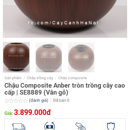
Sản phẩm
/
Chậu trồng cây
/
Chậu composite
Chậu Composite Anber tròn trồng cây cao
cấp | SE8889 (Vân gỗ)
(đánh giá)
Đã bán
0
Được
3.899.000đ
xếp
Giá:
hạng
0.0
5