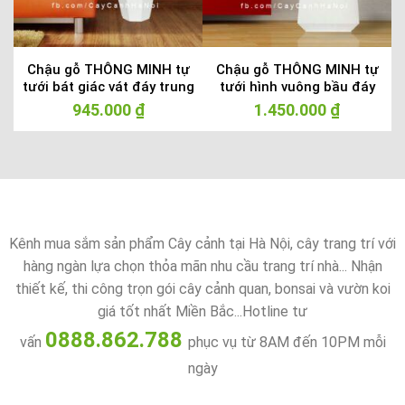
–
Chậu gỗ THÔNG MINH tự
Chậu gỗ THÔNG MINH tự
tưới bát giác vát đáy trung
tưới hình vuông bầu đáy
| GWL – 423B
lớn | GWL – 133C
945.000
₫
1.450.000
₫
Kênh mua sắm sản phẩm Cây cảnh tại Hà Nội, cây trang trí với
hàng ngàn lựa chọn thỏa mãn nhu cầu trang trí nhà... Nhận
thiết kế, thi công trọn gói cây cảnh quan, bonsai và vườn koi
giá tốt nhất Miền Bắc...Hotline tư
0888.862.788
vấn
phục vụ từ 8AM đến 10PM mỗi
ngày