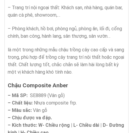
– Trang trí nội ngoại thất: Khách sạn, nhà hàng, quán bar,
quán cà phê, showroom,…
– Phòng khách, hồ bơi, phòng ngủ, phòng ăn, lối đi, cổng
chính, ban công, hành lang, sân thượng, sân vườn…
là một trong những mẫu chậu trồng cây cao cấp và sang
trọng, phù hợp để trồng cây trang trí nội thất hoặc ngoại
thất. Chất lượng tốt, chắc chắn sẽ làm hài lòng bất kỳ
một vị khách hàng khó tính nào.
Chậu Composite
Anber
– Mã SP:
SE8889 (Vân gỗ)
– Chất liệu:
Nhựa composite frp.
– Màu sắc:
Vân gỗ
– Chịu được va đập.
– Kích thước:
W-
Chi
ề
u r
ộ
ng | L- Chi
ề
u d
à
i | D-
Đ
ườ
ng
k
í
nh | H- Chi
ề
u cao