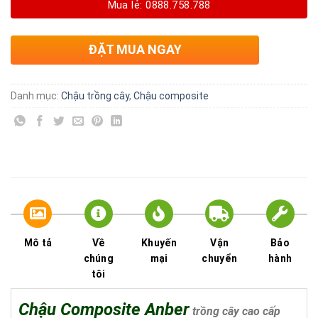
Mua lẻ: 0888.758.788
ĐẶT MUA NGAY
Danh mục:
Chậu trồng cây
,
Chậu composite
Mô tả
Về
Khuyến
Vận
Bảo
chúng
mại
chuyển
hành
tôi
Chậu Composite Anber
trồng cây cao cấp