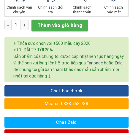
sao
Chính sách vận
Chính sách đổi
Chính sách
Chính sách
chuyển
trả
thanh toán
bảo mật
Số lượng
Thêm vào giỏ hàng
+ Thỏa sức chọn với +500 mẫu cây 2026
+ ƯU ĐÃI T7 TỚI 20%
Sản phẩm của chúng tôi được cập nhật liên tục hàng ngày
vì thế bạn vui lòng liên hệ trực tiếp qua
Fanpage
hoặc
Zalo
để chúng tôi gửi bạn tham khảo các mẫu sản phẩm mới
nhất tại cửa hàng :)
Chat Facebook
Mua sỉ: 0888.758.788
Chat Zalo