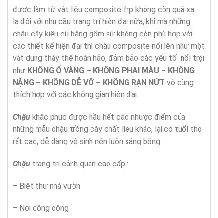
được làm từ vật liệu composite frp không còn quá xa
lạ đối với nhu cầu trang trí hiện đại nữa, khi mà những
chậu cây kiểu cũ bằng gốm sứ không còn phù hợp với
các thiết kế hiện đại thì chậu composite nổi lên như một
vật dụng thây thế hoàn hảo, đảm bảo các yếu tố nổi trội
như
KHÔNG
Ố
VÀNG – KHÔNG PHAI MÀU – KHÔNG
N
Ặ
NG –
KHÔNG D
Ễ
V
Ỡ
– KHÔNG R
Ạ
N N
Ứ
T
vô cùng
thích hợp với các không gian hiện đại.
Chậu
khắc phục được hầu hết các nhược điểm của
những mẫu chậu trồng cây chất liệu khác, lại có tuổi thọ
rất cao, dễ dàng vệ sinh nên luôn sáng bóng.
Chậu
trang trí cảnh quan cao cấp :
– Biệt thự nhà vườn
– Nơi công cộng