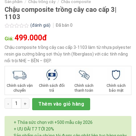
Sản phẩm
/
Chậu trồng cây
/
Chậu composite
Chậu composite trồng cây cao cấp 3|
1103
(đánh giá)
Đã bán
0
Được
499.000đ
xếp
Giá:
hạng
0.0
Chậu composite trồng cây cao cấp 3-1103 làm từ nhựa polyester
5
resin gia cường bằng sợi thủy tinh (fiberglass) với các tính năng
sao
nổi trội NHẸ – BỀN – ĐẸP.
Chính sách vận
Chính sách đổi
Chính sách
Chính sách
chuyển
trả
thanh toán
bảo mật
Số lượng
Thêm vào giỏ hàng
+ Thỏa sức chọn với +500 mẫu cây 2026
+ ƯU ĐÃI T7 TỚI 20%
Sản phẩm của chúng tôi được cập nhật liên tục hàng ngày