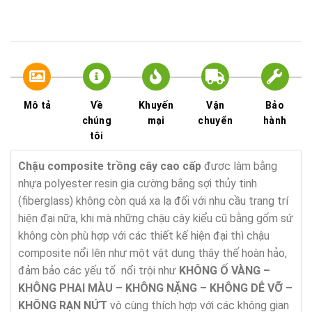
Mô tả
Về
Khuyến
Vận
Bảo
chúng
mại
chuyển
hành
tôi
Chậu composite trồng cây cao cấp
được làm bằng
nhựa polyester resin gia cường bằng sợi thủy tinh
(fiberglass) không còn quá xa lạ đối với nhu cầu trang trí
hiện đại nữa, khi mà những chậu cây kiểu cũ bằng gốm sứ
không còn phù hợp với các thiết kế hiện đại thì chậu
composite nổi lên như một vật dụng thây thế hoàn hảo,
đảm bảo các yếu tố nổi trội như
KHÔNG
Ố
VÀNG –
KHÔNG PHAI MÀU – KHÔNG N
Ặ
NG –
KHÔNG D
Ễ
V
Ỡ
–
KHÔNG R
Ạ
N N
Ứ
T
vô cùng thích hợp với các không gian