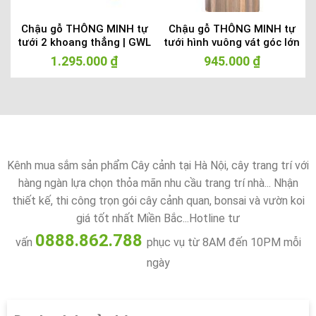
–
Chậu gỗ THÔNG MINH tự
Chậu gỗ THÔNG MINH tự
tưới 2 khoang thẳng | GWL
tưới hình vuông vát góc lớn
– 211B
| GWL – 513C
1.295.000
₫
945.000
₫
Kênh mua sắm sản phẩm Cây cảnh tại Hà Nội, cây trang trí với
hàng ngàn lựa chọn thỏa mãn nhu cầu trang trí nhà... Nhận
thiết kế, thi công trọn gói cây cảnh quan, bonsai và vườn koi
giá tốt nhất Miền Bắc...Hotline tư
0888.862.788
vấn
phục vụ từ 8AM đến 10PM mỗi
ngày