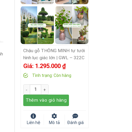
n…
Chậu gỗ THÔNG MINH tự tưới
nh
hình lục giác lớn | GWL – 322C
Giá:
1.295.000
₫
Tình trạng:
Còn hàng
Số lượng
Thêm vào giỏ hàng
Liên hệ
Mô tả
Đánh giá