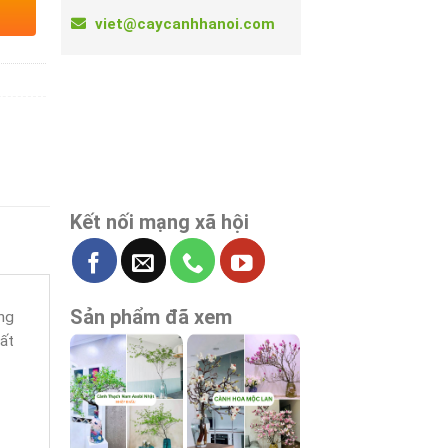
viet@caycanhhanoi.com
Kết nối mạng xã hội
Sản phẩm đã xem
ng
bất