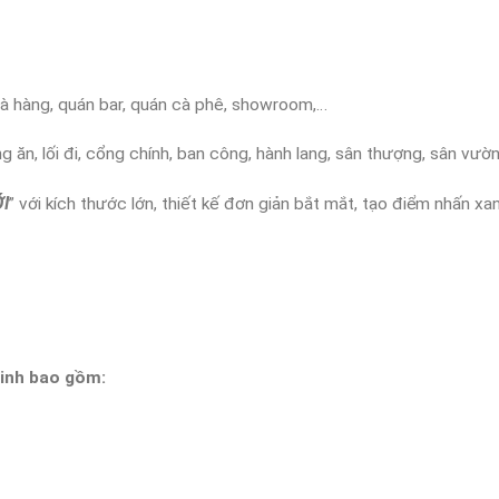
nhà hàng, quán bar, quán cà phê, showroom,…
 ăn, lối đi, cổng chính, ban công, hành lang, sân thượng, sân vườ
ỚI
” với kích thước lớn, thiết kế đơn giản bắt mắt, tạo điểm nhấn xa
inh bao gồm: