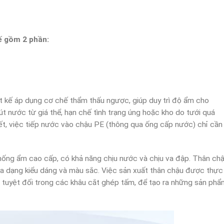
 gồm 2 phần:
t kế áp dụng cơ chế thẩm thấu ngược, giúp duy trì độ ẩm cho
út nước từ giá thể, hạn chế tình trạng úng hoặc kho do tưới quá
 tiết, việc tiếp nước vào chậu PE (thông qua ống cấp nước) chỉ cần
ống ẩm cao cấp, có khả năng chịu nước và chịu va đập. Thân ch
 đa dạng kiểu dáng và màu sắc. Việc sản xuất thân chậu được thực
ác tuyệt đối trong các khâu cắt ghép tấm, để tạo ra những sản ph