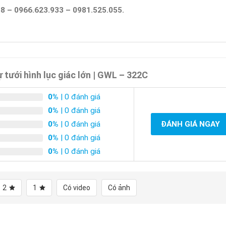
8 – 0966.623.933 – 0981.525.055.
ưới hình lục giác lớn | GWL – 322C
0%
| 0 đánh giá
0%
| 0 đánh giá
0%
| 0 đánh giá
ĐÁNH GIÁ NGAY
0%
| 0 đánh giá
0%
| 0 đánh giá
2
1
Có video
Có ảnh