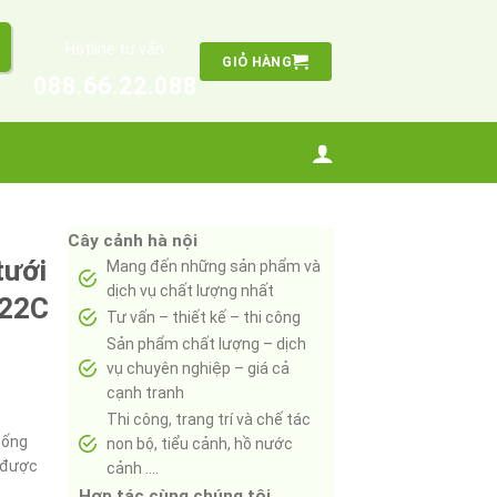
Hotline tư vấn
GIỎ HÀNG
088.66.22.088
Cây cảnh hà nội
tưới
Mang đến những sản phẩm và
dịch vụ chất lượng nhất
322C
Tư vấn – thiết kế – thi công
Sản phẩm chất lượng – dịch
vụ chuyên nghiệp – giá cả
cạnh tranh
Thi công, trang trí và chế tác
hống
non bộ, tiểu cảnh, hồ nước
 được
cảnh ….
Hợp tác cùng chúng tôi