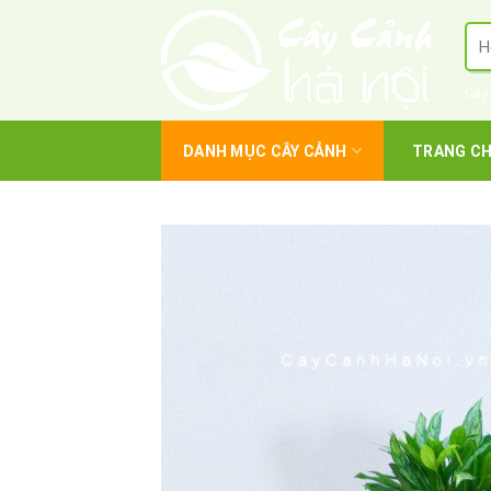
Skip
Tì
to
kiế
content
Cây
DANH MỤC CÂY CẢNH
TRANG C