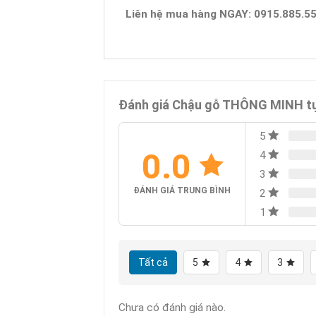
Liên hệ mua hàng NGAY: 0915.885.55
Đánh giá Chậu gỗ THÔNG MINH tự t
5
0.0
4
3
ĐÁNH GIÁ TRUNG BÌNH
2
1
Tất cả
5
4
3
Chưa có đánh giá nào.