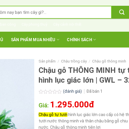
m
m:
 ban công
Cây phong thuỷ
Cây cảnh nội thất
HỦ
SẢN PHẨM MUA NHIỀU
CHÍNH SÁCH
Sản phẩm
/
Chậu trồng cây
/
Chậu gỗ thông minh
Chậu gỗ THÔNG MINH tự 
hình lục giác lớn | GWL – 
(đánh giá)
Đã bán
1
Được
1.295.000đ
xếp
Giá:
hạng
0.0
Chậu gỗ tự tưới
hình lục giác lớn cao cấp có hệ t
5
tưới nước thông minh và thân chậu bằng gỗ chịu
sao
nước. Chậu gỗ thông minh tiện lợi