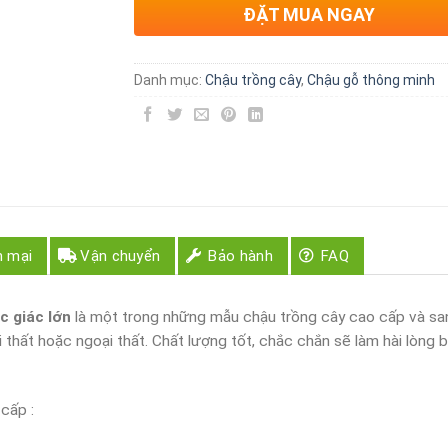
ĐẶT MUA NGAY
Danh mục:
Chậu trồng cây
,
Chậu gỗ thông minh
n mại
Vận chuyển
Bảo hành
FAQ
c giác lớn
là một trong những mẫu chậu trồng cây cao cấp và sa
i thất hoặc ngoại thất. Chất lượng tốt, chắc chắn sẽ làm hài lòng 
cấp :