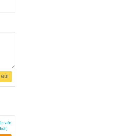
GỬI
ân viên
hút!)