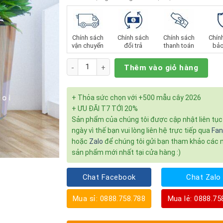
Chính sách
Chính sách
Chính sách
Chín
vận chuyển
đổi trả
thanh toán
bảo
Số lượng
Thêm vào giỏ hàng
+ Thỏa sức chọn với +500 mẫu cây 2026
+ ƯU ĐÃI T7 TỚI 20%
Sản phẩm của chúng tôi được cập nhật liên tụ
ngày vì thế bạn vui lòng liên hệ trực tiếp qua
Fa
hoặc
Zalo
để chúng tôi gửi bạn tham khảo các
sản phẩm mới nhất tại cửa hàng :)
Chat Facebook
Chat Zalo
Mua sỉ: 0888.758.788
Mua lẻ: 0888.75