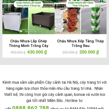
Chậu Nhựa Lắp Ghép
Chậu Nhựa Xếp Tầng Tháp
Thông Minh Trồng Cây
Trồng Rau
Giá
430.000
₫
Giá
Giá
200.000
₫
Giá
450.000
₫
250.000
₫
gốc
hiện
gốc
hiện
là:
tại
là:
tại
450.000 ₫.
là:
250.000 ₫.
là:
00 ₫.
430.000 ₫.
200.00
Kênh mua sắm sản phẩm Cây cảnh tại Hà Nội, cây trang trí với
hàng ngàn lựa chọn thỏa mãn nhu cầu trang trí nhà... Nhận
thiết kế, thi công trọn gói cây cảnh quan, bonsai và vườn koi
giá tốt nhất Miền Bắc...Hotline tư
0888.862.788
vấn
phục vụ từ 8AM đến 10PM mỗi