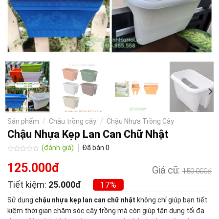
Sản phẩm
/
Chậu trồng cây
/
Chậu Nhựa Trồng Cây
Chậu Nhựa Kẹp Lan Can Chữ Nhật
(đánh giá)
Đã bán
0
Được
xếp
125.000đ
Giá cũ:
150.000đ
hạng
0.0
Tiết kiệm:
25.000đ
5
17%
sao
Sử dụng
chậu nhựa kẹp lan can chữ nhật
không chỉ giúp bạn tiết
kiệm thời gian chăm sóc cây trồng mà còn giúp tận dụng tối đa