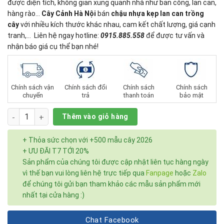
được diện tích, không gian xung quanh nhà như ban công, lan can,
hàng rào…
Cây Cảnh Hà Nội
bán
chậu nhựa kẹp lan can trồng
cây
với nhiều kích thước khác nhau, cam kết chất lượng, giá cạnh
tranh,… Liên hệ ngay hotline:
0915.885.558
để được tư vấn và
nhận báo giá cụ thể bạn nhé!
Chính sách vận
Chính sách đổi
Chính sách
Chính sách
chuyển
trả
thanh toán
bảo mật
Số lượng
Thêm vào giỏ hàng
+ Thỏa sức chọn với +500 mẫu cây 2026
+ ƯU ĐÃI T7 TỚI 20%
Sản phẩm của chúng tôi được cập nhật liên tục hàng ngày
vì thế bạn vui lòng liên hệ trực tiếp qua
Fanpage
hoặc
Zalo
để chúng tôi gửi bạn tham khảo các mẫu sản phẩm mới
nhất tại cửa hàng :)
Chat Facebook