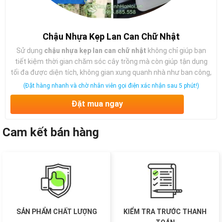
Chậu Nhựa Kẹp Lan Can Chữ Nhật
Sử dụng
chậu nhựa kẹp lan can chữ nhật
không chỉ giúp bạn
tiết kiệm thời gian chăm sóc cây trồng mà còn giúp tận dụng
tối đa được diện tích, không gian xung quanh nhà như ban công,
lan can, hàng rào…
Cây Cảnh Hà Nội
bán
chậu nhựa kẹp lan can
(Đặt hàng nhanh và chờ nhân viên gọi điện xác nhận sau 5 phút!)
trồng cây
với nhiều kích thước khác nhau, cam kết chất lượng,
Đặt mua ngay
giá cạnh tranh,… Liên hệ ngay hotline:
0915.885.558
để được
tư vấn và nhận báo giá cụ thể bạn nhé!
Cam kết bán hàng
SẢN PHẨM CHẤT LƯỢNG
KIỂM TRA TRƯỚC THANH