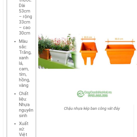
thước:
Dài
53cm
– rộng
33cm
– cao
30cm
Màu
sắc:
Trắng,
xanh
lá,
cam,
tím,
hồng,
vàng
Chất
liệu:
Nhựa
Chậu nhựa kép ban công vát đáy
nguyên
sinh
Xuất
xứ:
Việt