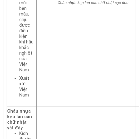
mùi,
Chậu nhựa kẹp lan can chữ nhật sọc dọc
bền
màu,
chịu
được
điều
kiện
khí hậu
khắc
nghiệt
của
Việt
Nam
Xuất
xứ:
Việt
Nam
Chậu nhựa
kẹp lan can
chữ nhật
vát đáy
Kích