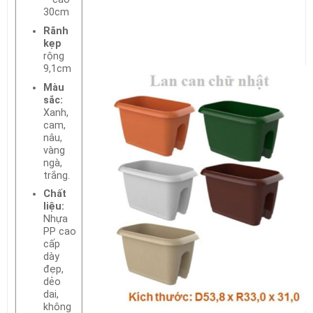
30cm
Rãnh
kẹp
rộng
9,1cm
Màu
sắc:
Xanh,
cam,
nâu,
vàng
ngà,
trắng.
Chất
liệu:
Nhựa
PP cao
cấp
dày
đẹp,
dẻo
dai,
không