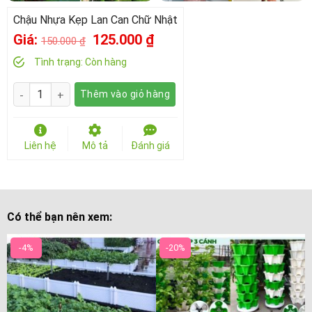
Chậu Nhựa Kẹp Lan Can Chữ Nhật
Giá
Giá
Giá:
125.000
₫
150.000
₫
gốc
hiện
Tình trạng:
Còn hàng
là:
tại
Số lượng
Thêm vào giỏ hàng
150.000 ₫.
là:
125.000 ₫.
Liên hệ
Mô tả
Đánh giá
Có thể bạn nên xem:
-4%
-20%