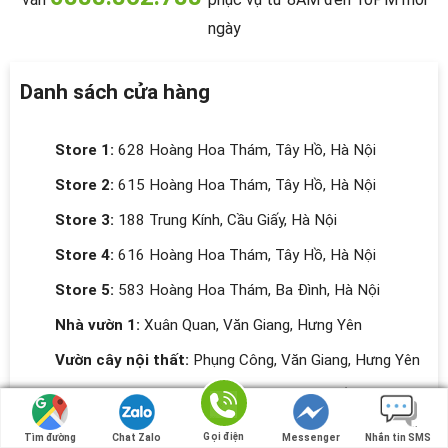
ngày
Danh sách cửa hàng
Store 1:
628 Hoàng Hoa Thám, Tây Hồ, Hà Nội
Store 2:
615 Hoàng Hoa Thám, Tây Hồ, Hà Nội
Store 3:
188 Trung Kính, Cầu Giấy, Hà Nội
Store 4:
616 Hoàng Hoa Thám, Tây Hồ, Hà Nội
Store 5:
583 Hoàng Hoa Thám, Ba Đình, Hà Nội
Nhà vườn 1:
Xuân Quan, Văn Giang, Hưng Yên
Vườn cây nội thất:
Phụng Công, Văn Giang, Hưng Yên
Vườn cây công trình:
Hòa Lạc, Thạch Thất, Hà Nội
Vườn ươm:
Điền Xá, Nam Trực, Nam Định
Gọi điện
Gọi điện
Tìm đường
Tìm đường
Chat Zalo
Chat Zalo
Messenger
Messenger
Nhắn tin SMS
Nhắn tin SMS