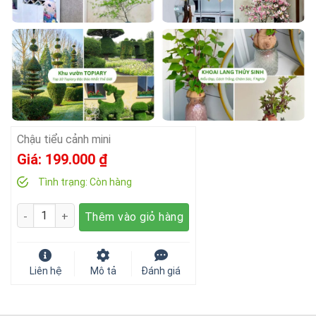
Chậu tiểu cảnh mini
Giá:
199.000
₫
Tình trạng:
Còn hàng
Số lượng
Thêm vào giỏ hàng
Liên hệ
Mô tả
Đánh giá