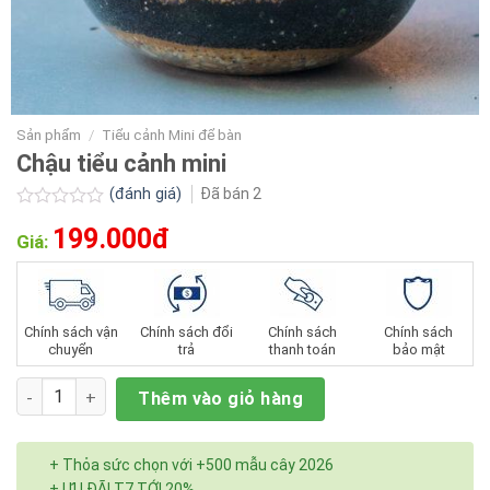
Sản phẩm
/
Tiểu cảnh Mini để bàn
Chậu tiểu cảnh mini
(đánh giá)
Đã bán
2
Được
199.000đ
xếp
Giá:
hạng
0.0
5
sao
Chính sách vận
Chính sách đổi
Chính sách
Chính sách
chuyển
trả
thanh toán
bảo mật
Số lượng
Thêm vào giỏ hàng
+ Thỏa sức chọn với +500 mẫu cây 2026
+ ƯU ĐÃI T7 TỚI 20%