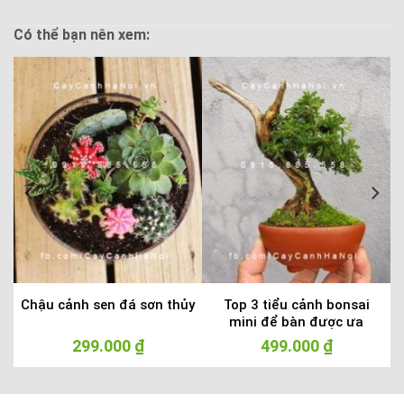
Có thể bạn nên xem:
y
Chậu cảnh sen đá sơn thủy
Top 3 tiểu cảnh bonsai
mini để bàn được ưa
chuộng hiện nay
299.000
₫
499.000
₫