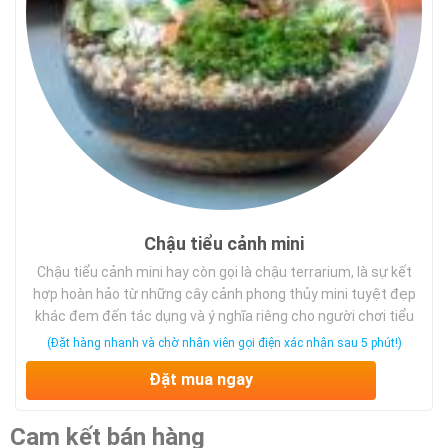
Chậu tiểu cảnh mini
Chậu tiểu cảnh mini hay còn gọi là chậu terrarium, là sự kết
hợp hoàn hảo từ những cây cảnh phong thủy mini tuyệt đẹp
khác đem đến tác dụng và ý nghĩa riêng cho người chơi tiểu
cảnh. Ý nghĩa của chậu tiểu cảnh mini Với mỗi chậu tiểu cảnh
(Đặt hàng nhanh và chờ nhân viên gọi điện xác nhận sau 5 phút!)
mini đều mang trên …
Đặt mua ngay
Cam kết bán hàng