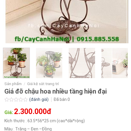
Sản phẩm
/
Giá kệ sắt trang trí
Giá đỡ chậu hoa nhiều tầng hiện đại
(đánh giá)
Đã bán
0
Được
2.300.000đ
xếp
Giá:
hạng
0.0
Kích thước : 63.5*56*25 cm (cao*dài*rộng)
5
Màu : Trắng – Đen –Đồng
sao