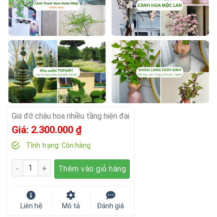
Giá đỡ chậu hoa nhiều tầng hiện đại
Giá:
2.300.000
₫
Tình trạng:
Còn hàng
Số lượng
Thêm vào giỏ hàng
Liên hệ
Mô tả
Đánh giá