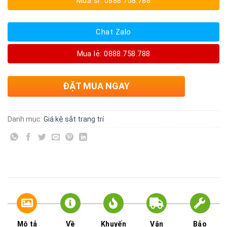
Mua sỉ: 0888.758.788
Chat Zalo
Mua lẻ: 0888.758.788
ĐẶT MUA NGAY
Danh mục:
Giá kệ sắt trang trí
Mô tả
Về
Khuyến
Vận
Bảo