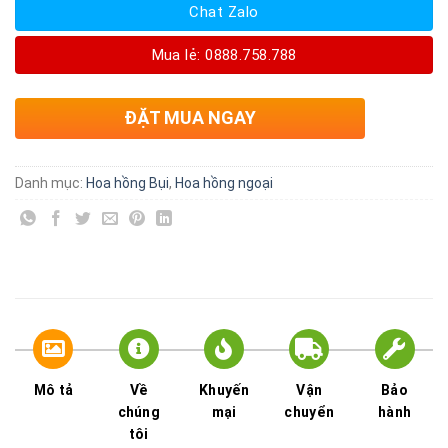
Chat Zalo
Mua lẻ: 0888.758.788
ĐẶT MUA NGAY
Danh mục:
Hoa hồng Bụi
,
Hoa hồng ngoại
Mô tả
Về
Khuyến
Vận
Bảo
chúng
mại
chuyển
hành
tôi