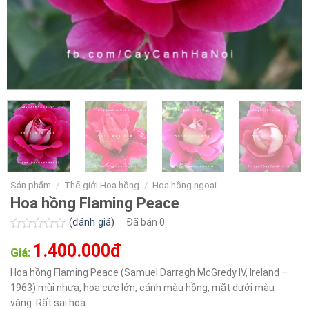
Sản phẩm
/
Thế giới Hoa hồng
/
Hoa hồng ngoại
Hoa hồng Flaming Peace
(đánh giá)
Đã bán
0
Được
1.400.000đ
xếp
Giá:
hạng
0.0
Hoa hồng Flaming Peace (Samuel Darragh McGredy IV, Ireland –
5
1963) mùi nhựa, hoa cực lớn, cánh màu hồng, mặt dưới màu
sao
vàng. Rất sai hoa.