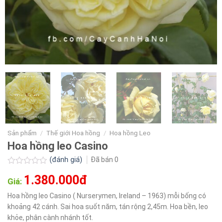
Sản phẩm
/
Thế giới Hoa hồng
/
Hoa hồng Leo
Hoa hồng leo Casino
(đánh giá)
Đã bán
0
Được
1.380.000đ
xếp
Giá:
hạng
0.0
Hoa hồng leo Casino ( Nurserymen, Ireland – 1963) mỗi bống có
5
khoảng 42 cánh. Sai hoa suốt năm, tán rộng 2,45m. Hoa bền, leo
sao
khỏe, phân cành nhánh tốt.