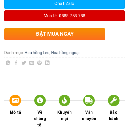
Chat Zalo
Mua lẻ: 0888.758.788
ĐẶT MUA NGAY
Danh mục:
Hoa hồng Leo
,
Hoa hồng ngoại
Mô tả
Về
Khuyến
Vận
Bảo
chúng
mại
chuyển
hành
tôi