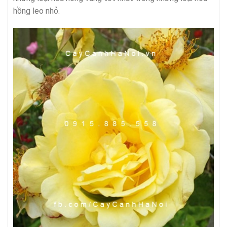
hồng leo nhỏ.