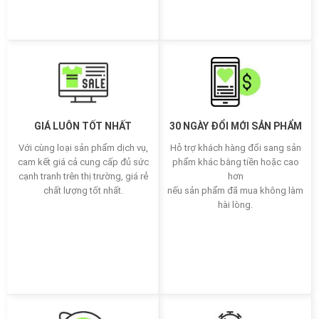
GIÁ LUÔN TỐT NHẤT
30 NGÀY ĐỔI MỚI SẢN PHẨM
Với cùng loại sản phẩm dịch vụ,
Hỗ trợ khách hàng đổi sang sản
cam kết giá cả cung cấp đủ sức
phẩm khác bằng tiền hoặc cao
cạnh tranh trên thị trường, giá rẻ
hơn
chất lượng tốt nhất.
nếu sản phẩm đã mua không làm
hài lòng.