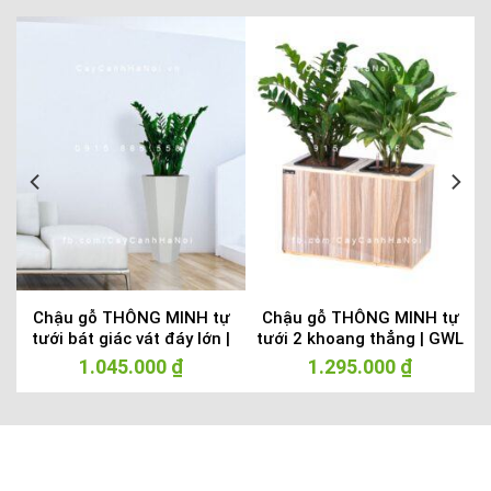
Chậu gỗ THÔNG MINH tự
Chậu gỗ THÔNG MINH tự
tưới bát giác vát đáy lớn |
tưới 2 khoang thẳng | GWL
GWL – 423C
– 211B
1.045.000
₫
1.295.000
₫