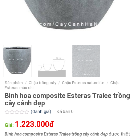
Sản phẩm
/
Chậu trồng cây
/
Chậu Esteras naturelite
/
Chậu
Esteras màu chì
Bình hoa composite Esteras Tralee trồng
cây cảnh đẹp
(đánh giá)
Đã bán
0
Được
1.223.000đ
xếp
Giá:
hạng
0.0
Bình hoa composite Esteras Tralee trồng cây cảnh đẹp
được thiết