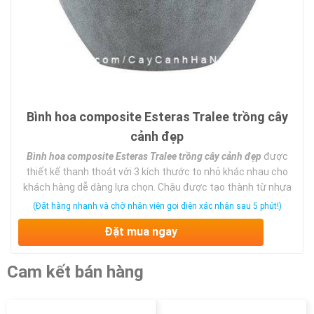
Bình hoa composite Esteras Tralee trồng cây
cảnh đẹp
Bình hoa composite Esteras Tralee trồng cây cảnh đẹp
được
thiết kế thanh thoát với 3 kích thước to nhỏ khác nhau cho
khách hàng dễ dàng lựa chọn. Chậu được tạo thành từ nhựa
cao cấp composite và sơi thủy tinh nên có trọng lượng nhẹ,
(Đặt hàng nhanh và chờ nhân viên gọi điện xác nhận sau 5 phút!)
độ bền cao và màu sơn luôn mới.
Đặt mua ngay
Cam kết bán hàng