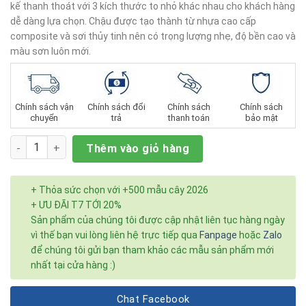
5
kế thanh thoát với 3 kích thước to nhỏ khác nhau cho khách hàng
sao
dễ dàng lựa chọn. Chậu được tạo thành từ nhựa cao cấp
composite và sơi thủy tinh nên có trọng lượng nhẹ, độ bền cao và
màu sơn luôn mới.
Chính sách vận
Chính sách đổi
Chính sách
Chính sách
chuyển
trả
thanh toán
bảo mật
Số lượng
Thêm vào giỏ hàng
+ Thỏa sức chọn với +500 mẫu cây 2026
+ ƯU ĐÃI T7 TỚI 20%
Sản phẩm của chúng tôi được cập nhật liên tục hàng ngày
vì thế bạn vui lòng liên hệ trực tiếp qua
Fanpage
hoặc
Zalo
để chúng tôi gửi bạn tham khảo các mẫu sản phẩm mới
nhất tại cửa hàng :)
Chat Facebook