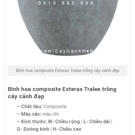
Bình hoa composite Esteras Tralee trồng cây cảnh đẹp
Bình hoa composite Esteras Tralee trồng
cây cảnh đẹp
– Chất liệu:
Composite.
– Màu sắc:
màu chì
– Kích thước:
W-
Chi
ề
u r
ộ
ng | L- Chi
ề
u d
à
i |
D-
Đ
ườ
ng k
í
nh | H- Chi
ề
u cao