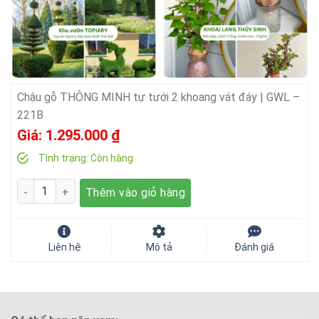
Chậu gỗ THÔNG MINH tự tưới 2 khoang vát đáy | GWL –
221B
Giá:
1.295.000
₫
Tình trạng:
Còn hàng
Số lượng
Thêm vào giỏ hàng
Liên hệ
Mô tả
Đánh giá