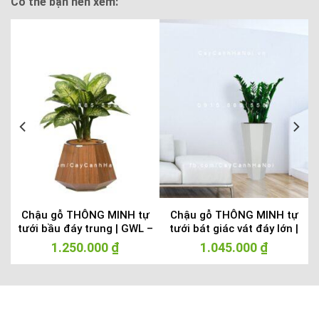
Có thể bạn nên xem:
Chậu gỗ THÔNG MINH tự
Chậu gỗ THÔNG MINH tự
tưới bầu đáy trung | GWL –
tưới bát giác vát đáy lớn |
434B
GWL – 423C
1.250.000
₫
1.045.000
₫