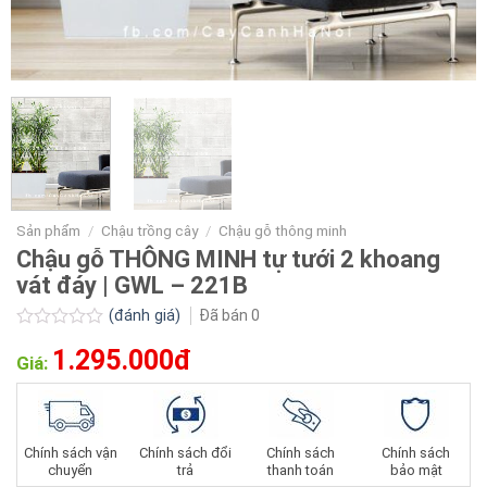
Sản phẩm
/
Chậu trồng cây
/
Chậu gỗ thông minh
Chậu gỗ THÔNG MINH tự tưới 2 khoang
vát đáy | GWL – 221B
(đánh giá)
Đã bán
0
Được
1.295.000đ
xếp
Giá:
hạng
0.0
5
sao
Chính sách vận
Chính sách đổi
Chính sách
Chính sách
chuyển
trả
thanh toán
bảo mật