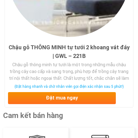
Chậu gỗ THÔNG MINH tự tưới 2 khoang vát đáy
| GWL – 221B
Chậu gỗ thông minh tự tưới là một trong những mẫu chậu
trồng cây cao cấp và sang trọng, phù hợp để trồng cây trang
trí nội thất hoặc ngoại thất. Chất lượng tốt, chắc chắn sẽ làm
hài lòng bất kỳ một vị khách hàng khó tính nào. Chậu gỗ thông
(Đặt hàng nhanh và chờ nhân viên gọi điện xác nhận sau 5 phút!)
minh tự tưới trang trí cảnh …
Đặt mua ngay
Cam kết bán hàng