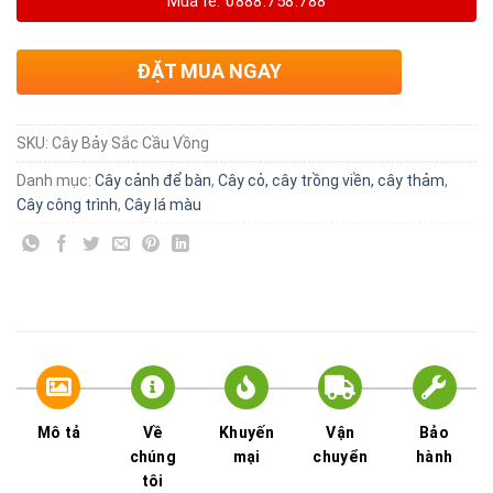
Mua lẻ: 0888.758.788
ĐẶT MUA NGAY
SKU:
Cây Bảy Sắc Cầu Vồng
Danh mục:
Cây cảnh để bàn
,
Cây cỏ, cây trồng viền, cây thảm
,
Cây công trình
,
Cây lá màu
Mô tả
Về
Khuyến
Vận
Bảo
chúng
mại
chuyển
hành
tôi