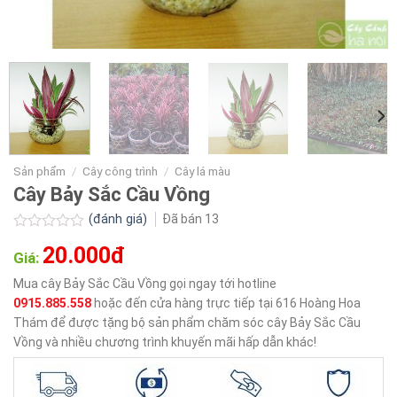
Sản phẩm
/
Cây công trình
/
Cây lá màu
Cây Bảy Sắc Cầu Vồng
(đánh giá)
Đã bán
13
Được
20.000đ
xếp
Giá:
hạng
0.0
Mua cây Bảy Sắc Cầu Vồng gọi ngay tới hotline
5
0915.885.558
hoặc đến cửa hàng trực tiếp tại 616 Hoàng Hoa
sao
Thám để được tặng bộ sản phẩm chăm sóc cây Bảy Sắc Cầu
Vồng và nhiều chương trình khuyến mãi hấp dẫn khác!