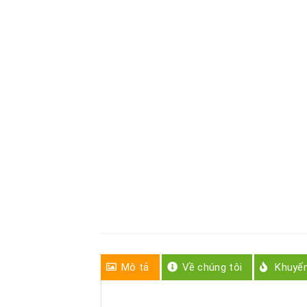
Mô tả
Về chúng tôi
Khuyế