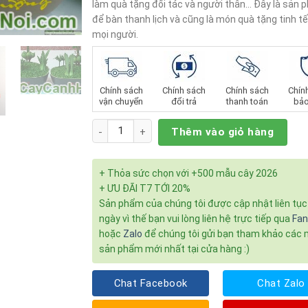
làm quà tặng đối tác và người thân… Đây là sản
để bàn thanh lịch và cũng là món quà tặng tinh t
mọi người.
Chính sách
Chính sách
Chính sách
Chín
vận chuyển
đổi trả
thanh toán
bảo
Số lượng
Thêm vào giỏ hàng
+ Thỏa sức chọn với +500 mẫu cây 2026
+ ƯU ĐÃI T7 TỚI 20%
Sản phẩm của chúng tôi được cập nhật liên tụ
ngày vì thế bạn vui lòng liên hệ trực tiếp qua
Fa
hoặc
Zalo
để chúng tôi gửi bạn tham khảo các
sản phẩm mới nhất tại cửa hàng :)
Chat Facebook
Chat Zalo