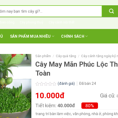
m
m:
 ban công
Cây phong thuỷ
Cây cảnh nội thất
HỦ
SẢN PHẨM MUA NHIỀU
CHÍNH SÁCH
Sản phẩm
/
Cây quà tặng
/
Cây cảnh tặng ngày kỷ 
Cây May Mắn Phúc Lộc T
Toàn
(đánh giá)
Đã bán
24
Được
10.000đ
xếp
Giá cũ:
hạng
0.0
Tiết kiệm:
40.000đ
80%
5
sao
trang trí bàn làm việc, văn phòng, nhà ở, phòng k