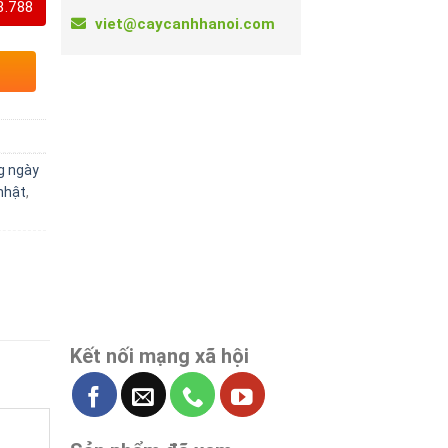
8.788
viet@caycanhhanoi.com
g ngày
nhật
,
Kết nối mạng xã hội