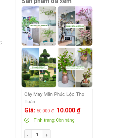
Sản phẩm đã xem
C
Cây May Mắn Phúc Lộc Thọ
Toàn
Giá
Giá
Giá:
10.000
₫
50.000
₫
gốc
hiện
Tình trạng:
Còn hàng
là:
tại
Số lượng