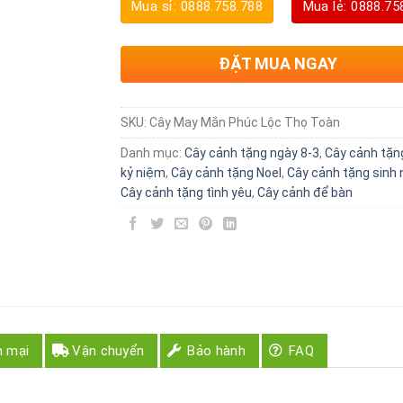
Mua sỉ: 0888.758.788
Mua lẻ: 0888.75
ĐẶT MUA NGAY
SKU:
Cây May Mắn Phúc Lộc Thọ Toàn
Danh mục:
Cây cảnh tặng ngày 8-3
,
Cây cảnh tặn
kỷ niệm
,
Cây cảnh tặng Noel
,
Cây cảnh tặng sinh 
Cây cảnh tặng tình yêu
,
Cây cảnh để bàn
n mại
Vận chuyển
Bảo hành
FAQ