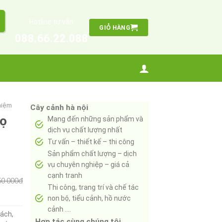
Hotline tư vấn
GIỎ HÀNG
088.66.22.088
niệm
Cây cảnh hà nội
họ
Mang đến những sản phẩm và
dịch vụ chất lượng nhất
Tư vấn – thiết kế – thi công
Sản phẩm chất lượng – dịch
vụ chuyên nghiệp – giá cả
cạnh tranh
50.000đ
Thi công, trang trí và chế tác
non bộ, tiểu cảnh, hồ nước
cảnh ….
hách,
Hợp tác cùng chúng tôi