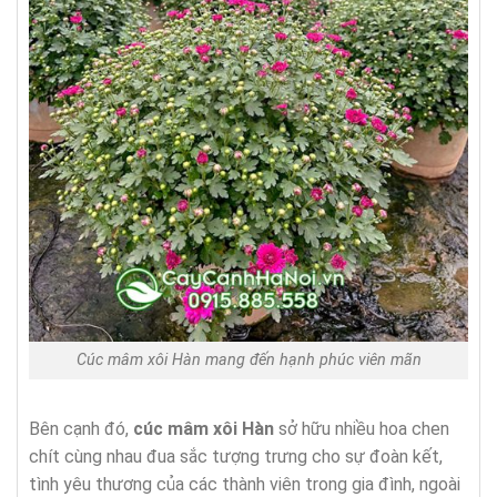
Cúc mâm xôi Hàn mang đến hạnh phúc viên mãn
Bên cạnh đó,
cúc mâm xôi Hàn
sở hữu nhiều hoa chen
chít cùng nhau đua sắc tượng trưng cho sự đoàn kết,
tình yêu thương của các thành viên trong gia đình, ngoài