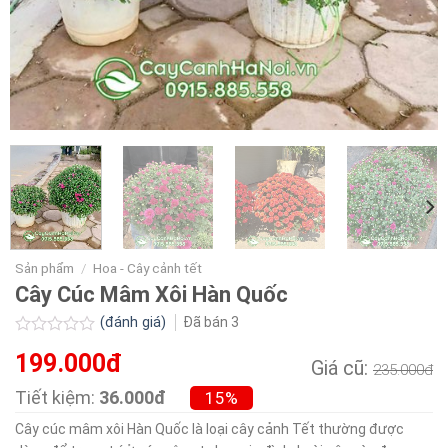
Sản phẩm
/
Hoa - Cây cảnh tết
Cây Cúc Mâm Xôi Hàn Quốc
(đánh giá)
Đã bán
3
Được
199.000đ
xếp
Giá cũ:
235.000đ
hạng
0.0
Tiết kiệm:
36.000đ
15%
5
sao
Cây cúc mâm xôi Hàn Quốc là loại cây cảnh Tết thường được