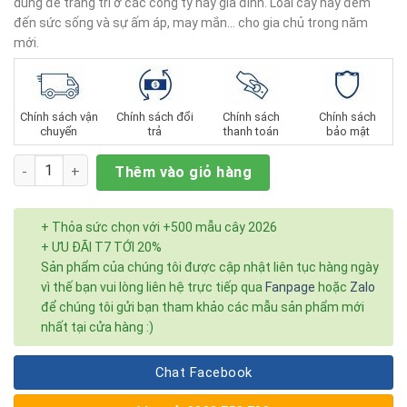
dùng để trang trí ở các công ty hay gia đình. Loài cây này đem
đến sức sống và sự ấm áp, may mắn… cho gia chủ trong năm
mới.
Chính sách vận
Chính sách đổi
Chính sách
Chính sách
chuyển
trả
thanh toán
bảo mật
Số lượng
Thêm vào giỏ hàng
+ Thỏa sức chọn với +500 mẫu cây 2026
+ ƯU ĐÃI T7 TỚI 20%
Sản phẩm của chúng tôi được cập nhật liên tục hàng ngày
vì thế bạn vui lòng liên hệ trực tiếp qua
Fanpage
hoặc
Zalo
để chúng tôi gửi bạn tham khảo các mẫu sản phẩm mới
nhất tại cửa hàng :)
Chat Facebook