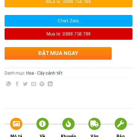
Mua sỉ: 0888.758.788
Chat Zalo
Mua lẻ: 0888.758.788
ĐẶT MUA NGAY
Danh mục:
Hoa - Cây cảnh tết
Mô tả
Về
Khuyến
Vận
Bảo