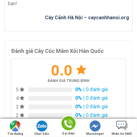
bạn!
Cây Cảnh Hà Nội – caycanhhanoi.org
Đánh giá Cây Cúc Mâm Xôi Hàn Quốc
0.0
ĐÁNH GIÁ TRUNG BÌNH
0%
| 0 đánh giá
5
0%
| 0 đánh giá
4
0%
| 0 đánh giá
3
0%
| 0 đánh giá
2
0%
| 0 đánh giá
1
Gọi điện
Gọi điện
Tìm đường
Tìm đường
Chat Zalo
Chat Zalo
Messenger
Messenger
Nhắn tin SMS
Nhắn tin SMS