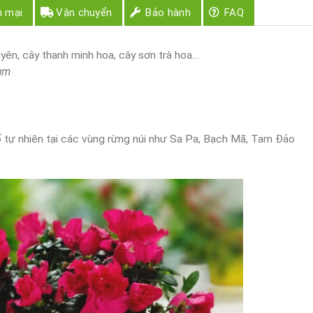
n mại
Vận chuyển
Bảo hành
FAQ
yên, cây thanh minh hoa, cây sơn trà hoa…
um
 tự nhiên tại các vùng rừng núi như Sa Pa, Bạch Mã, Tam Đảo