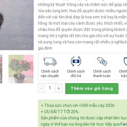
những kỹ thuật trồng cây và chăm sóc để giúp c
tỏa sắc lung linh. Hoa đỗ quyên được nhiều người
đến với cái tên khá đẹp là hoa sơn trà hay là mã
hồng là một loại cây cảnh được yêu thích nhất, v
chậu hoa đỗ quyên được đặt trong phòng khách 
mang tới ý nghĩa rất lớn cho gia chủ với sự hoàn 
và sung tung và hoa còn mang rất nhiều ý nghĩa 
gia đình
Chính sách
Chính sách
Chính sách
Chín
vận chuyển
đổi trả
thanh toán
bảo
Số lượng
Thêm vào giỏ hàng
+ Thỏa sức chọn với +500 mẫu cây 2026
+ ƯU ĐÃI T7 TỚI 20%
Sản phẩm của chúng tôi được cập nhật liên tụ
ngày vì thế bạn vui lòng liên hệ trực tiếp qua
Fa