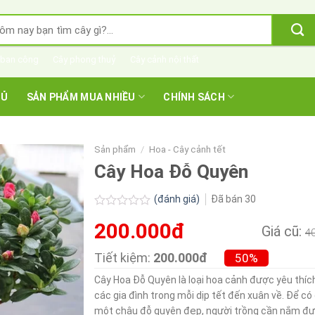
m
m:
 ban công
Cây phong thuỷ
Cây cảnh nội thất
HỦ
SẢN PHẨM MUA NHIỀU
CHÍNH SÁCH
Sản phẩm
/
Hoa - Cây cảnh tết
Cây Hoa Đỗ Quyên
(đánh giá)
Đã bán
30
Được
200.000đ
xếp
Giá cũ:
4
hạng
0.0
Tiết kiệm:
200.000đ
50%
5
sao
Cây Hoa Đỗ Quyên là loại hoa cảnh được yêu thíc
các gia đình trong mỗi dịp tết đến xuân về. Để c
một chậu đỗ quyên đẹp, người trồng cần nắm đ