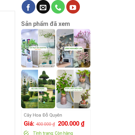
Sản phẩm đã xem
Cây Hoa Đỗ Quyên
Giá
Giá
Giá:
200.000
₫
400.000
₫
gốc
hiện
Tình trạng:
Còn hàng