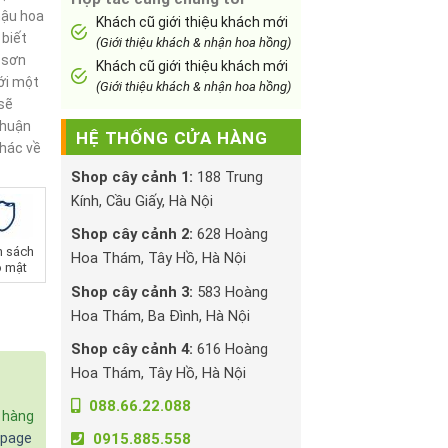
hậu hoa
Khách cũ giới thiệu khách mới
 biết
(Giới thiệu khách & nhận hoa hồng)
n sơn
Khách cũ giới thiệu khách mới
ới một
(Giới thiệu khách & nhận hoa hồng)
sẽ
thuận
HỆ THỐNG CỬA HÀNG
khác về
Shop cây cảnh 1:
188 Trung
Kính, Cầu Giấy, Hà Nội
Shop cây cảnh 2:
628 Hoàng
h sách
Hoa Thám, Tây Hồ, Hà Nội
 mật
Shop cây cảnh 3:
583 Hoàng
Hoa Thám, Ba Đình, Hà Nội
Shop cây cảnh 4:
616 Hoàng
Hoa Thám, Tây Hồ, Hà Nội
088.66.22.088
c hàng
npage
0915.885.558