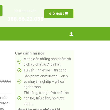
Hotline tư vấn
GIỎ HÀNG
088.66.22.088
Cây cảnh hà nội
Mang đến những sản phẩm và
dịch vụ chất lượng nhất
Tư vấn – thiết kế – thi công
Sản phẩm chất lượng – dịch
00.000đ
vụ chuyên nghiệp – giá cả
cạnh tranh
Thi công, trang trí và chế tác
h của
non bộ, tiểu cảnh, hồ nước
ó được
cảnh ….
ược
Hợp tác cùng chúng tôi