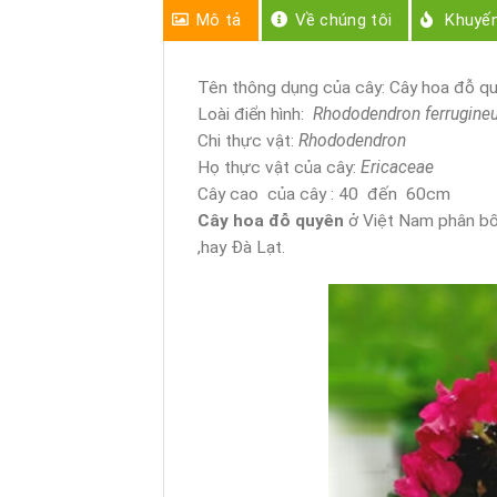
Mô tả
Về chúng tôi
Khuyế
Tên thông dụng của cây: Cây hoa đỗ qu
Loài điển hình:
Rhododendron ferrugine
Chi thực vật:
Rhododendron
Họ thực vật của cây:
Ericaceae
Cây cao của cây : 40 đến 60cm
Cây hoa đỗ quyên
ở Việt Nam phân bố
,hay Đà Lạt.