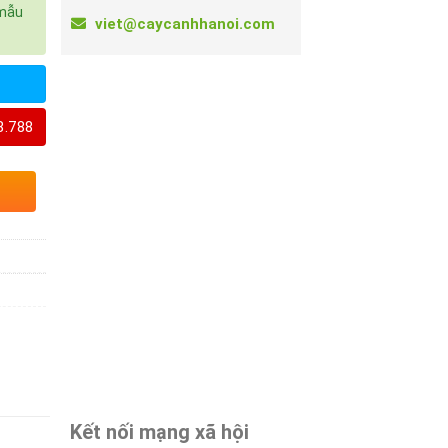
 mẫu
viet@caycanhhanoi.com
8.788
Kết nối mạng xã hội