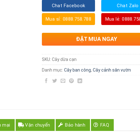
Chat Facebook
Chat Zalo
Mua sỉ: 0888.758.788
Mua lẻ: 0888.75
ĐẶT MUA NGAY
SKU:
Cây dừa cạn
Danh mục:
Cây ban công
,
Cây cảnh sân vườn
n mại
Vận chuyển
Bảo hành
FAQ