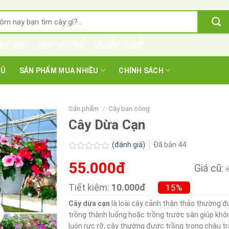
m
m:
 ban công
Cây phong thuỷ
Cây cảnh nội thất
HỦ
SẢN PHẨM MUA NHIỀU
CHÍNH SÁCH
Sản phẩm
/
Cây ban công
Cây Dừa Cạn
(đánh giá)
Đã bán
44
Được
55.000đ
xếp
Giá cũ:
hạng
0.0
Tiết kiệm:
10.000đ
15%
5
sao
Cây dừa cạn
là loài cây cảnh thân thảo thường 
trồng thành luống hoặc trồng trước sân giúp khô
luôn rực rỡ, cây thường được trồng trong chậu tr