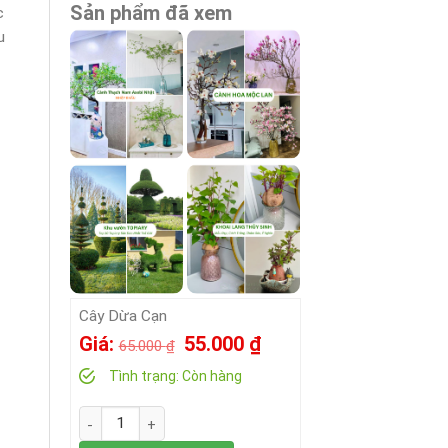
Sản phẩm đã xem
c
u
Cây Dừa Cạn
Giá
Giá
Giá:
55.000
₫
65.000
₫
gốc
hiện
Tình trạng:
Còn hàng
là:
tại
Số lượng
65.000 ₫.
là: