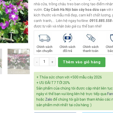
nhà cửa, trồng chậu treo ban công tạo điểm nhậ
vườn.
Cây Cảnh Hà Nội
bán cây hoa dừa cạn
với 
kích thước và mẫu mã đẹp, cam kết chất lượng, 
cạnh tranh,… Liên hệ ngay hotline:
0915.885.558
được tư vấn và nhận báo giá
cụ thể bạn nhé!
Chính sách
Chính sách
Chính sách
Chín
vận chuyển
đổi trả
thanh toán
bảo
Số lượng
Thêm vào giỏ hàng
+ Thỏa sức chọn với +500 mẫu cây 2026
+ ƯU ĐÃI T7 TỚI 20%
Sản phẩm của chúng tôi được cập nhật liên tụ
ngày vì thế bạn vui lòng liên hệ trực tiếp qua
Fa
hoặc
Zalo
để chúng tôi gửi bạn tham khảo các
sản phẩm mới nhất tại cửa hàng :)