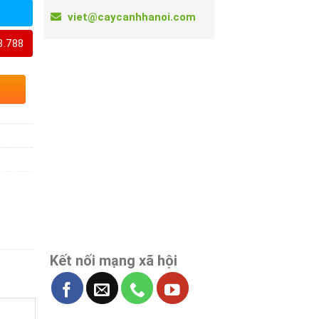
viet@caycanhhanoi.com
8.788
Kết nối mạng xã hội