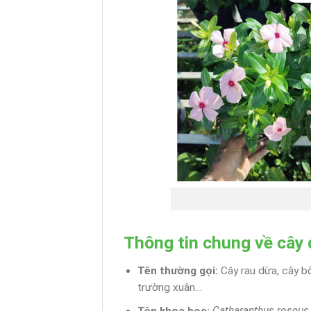
Thông tin chung về cây
Tên thường gọi:
Cây rau dừa, cây b
trường xuân…
Tên khoa học:
Catharanthus roseus