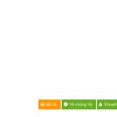
Mô tả
Về chúng tôi
Khuyế