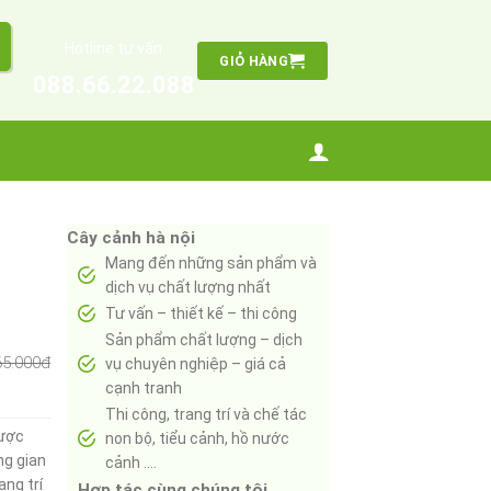
Hotline tư vấn
GIỎ HÀNG
088.66.22.088
Cây cảnh hà nội
Mang đến những sản phẩm và
dịch vụ chất lượng nhất
Tư vấn – thiết kế – thi công
Sản phẩm chất lượng – dịch
65.000đ
vụ chuyên nghiệp – giá cả
cạnh tranh
Thi công, trang trí và chế tác
được
non bộ, tiểu cảnh, hồ nước
ng gian
cảnh ….
ang trí
Hợp tác cùng chúng tôi