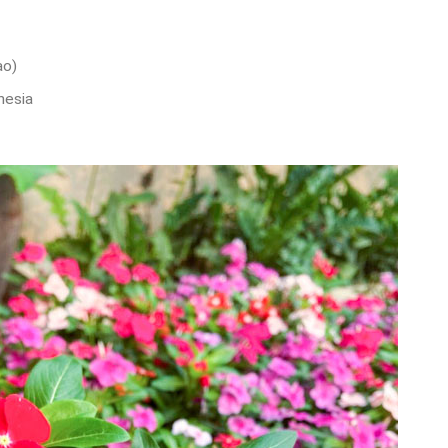
ào)
nesia