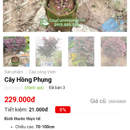
Sản phẩm
/
Cây công trình
Cây Hồng Phụng
(đánh giá)
Đã bán
3
Được
xếp
229.000đ
Giá cũ:
250.000đ
hạng
0.0
Tiết kiệm:
21.000đ
5
8%
sao
Kích thước thực tế:
Chiều cao:
70-100cm