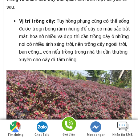
sau:
Vị trí trồng cây:
Tuy hồng phụng cũng có thể sống
được trogn bóng râm nhưng để cây có màu sắc bắt
mắt, hoa nở nhiều và đẹp thì cần trồng cây ở những
nơi có nhiều ánh sáng trời, nên trồng cây ngoài trời,
ban công… còn nếu trồng trong nhà thì cần thường
xuyên cho cây đi tắm nắng.
Gọi điện
Gọi điện
Tìm đường
Tìm đường
Chat Zalo
Chat Zalo
Messenger
Messenger
Nhắn tin SMS
Nhắn tin SMS