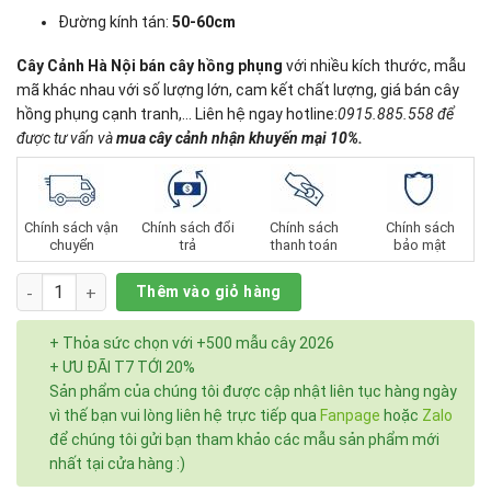
Đường kính tán:
50-60cm
Cây Cảnh Hà Nội
bán cây hồng phụng
với nhiều kích thước, mẫu
mã khác nhau với số lượng lớn, cam kết chất lượng, giá bán cây
hồng phụng cạnh tranh,… Liên hệ ngay hotline:
0915.885.558 để
được tư vấn và
mua cây cảnh nhận khuyến mại 10%.
Chính sách vận
Chính sách đổi
Chính sách
Chính sách
chuyển
trả
thanh toán
bảo mật
Số lượng
Thêm vào giỏ hàng
+ Thỏa sức chọn với +500 mẫu cây 2026
+ ƯU ĐÃI T7 TỚI 20%
Sản phẩm của chúng tôi được cập nhật liên tục hàng ngày
vì thế bạn vui lòng liên hệ trực tiếp qua
Fanpage
hoặc
Zalo
để chúng tôi gửi bạn tham khảo các mẫu sản phẩm mới
nhất tại cửa hàng :)