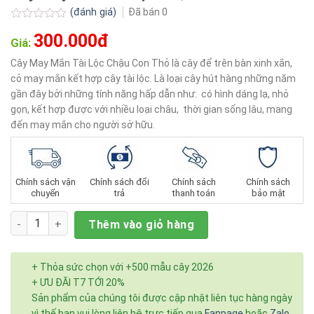
(đánh giá)
Đã bán
0
Được
300.000đ
xếp
Giá:
hạng
0.0
Cây May Mắn Tài Lộc Chậu Con Thỏ là cây để trên bàn xinh xắn,
5
cỏ may mắn kết hợp cây tài lộc. Là loại cây hút hàng những năm
sao
gần đây bởi những tính năng hấp dẫn như: có hình dáng lạ, nhỏ
gọn, kết hợp được với nhiều loại châu, thời gian sống lâu, mang
đến may mắn cho người sở hữu.
Chính sách vận
Chính sách đổi
Chính sách
Chính sách
chuyển
trả
thanh toán
bảo mật
Số lượng
Thêm vào giỏ hàng
+ Thỏa sức chọn với +500 mẫu cây 2026
+ ƯU ĐÃI T7 TỚI 20%
Sản phẩm của chúng tôi được cập nhật liên tục hàng ngày
vì thế bạn vui lòng liên hệ trực tiếp qua
Fanpage
hoặc
Zalo