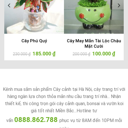
Cây Phú Quý
Cây May Mắn Tài Lộc Chậu
Mặt Cười
Giá
185.000
₫
Giá
Giá
100.000
₫
Giá
230.000
₫
200.000
₫
gốc
hiện
gốc
hiện
là:
tại
là:
tại
230.000 ₫.
là:
200.000 ₫.
là:
185.000 ₫.
100.000
Kênh mua sắm sản phẩm Cây cảnh tại Hà Nội, cây trang trí với
hàng ngàn lựa chọn thỏa mãn nhu cầu trang trí nhà... Nhận
thiết kế, thi công trọn gói cây cảnh quan, bonsai và vườn koi
giá tốt nhất Miền Bắc...Hotline tư
0888.862.788
vấn
phục vụ từ 8AM đến 10PM mỗi