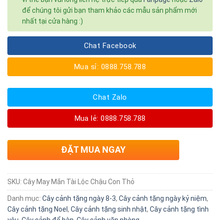
để chúng tôi gửi bạn tham khảo các mẫu sản phẩm mới
nhất tại cửa hàng :)
Chat Facebook
Mua sỉ: 0888.758.788
Chat Zalo
Mua lẻ: 0888.758.788
ĐẶT MUA NGAY
SKU:
Cây May Mắn Tài Lộc Chậu Con Thỏ
Danh mục:
Cây cảnh tặng ngày 8-3
,
Cây cảnh tặng ngày kỷ niệm
,
Cây cảnh tặng Noel
,
Cây cảnh tặng sinh nhật
,
Cây cảnh tặng tình
yêu
,
Cây cảnh để bàn
,
Cây cảnh văn phòng