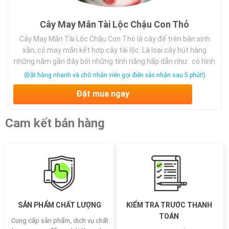
Cây May Mắn Tài Lộc Chậu Con Thỏ
Cây May Mắn Tài Lộc Chậu Con Thỏ là cây để trên bàn xinh
xắn, cỏ may mắn kết hợp cây tài lộc. Là loại cây hút hàng
những năm gần đây bởi những tính năng hấp dẫn như: có hình
dáng lạ, nhỏ gọn, kết hợp được với nhiều loại châu, thời gian
(Đặt hàng nhanh và chờ nhân viên gọi điện xác nhận sau 5 phút!)
sống lâu, mang đến may mắn cho người sở hữu.
Đặt mua ngay
Cam kết bán hàng
SẢN PHẨM CHẤT LƯỢNG
KIỂM TRA TRƯỚC THANH
TOÁN
Cung cấp sản phẩm, dịch vụ chất