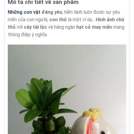
Mô tả chi tiết về sản phẩm
Những con vật
đáng yêu
, hiền lành luôn được sự yêu
mến của con người,
con thỏ
là một ví dụ .
Hình ảnh chú
thỏ
với
cây tài lộc
và hàng ngàn
hạt cỏ may mắn
mang
thông điệp ý nghĩa.