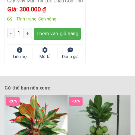
Cây May Mắn Tài Lộc Chậu Con Thỏ
Giá:
300.000
₫
Tình trạng:
Còn hàng
Số lượng
Thêm vào giỏ hàng
Liên hệ
Mô tả
Đánh giá
Có thể bạn nên xem:
-20%
-50%