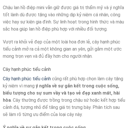
Chậu lan hồ điệp mini vẫn giữ được giá trị thẩm mỹ và ý nghĩa
tốt lành dù được tặng vào những dịp kỷ niệm cá nhân, công
việc hay sự kiện gia đình. Sự linh hoạt trong hình thức và màu
sắc hoa giúp lan hồ điệp phù hợp với nhiều đối tượng.
Vượt ra khỏi vẻ đẹp của một loài hoa đơn lẻ, cây hạnh phúc
tiểu cảnh mở ra cả một không gian an yên, gửi gắm một ước
mong trọn vẹn và đủ đầy hơn cho người nhận.
Cây hạnh phúc tiểu cảnh
Cây hạnh phúc tiểu cảnh
cũng rất phù hợp chọn làm cây tặng
kỷ niệm vì mang
ý nghĩa về sự gắn kết trong cuộc sống,
biểu tượng cho sự sum vầy và tạo vẻ đẹp xanh mát, hài
hòa
. Cây thường được trồng trong chậu sứ hoặc kết hợp tiểu
cảnh đá, tượng nhỏ để tăng giá trị trưng bày. Phân tích sau
sẽ làm rõ từng ưu điểm của loại cây này.
Ý nghĩa về sự gắn kết trong cuộc sống