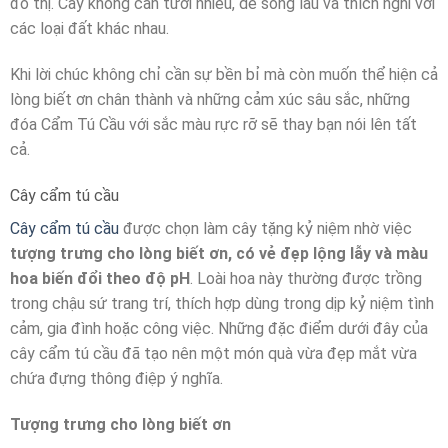
đô thị. Cây không cần tưới nhiều, dễ sống lâu và thích nghi với
các loại đất khác nhau.
Khi lời chúc không chỉ cần sự bền bỉ mà còn muốn thể hiện cả
lòng biết ơn chân thành và những cảm xúc sâu sắc, những
đóa Cẩm Tú Cầu với sắc màu rực rỡ sẽ thay bạn nói lên tất
cả.
Cây cẩm tú cầu
Cây cẩm tú cầu
được chọn làm cây tặng kỷ niệm nhờ việc
tượng trưng cho lòng biết ơn, có vẻ đẹp lộng lẫy và màu
hoa biến đổi theo độ pH
. Loài hoa này thường được trồng
trong chậu sứ trang trí, thích hợp dùng trong dịp kỷ niệm tình
cảm, gia đình hoặc công việc. Những đặc điểm dưới đây của
cây cẩm tú cầu đã tạo nên một món quà vừa đẹp mắt vừa
chứa đựng thông điệp ý nghĩa.
Tượng trưng cho lòng biết ơn