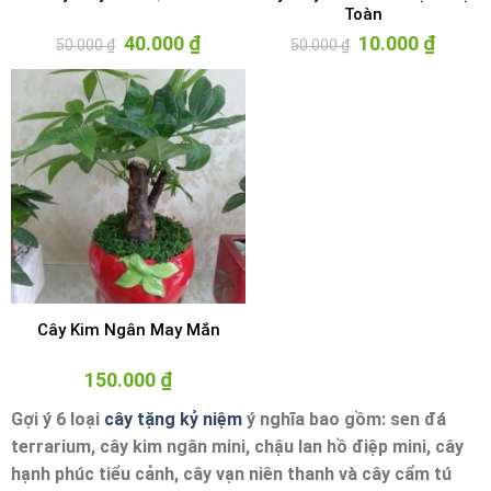
Toàn
Giá
40.000
₫
Giá
Giá
10.000
₫
Giá
50.000
₫
50.000
₫
gốc
hiện
gốc
hiện
là:
tại
là:
tại
50.000 ₫.
là:
50.000 ₫.
là:
40.000 ₫.
10.000 ₫
Cây Kim Ngân May Mắn
150.000
₫
Gợi ý 6 loại
cây tặng kỷ niệm
ý nghĩa bao gồm: sen đá
terrarium, cây kim ngân mini, chậu lan hồ điệp mini, cây
hạnh phúc tiểu cảnh, cây vạn niên thanh và cây cẩm tú