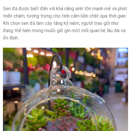
Sen đá được biết đến với khả năng sinh tồn mạnh mẽ và phát
triển chậm, tượng trưng cho tình cảm bền chặt qua thời gian.
Khi chọn sen đá làm cây tặng kỷ niệm, người trao gửi như
đang thể hiện mong muốn giữ gìn một mối quan hệ lâu dài và
ổn định.