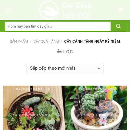
Skip
to
content
Tìm
kiếm:
SẢN PHẨM
/
CÂY QUÀ TẶNG
/
CÂY CẢNH TẶNG NGÀY KỶ NIỆM
LỌC