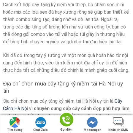
Cách kết hợp cây tặng kỷ niệm với thiệp, bộ chăm sóc mini
hoặc mix các loại sen đá hay xương rồng sẽ giúp bạn thiết kế
thành combo sáng tạo, đáng nhớ và dễ lan tỏa. Ngoài ra,
trong các dịp tặng số lượng lớn như sự kiện công ty, bạn có
thể đóng gói combo vào túi vải hoặc túi giấy in thương hiệu
để tăng tính chuyên nghiệp và gợi nhớ thương hiệu lâu dài.
Khi đã có trong tay ý tưởng về một món quà hoàn hảo từ nội
dung đến hình thức, việc tìm kiếm một địa chỉ uy tín để hiện
thực hóa tất cả những điều đó chính là mảnh ghép cuối cùng.
Địa chỉ chọn mua cây tặng kỷ niệm tại Hà Nội uy
tín
Địa chỉ chọn mua cây tặng kỷ niệm tại Hà Nội uy tín là
Cây
Cảnh Hà Nộ
i vì
chuyên cung cấp cây cảnh đẹp phù hợp làm
quà tặng, nhiều lựa chọn cây để bàn, cây chậu lớn, combo
trang trí, hỗ trợ chọn cây theo ý nghĩa và nhu cầu sử
dụng, có sẵn dịch vụ gói quà, ghi thiệp, tư vấn mẫu chậu
Gọi điện
Gọi điện
Tìm đường
Tìm đường
Chat Zalo
Chat Zalo
Messenger
Messenger
Nhắn tin SMS
Nhắn tin SMS