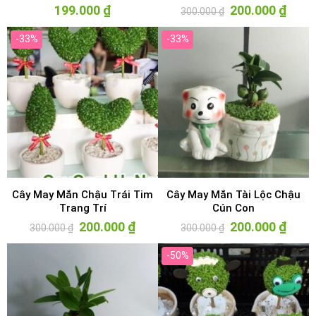
199.000
₫
Giá
200.000
₫
Giá
300.000
₫
gốc
hiện
là:
tại
300.000 ₫.
là:
-33%
-33%
200.00
Cây May Mắn Chậu Trái Tim
Cây May Mắn Tài Lộc Chậu
Trang Trí
Cún Con
Giá
200.000
₫
Giá
Giá
200.000
₫
Giá
300.000
₫
300.000
₫
gốc
hiện
gốc
hiện
là:
tại
là:
tại
300.000 ₫.
là:
300.000 ₫.
là:
-50%
200.000 ₫.
200.00