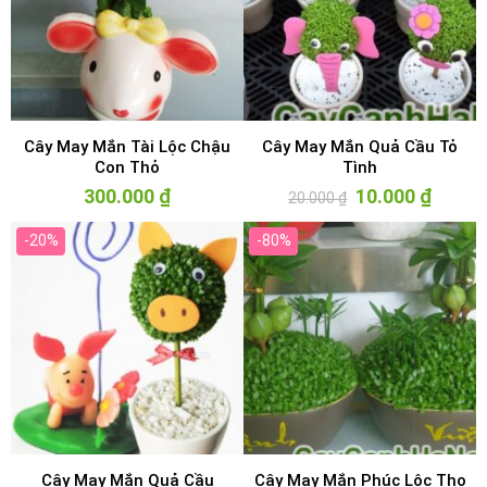
Cây May Mắn Tài Lộc Chậu
Cây May Mắn Quả Cầu Tỏ
Con Thỏ
Tình
300.000
₫
Giá
10.000
₫
Giá
20.000
₫
gốc
hiện
là:
tại
20.000 ₫.
là:
-20%
-80%
10.000 ₫
Cây May Mắn Quả Cầu
Cây May Mắn Phúc Lộc Thọ