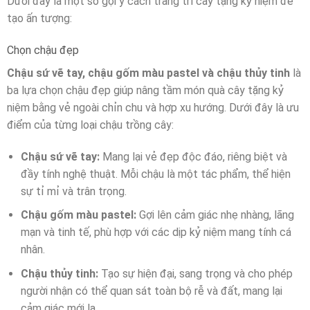
Dưới đây là một số gợi ý cách trang trí cây tặng kỷ niệm để
tạo ấn tượng:
Chọn chậu đẹp
Chậu sứ vẽ tay, chậu gốm màu pastel và chậu thủy tinh
là
ba lựa chọn chậu đẹp giúp nâng tầm món quà cây tặng kỷ
niệm bằng vẻ ngoài chỉn chu và hợp xu hướng. Dưới đây là ưu
điểm của từng loại chậu trồng cây:
Chậu sứ vẽ tay:
Mang lại vẻ đẹp độc đáo, riêng biệt và
đầy tính nghệ thuật. Mỗi chậu là một tác phẩm, thể hiện
sự tỉ mỉ và trân trọng.
Chậu gốm màu pastel:
Gợi lên cảm giác nhẹ nhàng, lãng
mạn và tinh tế, phù hợp với các dịp kỷ niệm mang tính cá
nhân.
Chậu thủy tinh:
Tạo sự hiện đại, sang trọng và cho phép
người nhận có thể quan sát toàn bộ rễ và đất, mang lại
cảm giác mới lạ.