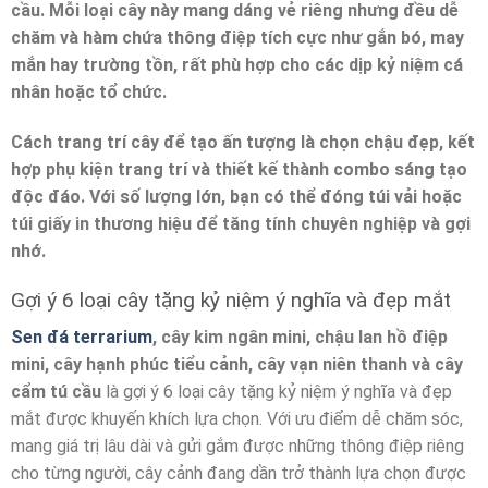
cầu. Mỗi loại cây này mang dáng vẻ riêng nhưng đều dễ
chăm và hàm chứa thông điệp tích cực như gắn bó, may
mắn hay trường tồn, rất phù hợp cho các dịp kỷ niệm cá
nhân hoặc tổ chức.
Cách trang trí cây để tạo ấn tượng là chọn chậu đẹp, kết
hợp phụ kiện trang trí và thiết kế thành combo sáng tạo
độc đáo. Với số lượng lớn, bạn có thể đóng túi vải hoặc
túi giấy in thương hiệu để tăng tính chuyên nghiệp và gợi
nhớ.
Gợi ý 6 loại cây tặng kỷ niệm ý nghĩa và đẹp mắt
S
en đá terrarium
, cây kim ngân mini, chậu lan hồ điệp
mini, cây hạnh phúc tiểu cảnh, cây vạn niên thanh và cây
cẩm tú cầu
là gợi ý 6 loại cây tặng kỷ niệm ý nghĩa và đẹp
mắt được khuyến khích lựa chọn
. Với ưu điểm dễ chăm sóc,
mang giá trị lâu dài và gửi gắm được những thông điệp riêng
cho từng người, cây cảnh đang dần trở thành lựa chọn được