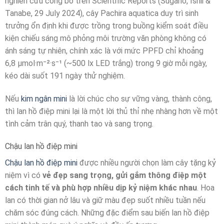
nghiên cứu công bố trên Scientific Reports (Sugano, Ishii &
Tanabe, 29 July 2024), cây Pachira aquatica duy trì sinh
trưởng ổn định khi được trồng trong buồng kiểm soát điều
kiện chiếu sáng mô phỏng môi trường văn phòng không có
ánh sáng tự nhiên, chính xác là với mức PPFD chỉ khoảng
6,8 µmol·m⁻²·s⁻¹ (~500 lx LED trắng) trong 9 giờ mỗi ngày,
kéo dài suốt 191 ngày thử nghiệm.
Nếu
kim ngân mini
là lời chúc cho sự vững vàng, thành công,
thì lan hồ điệp mini lại là một lời thủ thỉ nhẹ nhàng hơn về một
tình cảm trân quý, thanh tao và sang trọng.
Chậu lan hồ điệp mini
Chậu lan hồ điệp mini
được nhiều người chọn làm cây tặng kỷ
niệm vì có
vẻ đẹp sang trọng, gửi gắm thông điệp một
cách tinh tế và phù hợp nhiều dịp kỷ niệm khác nhau
. Hoa
lan có thời gian nở lâu và giữ màu đẹp suốt nhiều tuần nếu
chăm sóc đúng cách. Những đặc điểm sau biến lan hồ điệp