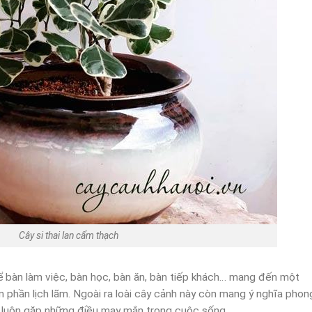
Cây si thai lan cẩm thạch
ể bàn làm việc, bàn học, bàn ăn, bàn tiếp khách… mang đến một
phần lịch lãm. Ngoài ra loài cây cảnh này còn mang ý nghĩa phon
hủ luôn gặp những điều may mắn trong cuộc sống.