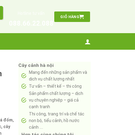
Hotline tư vấn
GIỎ HÀNG
088.66.22.088
Cây cảnh hà nội
h
Mang đến những sản phẩm và
dịch vụ chất lượng nhất
Tư vấn – thiết kế – thi công
Sản phẩm chất lượng – dịch
vụ chuyên nghiệp – giá cả
cạnh tranh
Thi công, trang trí và chế tác
 lá đốm,
non bộ, tiểu cảnh, hồ nước
c, cây
cảnh ….
m
Hợp tác cùng chúng tôi