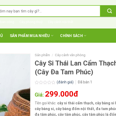
m
m:
 ban công
Cây phong thuỷ
Cây cảnh nội thất
HỦ
SẢN PHẨM MUA NHIỀU
CHÍNH SÁCH
Sản phẩm
/
Cây cảnh văn phòng
Cây Si Thái Lan Cẩm Thạc
(Cây Đa Tam Phúc)
(đánh giá)
Đã bán
1
Được
299.000đ
xếp
Giá:
hạng
0.0
Tên gọi khác:
cây si thái cẩm thạch, cây bàng si
5
cây bàng si, cây bàng đốm nội thất, đa tam phú
sao
đa tâm phúc, cây tâm phúc, cây tâm phúc lá đố