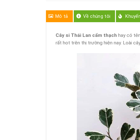
Mô tả
Về chúng tôi
Khuyế
Cây si Thái Lan cẩm thạch
hay có tên
rất hot trên thị trường hiện nay. Loài c