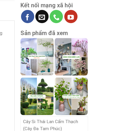
Kết nối mạng xã hội
Sản phẩm đã xem
ng
Cây Si Thái Lan Cẩm Thạch
(Cây Đa Tam Phúc)