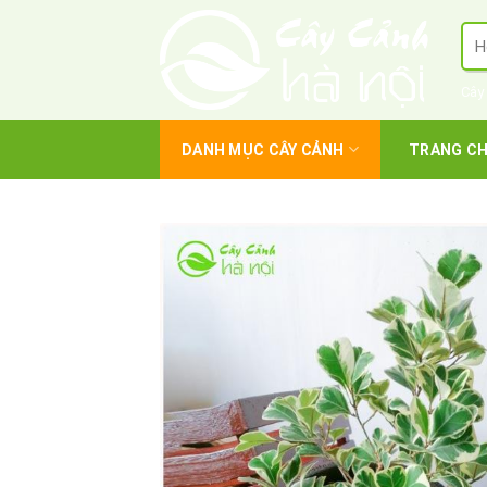
Skip
Tì
to
kiế
content
Cây
DANH MỤC CÂY CẢNH
TRANG C