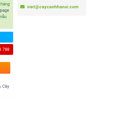
c hàng
viet@caycanhhanoi.com
npage
 mẫu
8.788
n
,
Cây