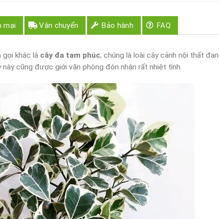
n mại
Vận chuyển
Bảo hành
FAQ
 gọi khác là
cây đa tam phúc
; chúng là loài cây cảnh nội thất đa
ây này cũng được giới văn phòng đón nhận rất nhiệt tình.