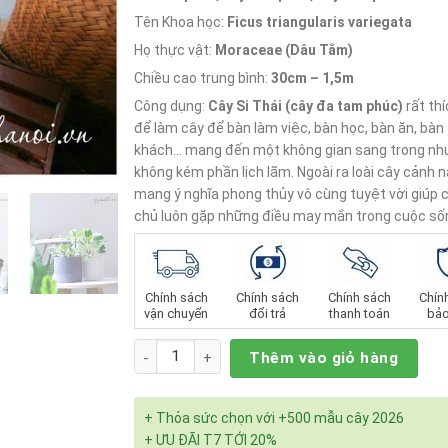
Tên Khoa học:
Ficus triangularis variegata
Họ thực vật:
Moraceae (Dâu Tằm)
Chiều cao trung bình:
30cm – 1,5m
Công dụng:
Cây Si Thái
(cây đa tam phúc)
rất th
để làm cây để bàn làm việc, bàn học, bàn ăn, bàn 
khách… mang đến một không gian sang trong nh
không kém phần lịch lãm. Ngoài ra loài cây cảnh 
mang ý nghĩa phong thủy vô cùng tuyệt vời giúp c
chủ luôn gặp những điều may mắn trong cuộc số
Chính sách
Chính sách
Chính sách
Chín
vận chuyển
đổi trả
thanh toán
bảo
Số lượng
Thêm vào giỏ hàng
+ Thỏa sức chọn với +500 mẫu cây 2026
+ ƯU ĐÃI T7 TỚI 20%