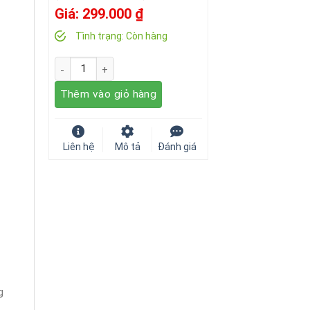
Giá:
299.000
₫
Tình trạng:
Còn hàng
Số lượng
Thêm vào giỏ hàng
Liên hệ
Mô tả
Đánh giá
g