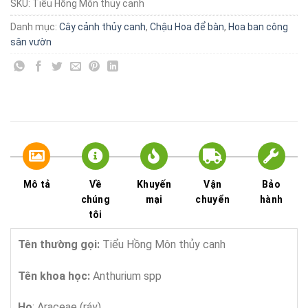
SKU:
Tiểu Hồng Môn thủy canh
Danh mục:
Cây cảnh thủy canh
,
Chậu Hoa để bàn
,
Hoa ban công
sân vườn
Mô tả
Về
Khuyến
Vận
Bảo
chúng
mại
chuyển
hành
tôi
Tên thường gọi:
Tiểu Hồng Môn thủy canh
Tên khoa học:
Anthurium spp
Họ
: Araceae (ráy)