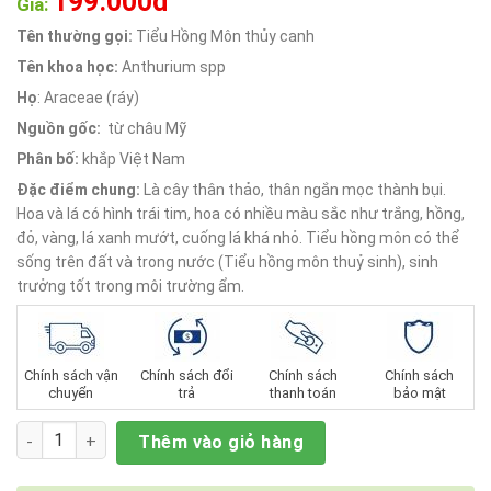
199.000đ
xếp
Giá:
hạng
0.0
Tên thường gọi:
Tiểu Hồng Môn thủy canh
5
Tên khoa học:
Anthurium spp
sao
Họ
: Araceae (ráy)
Nguồn gốc:
từ châu Mỹ
Phân bố:
khắp Việt Nam
Đặc điểm chung:
Là cây thân thảo, thân ngắn mọc thành bụi.
Hoa và lá có hình trái tim, hoa có nhiều màu sắc như trắng, hồng,
đỏ, vàng, lá xanh mướt, cuống lá khá nhỏ. Tiểu hồng môn có thể
sống trên đất và trong nước (Tiểu hồng môn thuỷ sinh), sinh
trưởng tốt trong môi trường ẩm.
Chính sách vận
Chính sách đổi
Chính sách
Chính sách
chuyển
trả
thanh toán
bảo mật
Số lượng
Thêm vào giỏ hàng