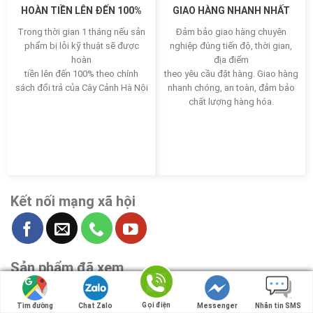
HOÀN TIỀN LÊN ĐẾN 100%
GIAO HÀNG NHANH NHẤT
Trong thời gian 1 tháng nếu sản
Đảm bảo giao hàng chuyên
phẩm bị lỗi kỹ thuật sẽ được
nghiệp đúng tiến độ, thời gian,
hoàn
địa điểm
tiền lên đến 100% theo chính
theo yêu cầu đặt hàng. Giao hàng
sách đổi trả của Cây Cảnh Hà Nội
nhanh chóng, an toàn, đảm bảo
chất lượng hàng hóa.
Kết nối mạng xã hội
Sản phẩm đã xem
Gọi điện
Gọi điện
Tìm đường
Tìm đường
Chat Zalo
Chat Zalo
Messenger
Messenger
Nhắn tin SMS
Nhắn tin SMS