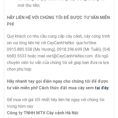
mới thu tiền.
HÃY LIÊN HỆ VỚI CHÚNG TÔI ĐỂ ĐƯỢC TƯ VẤN MIỄN
PHÍ
Quý khách có nhu cầu cung cấp cây cảnh, cây công trình
xin vui lòng liên hệ với CayCanhHaNoi qua hotline
0915.885.558 (Ms Hương), 0918.396.699 (Mr Tuấn), (04)
6683.5533 hoặc mail
viet@CayCanhHaNoi.com
đội ngũ
chuyên viên tư vấn của chúng tôi sẽ giúp bạn đưa ra lựa
chọn phù hợp.
Hãy nhanh tay gọi điện ngay cho chúng tôi để được
tư vấn miễn phí!
Cách thức đặt mua cây xem
tại đây
.
Để mua với giá tốt nhất hãy liên hệ ngay với chúng tôi
trong hôm nay:
Công ty TNHH MTV Cây cảnh Hà Nội