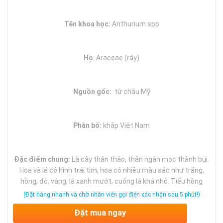
Tên khoa học:
Anthurium spp
Họ
: Araceae (ráy)
Nguồn gốc:
từ châu Mỹ
Phân bố:
khắp Việt Nam
Đặc điểm chung:
Là cây thân thảo, thân ngắn mọc thành bụi.
Hoa và lá có hình trái tim, hoa có nhiều màu sắc như trắng,
hồng, đỏ, vàng, lá xanh mướt, cuống lá khá nhỏ. Tiểu hồng
môn có thể sống trên đất và trong nước (Tiểu hồng môn thuỷ
(Đặt hàng nhanh và chờ nhân viên gọi điện xác nhận sau 5 phút!)
sinh), sinh trưởng tốt trong môi trường ẩm.
Đặt mua ngay