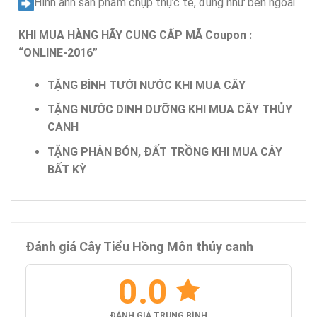
Hình ảnh sản phẩm chụp thực tế, đúng như bên ngoài.
KHI MUA HÀNG HÃY CUNG CẤP MÃ Coupon :
“ONLINE-2016”
TẶNG BÌNH TƯỚI NƯỚC KHI MUA CÂY
TẶNG NƯỚC DINH DƯỠNG KHI MUA CÂY THỦY
CANH
TẶNG PHÂN BÓN, ĐẤT TRỒNG KHI MUA CÂY
BẤT KỲ
Đánh giá Cây Tiểu Hồng Môn thủy canh
0.0
ĐÁNH GIÁ TRUNG BÌNH