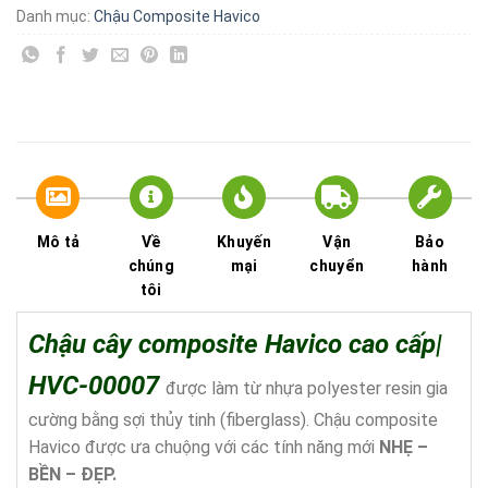
Danh mục:
Chậu Composite​ Havico
Mô tả
Về
Khuyến
Vận
Bảo
chúng
mại
chuyển
hành
tôi
Chậu cây composite Havico cao cấp|
HVC-00007
được làm từ nhựa polyester resin gia
cường bằng sợi thủy tinh (fiberglass). Chậu composite
Havico được ưa chuộng với các tính năng mới
NHẸ –
BỀN – ĐẸP
.