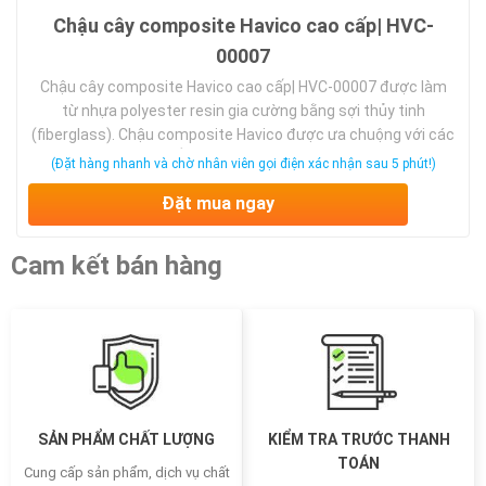
Chậu cây composite Havico cao cấp| HVC-
00007
Chậu cây composite Havico cao cấp| HVC-00007 được làm
từ nhựa polyester resin gia cường bằng sợi thủy tinh
(fiberglass). Chậu composite Havico được ưa chuộng với các
tính năng mới NHẸ – BỀN – ĐẸP. Chậu composite Havico mang
(Đặt hàng nhanh và chờ nhân viên gọi điện xác nhận sau 5 phút!)
nét đẹp hiện đại phù hợp với nét sống hiện đại ngài nay. Được
Đặt mua ngay
mọi người yêu …
Cam kết bán hàng
SẢN PHẨM CHẤT LƯỢNG
KIỂM TRA TRƯỚC THANH
TOÁN
Cung cấp sản phẩm, dịch vụ chất