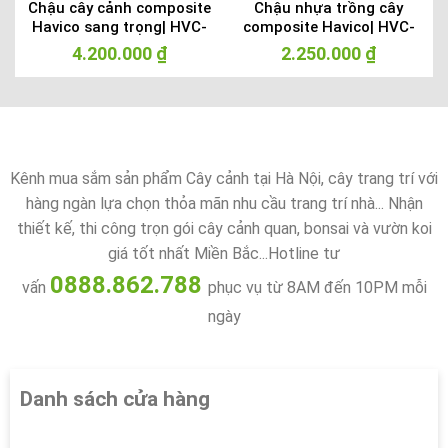
y
Chậu cây cảnh composite
Chậu nhựa trồng cây
Havico sang trọng| HVC-
composite Havico| HVC-
00030
00029
4.200.000
₫
2.250.000
₫
Kênh mua sắm sản phẩm Cây cảnh tại Hà Nội, cây trang trí với
hàng ngàn lựa chọn thỏa mãn nhu cầu trang trí nhà... Nhận
thiết kế, thi công trọn gói cây cảnh quan, bonsai và vườn koi
giá tốt nhất Miền Bắc...Hotline tư
0888.862.788
vấn
phục vụ từ 8AM đến 10PM mỗi
ngày
Danh sách cửa hàng