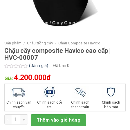
Sản phẩm
/
Chậu trồng cây
/
Chậu Composite​ Havico
Chậu cây composite Havico cao cấp|
HVC-00007
(đánh giá)
Đã bán
0
Được
4.200.000đ
xếp
Giá:
hạng
0.0
5
sao
Chính sách vận
Chính sách đổi
Chính sách
Chính sách
chuyển
trả
thanh toán
bảo mật
Số lượng
Thêm vào giỏ hàng