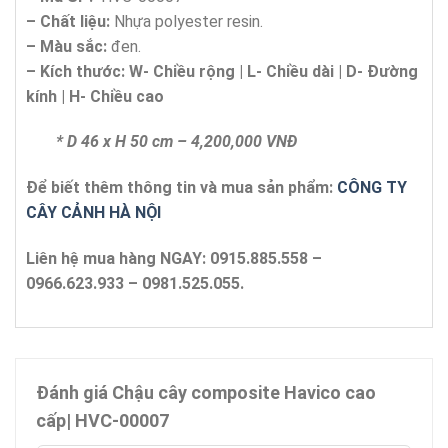
– Chất liệu:
Nhựa polyester resin.
– Màu sắc:
đen.
– Kích thước:
W-
Chi
ề
u r
ộ
ng | L- Chi
ề
u d
à
i | D-
Đ
ườ
ng
k
í
nh | H- Chi
ề
u cao
* D 46 x H 50 cm – 4,200,000 VNĐ
Để biết thêm thông tin và mua sản phẩm:
CÔNG TY
CÂY CẢNH HÀ NỘI
Liên hệ mua hàng NGAY: 0915.885.558 –
0966.623.933 – 0981.525.055.
Đánh giá Chậu cây composite Havico cao
cấp| HVC-00007