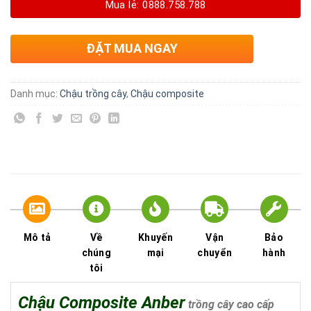
Mua lẻ: 0888.758.788
ĐẶT MUA NGAY
Danh mục:
Chậu trồng cây
,
Chậu composite
Mô tả
Về
Khuyến
Vận
Bảo
chúng
mại
chuyển
hành
tôi
Chậu Composite Anber
trồng cây cao cấp