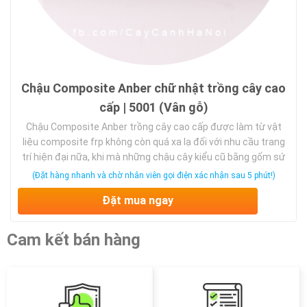
Chậu Composite Anber chữ nhật trồng cây cao
cấp | 5001 (Vân gỗ)
Chậu Composite Anber trồng cây cao cấp được làm từ vật
liệu composite frp không còn quá xa lạ đối với nhu cầu trang
trí hiện đại nữa, khi mà những chậu cây kiểu cũ bằng gốm sứ
không còn phù hợp với các thiết kế hiện đại thì chậu
(Đặt hàng nhanh và chờ nhân viên gọi điện xác nhận sau 5 phút!)
composite nổi lên như một vật dụng thây …
Đặt mua ngay
Cam kết bán hàng