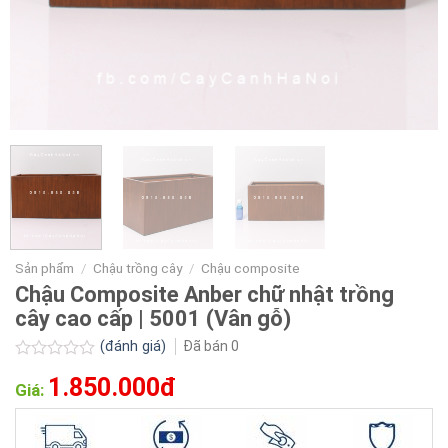
Sản phẩm
/
Chậu trồng cây
/
Chậu composite
Chậu Composite Anber chữ nhật trồng
cây cao cấp | 5001 (Vân gỗ)
(đánh giá)
Đã bán
0
Được
1.850.000đ
xếp
Giá:
hạng
0.0
5