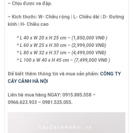
– Chịu được va đập.
– Kích thước:
W-
Chi
ề
u r
ộ
ng | L- Chi
ề
u d
à
i | D-
Đ
ườ
ng
k
í
nh | H- Chi
ề
u cao
* L 40 x W 20 x H 25 cm – (1,850,000 VNĐ )
* L 60 x W 25 x H 30 cm – (2,999,000 VNĐ)
* L 80 x W 32 x H 37 cm – (4,499,000 VNĐ)
* L 100 x W 40 x H 45 cm – (7,499,000 VNĐ )
Để biết thêm thông tin và mua sản phẩm:
CÔNG TY
CÂY CẢNH HÀ NỘI
Liên hệ mua hàng NGAY: 0915.885.558 –
0966.623.933 – 0981.525.055.