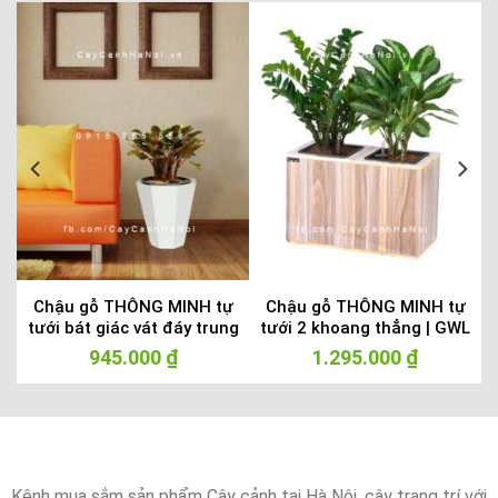
Chậu gỗ THÔNG MINH tự
Chậu gỗ THÔNG MINH tự
tưới bát giác vát đáy trung
tưới 2 khoang thẳng | GWL
| GWL – 423B
– 211B
945.000
₫
1.295.000
₫
Kênh mua sắm sản phẩm Cây cảnh tại Hà Nội, cây trang trí với