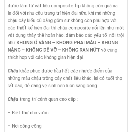
được làm từ vật liệu composite frp không còn quá xa
lạ đối với nhu cầu trang trí hiện đại nữa, khi mà những
chậu cây kiểu cũ bằng gốm sứ không còn phù hợp với
các thiết kế hiện đại thì chậu composite nổi lên như một
vật dụng thây thế hoàn hảo, đảm bảo các yếu tố nổi trội
như
KHÔNG
Ố
VÀNG – KHÔNG PHAI MÀU – KHÔNG
N
Ặ
NG –
KHÔNG D
Ễ
V
Ỡ
– KHÔNG R
Ạ
N N
Ứ
T
vô cùng
thích hợp với các không gian hiện đại.
Chậu
khắc phục được hầu hết các nhược điểm của
những mẫu chậu trồng cây chất liệu khác, lại có tuổi thọ
rất cao, dễ dàng vệ sinh nên luôn sáng bóng.
Chậu
trang trí cảnh quan cao cấp :
– Biệt thự nhà vườn
– Nơi công cộng