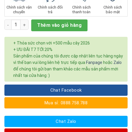
sao
Chính sách vận
Chính sách đổi
Chính sách
Chính sách
chuyển
trả
thanh toán
bảo mật
Số lượng
Thêm vào giỏ hàng
+ Thỏa sức chọn với +500 mẫu cây 2026
+ ƯU ĐÃI T7 TỚI 20%
Sản phẩm của chúng tôi được cập nhật liên tục hàng ngày
vì thế bạn vui lòng liên hệ trực tiếp qua
Fanpage
hoặc
Zalo
để chúng tôi gửi bạn tham khảo các mẫu sản phẩm mới
nhất tại cửa hàng :)
Chat Facebook
Mua sỉ: 0888.758.788
Chat Zalo