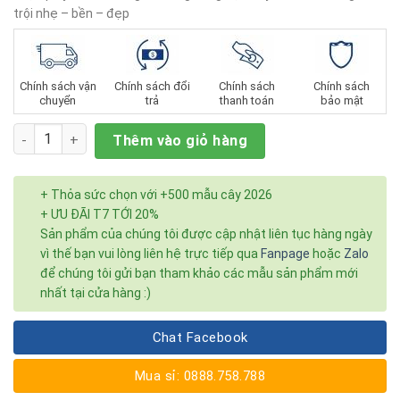
sao
trội nhẹ – bền – đẹp
Chính sách vận
Chính sách đổi
Chính sách
Chính sách
chuyển
trả
thanh toán
bảo mật
Số lượng
Thêm vào giỏ hàng
+ Thỏa sức chọn với +500 mẫu cây 2026
+ ƯU ĐÃI T7 TỚI 20%
Sản phẩm của chúng tôi được cập nhật liên tục hàng ngày
vì thế bạn vui lòng liên hệ trực tiếp qua
Fanpage
hoặc
Zalo
để chúng tôi gửi bạn tham khảo các mẫu sản phẩm mới
nhất tại cửa hàng :)
Chat Facebook
Mua sỉ: 0888.758.788