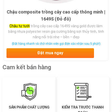
Chậu composite trồng cây cao cấp thông minh |
1649S (Đỏ đô)
Chậu tự tưới
trồng cây cao cấp 1649S vàng gold được làm
bằng nhựa polyester resin gia cường bằng sợi thủy tinh, tính
năng nổi trội nhẹ – bền – đẹp
(Đặt hàng nhanh và chờ nhân viên gọi điện xác nhận sau 5 phút!)
Đặt mua ngay
Cam kết bán hàng
SẢN PHẨM CHẤT LƯỢNG
KIỂM TRA TRƯỚC THANH