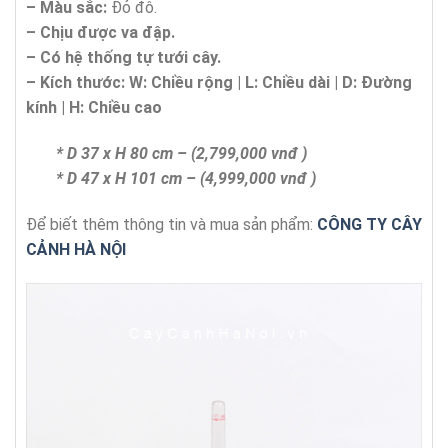
– Màu sắc:
Đỏ đô.
– Chịu được va đập.
– Có hệ thống tự tưới cây.
– Kích thước:
W:
Chi
ề
u r
ộ
ng | L: Chi
ề
u d
à
i | D:
Đ
ườ
ng
k
í
nh | H: Chi
ề
u cao
* D 37 x H 80 cm – (2,799,000 vnđ )
* D 47 x H 101 cm – (4,999,000 vnđ )
Để biết thêm thông tin và mua sản phẩm:
CÔNG TY CÂY
CẢNH HÀ NỘI