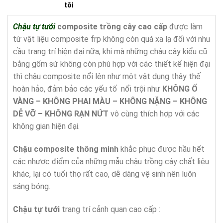
tôi
Chậu tự tưới
composite trồng cây cao cấp
được làm
từ vật liệu composite frp không còn quá xa lạ đối với nhu
cầu trang trí hiện đại nữa, khi mà những chậu cây kiểu cũ
bằng gốm sứ không còn phù hợp với các thiết kế hiện đại
thì chậu composite nổi lên như một vật dụng thây thế
hoàn hảo, đảm bảo các yếu tố nổi trội như
KHÔNG
Ố
VÀNG – KHÔNG PHAI MÀU – KHÔNG N
Ặ
NG –
KHÔNG
D
Ễ
V
Ỡ
– KHÔNG R
Ạ
N N
Ứ
T
vô cùng thích hợp với các
không gian hiện đại.
Chậu composite
thông minh
khắc phục được hầu hết
các nhược điểm của những mẫu chậu trồng cây chất liệu
khác, lại có tuổi thọ rất cao, dễ dàng vệ sinh nên luôn
sáng bóng.
Chậu tự tưới
trang trí cảnh quan cao cấp :