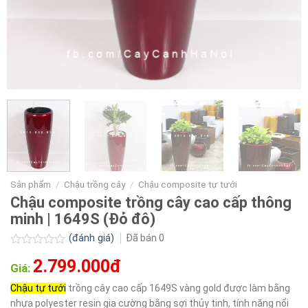
Sản phẩm
/
Chậu trồng cây
/
Chậu composite tự tưới
Chậu composite trồng cây cao cấp thông
minh | 1649S (Đỏ đô)
(đánh giá)
Đã bán
0
Được
2.799.000đ
xếp
Giá:
hạng
0.0
Chậu tự tưới
trồng cây cao cấp 1649S vàng gold được làm bằng
5
nhựa polyester resin gia cường bằng sợi thủy tinh, tính năng nổi