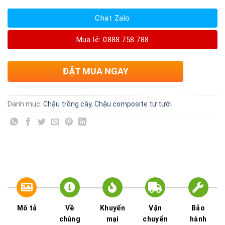
Chat Zalo
Mua lẻ: 0888.758.788
ĐẶT MUA NGAY
Danh mục:
Chậu trồng cây
,
Chậu composite tự tưới
Mô tả
Về
Khuyến
Vận
Bảo
chúng
mại
chuyển
hành