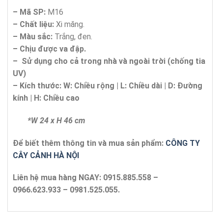
– Mã SP:
M16
– Chất liệu:
Xi măng.
– Màu sắc:
Trắng, đen.
– Chịu được va đập.
– Sử dụng cho cả trong nhà và ngoài trời (chống tia
UV)
– Kích thước: W:
Chi
ề
u r
ộ
ng | L: Chi
ề
u d
à
i | D:
Đ
ườ
ng
k
í
nh | H: Chi
ề
u cao
*W 24 x H 46 cm
Để biết thêm thông tin và mua sản phẩm:
CÔNG TY
CÂY CẢNH HÀ NỘI
Liên hệ mua hàng NGAY: 0915.885.558 –
0966.623.933 – 0981.525.055.