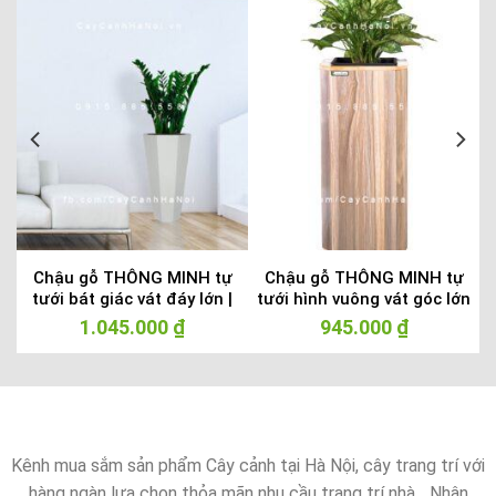
Chậu gỗ THÔNG MINH tự
Chậu gỗ THÔNG MINH tự
tưới bát giác vát đáy lớn |
tưới hình vuông vát góc lớn
GWL – 423C
| GWL – 513C
1.045.000
₫
945.000
₫
Kênh mua sắm sản phẩm Cây cảnh tại Hà Nội, cây trang trí với
hàng ngàn lựa chọn thỏa mãn nhu cầu trang trí nhà... Nhận