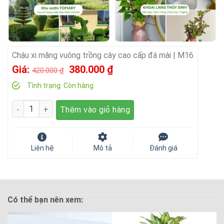
Chậu xi măng vuông trồng cây cao cấp đá mài | M16
Giá
Giá
Giá:
380.000
₫
420.000
₫
gốc
hiện
Tình trạng:
Còn hàng
là:
tại
Số lượng
Thêm vào giỏ hàng
420.000 ₫.
là:
380.000 ₫.
Liên hệ
Mô tả
Đánh giá
Có thể bạn nên xem: