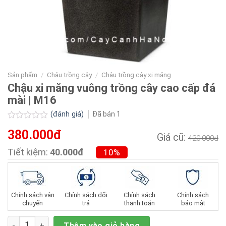
Sản phẩm
/
Chậu trồng cây
/
Chậu trồng cây xi măng
Chậu xi măng vuông trồng cây cao cấp đá
mài | M16
(đánh giá)
Đã bán
1
Được
380.000đ
xếp
Giá cũ:
420.000đ
hạng
0.0
Tiết kiệm:
40.000đ
10%
5
sao
Chính sách vận
Chính sách đổi
Chính sách
Chính sách
chuyển
trả
thanh toán
bảo mật
Số lượng
Thêm vào giỏ hàng