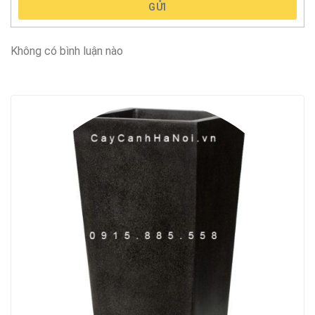
GỬI
Không có bình luận nào