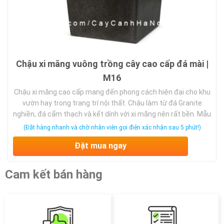
Chậu xi măng vuông trồng cây cao cấp đá mài |
M16
Chậu xi măng cao cấp mang đến phong cách hiện đại cho khu
vườn hay trong trang trí nội thất. Chậu làm từ đá Granite
nghiền, đá cẩm thạch và kết dính với xi măng nên rất bền. Mẫu
chậu xi măng thêm nét hiện đại trong bộ sưu tập sân vườn
(Đặt hàng nhanh và chờ nhân viên gọi điện xác nhận sau 5 phút!)
của bạn. Các chi tiết nổi độc đáo bên ngoài chậu giúp cho …
Đặt mua ngay
Cam kết bán hàng