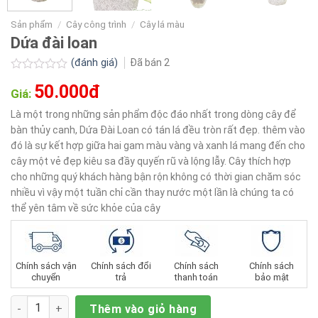
Sản phẩm
/
Cây công trình
/
Cây lá màu
Dứa đài loan
(đánh giá)
Đã bán
2
Được
50.000đ
xếp
Giá:
hạng
0.0
Là một trong những sản phẩm độc đáo nhất trong dòng cây để
5
bàn thủy canh, Dứa Đài Loan có tán lá đều tròn rất đẹp. thêm vào
sao
đó là sự kết hợp giữa hai gam màu vàng và xanh lá mang đến cho
cây một vẻ đẹp kiêu sa đầy quyến rũ và lộng lẫy. Cây thích hợp
cho những quý khách hàng bận rộn không có thời gian chăm sóc
nhiều vì vậy một tuần chỉ cần thay nước một lần là chúng ta có
thể yên tâm về sức khỏe của cây
Chính sách vận
Chính sách đổi
Chính sách
Chính sách
chuyển
trả
thanh toán
bảo mật
Số lượng
Thêm vào giỏ hàng