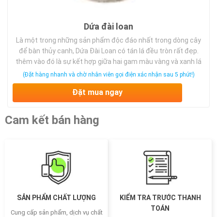
Dứa đài loan
Là một trong những sản phẩm độc đáo nhất trong dòng cây
để bàn thủy canh, Dứa Đài Loan có tán lá đều tròn rất đẹp.
thêm vào đó là sự kết hợp giữa hai gam màu vàng và xanh lá
mang đến cho cây một vẻ đẹp kiêu sa đầy quyến rũ và lộng
(Đặt hàng nhanh và chờ nhân viên gọi điện xác nhận sau 5 phút!)
lẫy. Cây thích hợp cho những quý khách hàng bận rộn không
Đặt mua ngay
có thời gian chăm sóc nhiều vì vậy một tuần chỉ cần thay
nước một lần là chúng ta có thể yên tâm về sức khỏe của cây
Cam kết bán hàng
SẢN PHẨM CHẤT LƯỢNG
KIỂM TRA TRƯỚC THANH
TOÁN
Cung cấp sản phẩm, dịch vụ chất