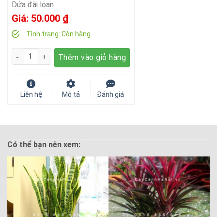
Dứa đài loan
Giá:
50.000
₫
Tình trạng:
Còn hàng
Số lượng
Thêm vào giỏ hàng
Liên hệ
Mô tả
Đánh giá
Có thể bạn nên xem: