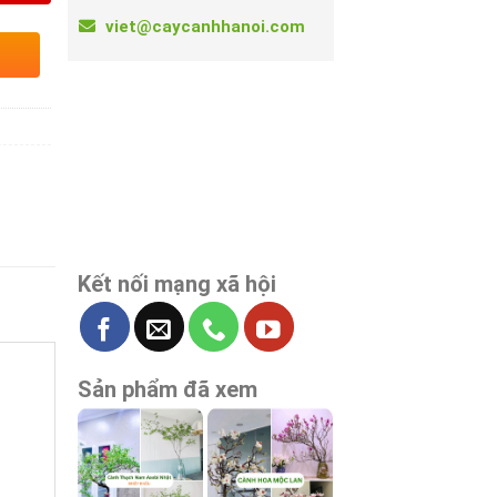
viet@caycanhhanoi.com
Kết nối mạng xã hội
Sản phẩm đã xem