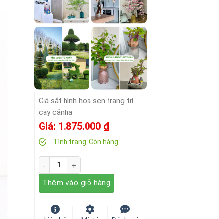
Giá sắt hình hoa sen trang trí
cây cảnha
Giá:
1.875.000
₫
Tình trạng:
Còn hàng
Số lượng
Thêm vào giỏ hàng