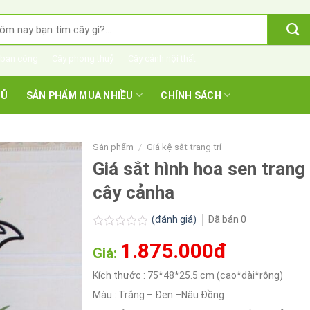
m
m:
 ban công
Cây phong thuỷ
Cây cảnh nội thất
HỦ
SẢN PHẨM MUA NHIỀU
CHÍNH SÁCH
Sản phẩm
/
Giá kệ sắt trang trí
Giá sắt hình hoa sen trang 
cây cảnha
(đánh giá)
Đã bán
0
Được
1.875.000đ
xếp
Giá:
hạng
0.0
Kích thước : 75*48*25.5 cm (cao*dài*rộng)
5
sao
Màu : Trắng – Đen –Nâu Đồng