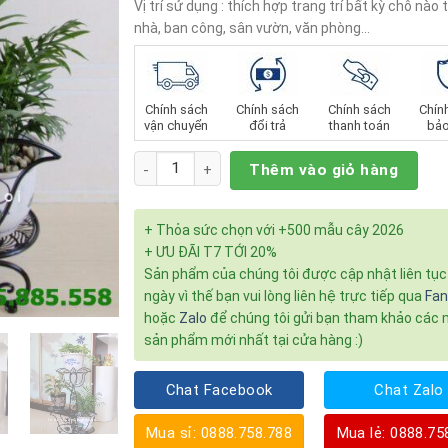
Vị trí sử dụng : thích hợp trang trí bất kỳ chỗ nào 
nhà, ban công, sân vườn, văn phòng…
Chính sách
Chính sách
Chính sách
Chín
vận chuyển
đổi trả
thanh toán
bảo
Số lượng
Thêm vào giỏ hàng
+ Thỏa sức chọn với +500 mẫu cây 2026
+ ƯU ĐÃI T7 TỚI 20%
Sản phẩm của chúng tôi được cập nhật liên tụ
ngày vì thế bạn vui lòng liên hệ trực tiếp qua
Fa
hoặc
Zalo
để chúng tôi gửi bạn tham khảo các
sản phẩm mới nhất tại cửa hàng :)
Chat Facebook
Chat Zalo
Mua sỉ: 0888.758.788
Mua lẻ: 0888.75