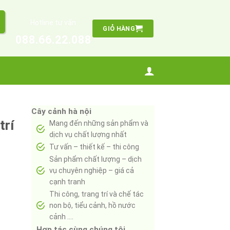
Hotline tư vấn
GIỎ HÀNG
088.66.22.088
Cây cảnh hà nội
trí
Mang đến những sản phẩm và
dịch vụ chất lượng nhất
Tư vấn – thiết kế – thi công
Sản phẩm chất lượng – dịch
vụ chuyên nghiệp – giá cả
cạnh tranh
Thi công, trang trí và chế tác
non bộ, tiểu cảnh, hồ nước
cảnh ….
Hợp tác cùng chúng tôi