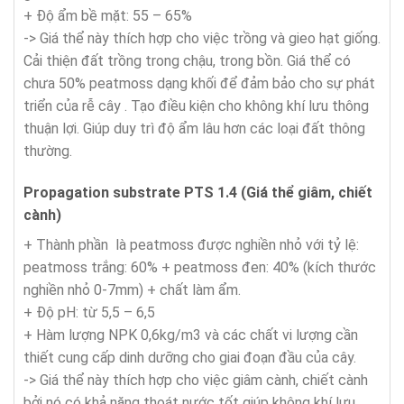
+ Độ ẩm bề mặt: 55 – 65%
-> Giá thể này thích hợp cho việc trồng và gieo hạt giống.
Cải thiện đất trồng trong chậu, trong bồn. Giá thể có
chưa 50% peatmoss dạng khối để đảm bảo cho sự phát
triển của rễ cây . Tạo điều kiện cho không khí lưu thông
thuận lợi. Giúp duy trì độ ẩm lâu hơn các loại đất thông
thường.
Propagation substrate PTS 1.4 (Giá thể giâm, chiết
cành)
+ Thành phần là peatmoss được nghiền nhỏ với tỷ lệ:
peatmoss trắng: 60% + peatmoss đen: 40% (kích thước
nghiền nhỏ 0-7mm) + chất làm ẩm.
+ Độ pH: từ 5,5 – 6,5
+ Hàm lượng NPK 0,6kg/m3 và các chất vi lượng cần
thiết cung cấp dinh dưỡng cho giai đoạn đầu của cây.
-> Giá thể này thích hợp cho việc giâm cành, chiết cành
bởi nó có khả năng thoát nước tốt giúp không khí lưu