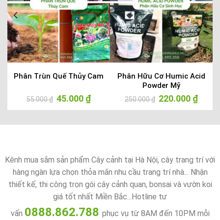
u
Phân Trùn Quế Thủy Cam
Phân Hữu Cơ Humic Acid
Powder Mỹ
Giá
45.000
₫
Giá
Giá
220.000
₫
Giá
55.000
₫
250.000
₫
gốc
hiện
gốc
hiện
là:
tại
là:
tại
55.000 ₫.
là:
250.000 ₫.
là:
45.000 ₫.
220.000
Kênh mua sắm sản phẩm Cây cảnh tại Hà Nội, cây trang trí với
hàng ngàn lựa chọn thỏa mãn nhu cầu trang trí nhà... Nhận
thiết kế, thi công trọn gói cây cảnh quan, bonsai và vườn koi
giá tốt nhất Miền Bắc...Hotline tư
0888.862.788
vấn
phục vụ từ 8AM đến 10PM mỗi