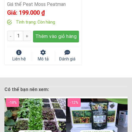
Giá thể Peat Moss Peatman
Giá:
199.000
₫
Tình trạng:
Còn hàng
Số lượng
Thêm vào giỏ hàng
Liên hệ
Mô tả
Đánh giá
Có thể bạn nên xem:
-18%
-12%