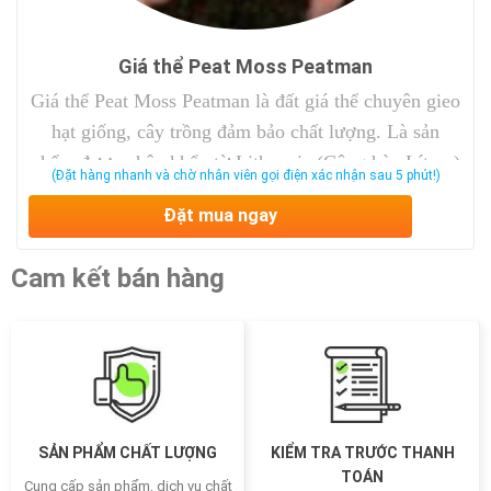
Giá thể Peat Moss Peatman
Giá thể Peat Moss Peatman là đất giá thể chuyên gieo
hạt giống, cây trồng đảm bảo chất lượng. Là sản
phẩm được nhập khẩu từ Lithuania (Cộng hòa Lít-va)
(Đặt hàng nhanh và chờ nhân viên gọi điện xác nhận sau 5 phút!)
có nhiều chất dinh dưỡng nuôi sống cây trồng.
Đặt mua ngay
Cam kết bán hàng
SẢN PHẨM CHẤT LƯỢNG
KIỂM TRA TRƯỚC THANH
TOÁN
Cung cấp sản phẩm, dịch vụ chất