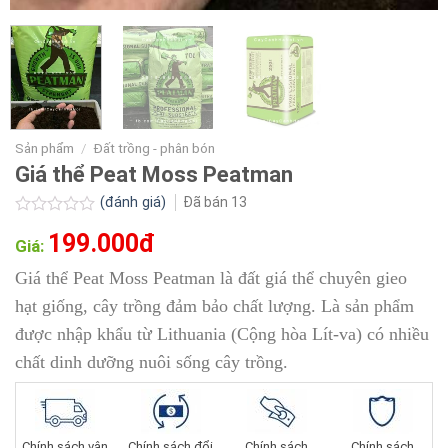
Sản phẩm
/
Đất trồng - phân bón
Giá thể Peat Moss Peatman
(đánh giá)
Đã bán
13
Được
199.000đ
xếp
Giá:
hạng
0.0
Giá thể Peat Moss Peatman là đất giá thể chuyên gieo
5
hạt giống, cây trồng đảm bảo chất lượng. Là sản phẩm
sao
được nhập khẩu từ Lithuania (Cộng hòa Lít-va) có nhiều
chất dinh dưỡng nuôi sống cây trồng.
Chính sách vận
Chính sách đổi
Chính sách
Chính sách