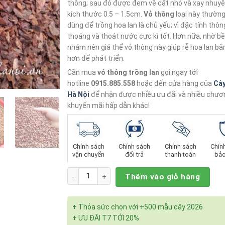
thông; sau đó được đem về cắt nhỏ và xay nhuyễ
kích thước 0.5 – 1.5cm.
Vỏ thông
loại này thườn
dùng để trồng hoa lan là chủ yếu; vì đặc tính thôn
thoáng và thoát nước cực kì tốt. Hơn nữa, nhờ b
nhám nên giá thể vỏ thông này giúp rễ hoa lan b
hơn để phát triển.
Cần mua
vỏ thông trồng lan
gọi ngay tới
hotline
0915.885.558
hoặc đến cửa hàng của
Câ
Hà Nội
để nhận được nhiều ưu đãi và nhiều chươn
khuyến mãi hấp dẫn khác!
Chính sách
Chính sách
Chính sách
Chín
vận chuyển
đổi trả
thanh toán
bảo
Số lượng
Thêm vào giỏ hàng
+ Thỏa sức chọn với +500 mẫu cây 2026
+ ƯU ĐÃI T7 TỚI 20%