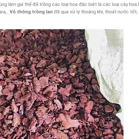
g làm giá thể để trồng các loại hoa đặc biệt là các loại cây hoa 
ra,..
Vỏ thông trồng lan
đã qua xử lý thoáng khí, thoát nước tốt;