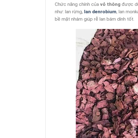
Chức năng chính của
vỏ thông
được dùn
như: lan rừng,
lan denrobium
, lan monka
bề mặt nhám giúp rễ lan bám dính tốt.