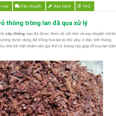
n mại
Vận chuyển
Bảo hành
FAQ
ỏ thông trồng lan đã qua xử lý
 từ
cây thông
; sau đó được đem về cắt nhỏ và xay nhuyễn với kí
thường được dùng để trồng hoa lan là chủ yếu; vì đặc tính thông
ữa, nhờ bề mặt nhám nên giá thể vỏ thông này giúp rễ hoa lan bắ