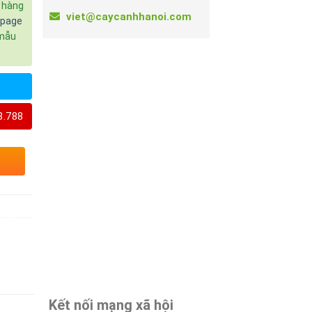
c hàng
viet@caycanhhanoi.com
npage
 mẫu
8.788
Kết nối mạng xã hội