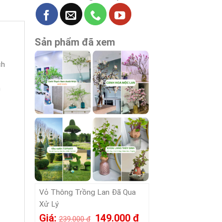
Sản phẩm đã xem
ch
m
Vỏ Thông Trồng Lan Đã Qua
Xử Lý
Giá
Giá
Giá:
149.000
₫
239.000
₫