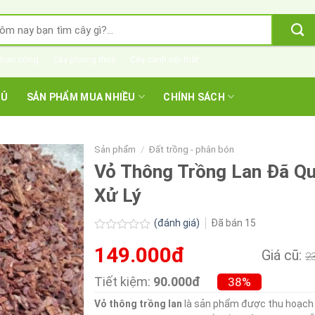
m
m:
 ban công
Cây phong thuỷ
Cây cảnh nội thất
HỦ
SẢN PHẨM MUA NHIỀU
CHÍNH SÁCH
Sản phẩm
/
Đất trồng - phân bón
Vỏ Thông Trồng Lan Đã Q
Xử Lý
(đánh giá)
Đã bán
15
Được
149.000đ
xếp
Giá cũ:
2
hạng
0.0
Tiết kiệm:
90.000đ
38%
5
sao
Vỏ thông trồng lan
là sản phẩm được thu hoạch