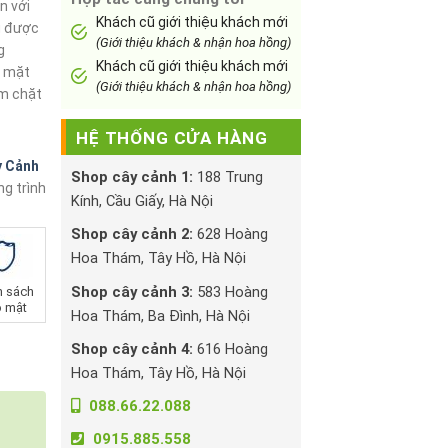
n với
Khách cũ giới thiệu khách mới
g được
(Giới thiệu khách & nhận hoa hồng)
g
Khách cũ giới thiệu khách mới
ề mặt
(Giới thiệu khách & nhận hoa hồng)
ắm chặt
HỆ THỐNG CỬA HÀNG
y Cảnh
Shop cây cảnh 1:
188 Trung
g trình
Kính, Cầu Giấy, Hà Nội
Shop cây cảnh 2:
628 Hoàng
Hoa Thám, Tây Hồ, Hà Nội
Shop cây cảnh 3:
583 Hoàng
h sách
 mật
Hoa Thám, Ba Đình, Hà Nội
Shop cây cảnh 4:
616 Hoàng
Hoa Thám, Tây Hồ, Hà Nội
088.66.22.088
0915.885.558