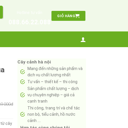
Hotline tư vấn
GIỎ HÀNG
088.66.22.088
Cây cảnh hà nội
ua
Mang đến những sản phẩm và
dịch vụ chất lượng nhất
Tư vấn – thiết kế – thi công
Sản phẩm chất lượng – dịch
vụ chuyên nghiệp – giá cả
cạnh tranh
39.000đ
Thi công, trang trí và chế tác
non bộ, tiểu cảnh, hồ nước
cảnh ….
 từ cây
Hợp tác cùng chúng tôi