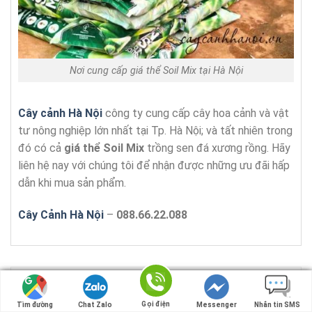
Nơi cung cấp giá thể Soil Mix tại Hà Nội
Cây cảnh Hà Nội
công ty cung cấp cây hoa cảnh và vật
tư nông nghiệp lớn nhất tại Tp. Hà Nội; và tất nhiên trong
đó có cả
giá thể
Soil Mix
trồng sen đá xương rồng. Hãy
liên hệ nay với chúng tôi để nhận được những ưu đãi hấp
dẫn khi mua sản phẩm.
Cây Cảnh Hà Nội
–
088.66.22.088
Đánh giá Giá thể Soil Mix Đất Trộn Sẵn Trồng
Gọi điện
Gọi điện
Tìm đường
Tìm đường
Chat Zalo
Chat Zalo
Messenger
Messenger
Nhắn tin SMS
Nhắn tin SMS
Sen Đá, Xương Rồng