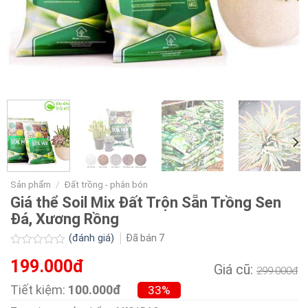
Sản phẩm
/
Đất trồng - phân bón
Giá thể Soil Mix Đất Trộn Sẵn Trồng Sen
Đá, Xương Rồng
(đánh giá)
Đã bán
7
Được
199.000đ
xếp
Giá cũ:
299.000đ
hạng
0.0
Tiết kiệm:
100.000đ
33%
5