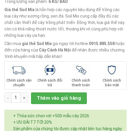
sao
Trọng lượng sản phẩm:
6 KG/ BAO
Giá thể Soil Mix
là hỗn hợp các nguyên liệu dùng để trồng các
loại cây như xương rồng, sen đá. Soil Mix cung cấp đầy đủ các
chất cần thiết để cây trồng phát triển. Đồng thời, loại giá thể này
còn có khả năng thoát nước tốt, thoáng khí vô cùng phù hợp với
những loại cây ưa hạn.
Cần mua
giá thể Soil Mix
gọi ngay tới hotline
0915.885.558
hoặc
đến cửa hàng của
Cây Cảnh Hà Nội
để nhận được nhiều chương
trình khuyến mãi hấp dẫn khác!
Chính sách vận
Chính sách đổi
Chính sách
Chính sách
chuyển
trả
thanh toán
bảo mật
Số lượng
Thêm vào giỏ hàng
+ Thỏa sức chọn với +500 mẫu cây 2026
+ ƯU ĐÃI T7 TỚI 20%
Sản phẩm của chúng tôi được cập nhật liên tục hàng ngày