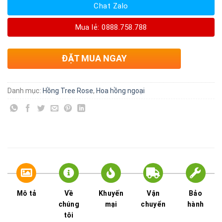
Chat Zalo
Mua lẻ: 0888.758.788
ĐẶT MUA NGAY
Danh mục:
Hồng Tree Rose
,
Hoa hồng ngoại
Mô tả
Về
Khuyến
Vận
Bảo
chúng
mại
chuyển
hành
tôi