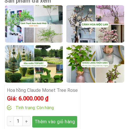
Sản phẩm đã xem
Hoa hồng Claude Monet Tree Rose
Giá:
6.000.000
₫
Tình trạng:
Còn hàng
Số lượng
Thêm vào giỏ hàng