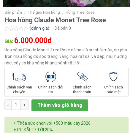
Sản phẩm
/
Thế giới Hoa hồng
/
Hồng Tree Rose
Hoa hồng Claude Monet Tree Rose
(đánh giá)
Đã bán
0
Được
6.000.000đ
xếp
Giá:
hạng
0.0
Hoa hồng Claude Monet Tree Rose có hoa là sự phối màu, sự pha
5
trộn màu hồng đỏ sọc trắng, vàng, hoa rất sai và đẹp, mùi hương
sao
nhẹ, cây có khả năng kháng bệnh rất tốt.
Chính sách vận
Chính sách đổi
Chính sách
Chính sách
chuyển
trả
thanh toán
bảo mật
Số lượng
Thêm vào giỏ hàng
+ Thỏa sức chọn với +500 mẫu cây 2026
+ ƯU ĐÃI T7 TỚI 20%