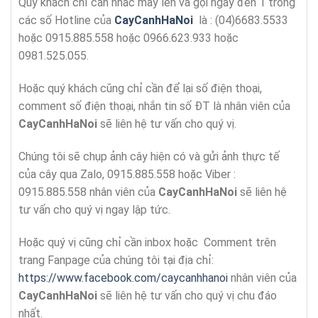
Quý khách chỉ cần nhấc mày lên và gọi ngay đến 1 trong
các số Hotline của
CayCanhHaNoi
là : (04)6683.5533
hoặc 0915.885.558 hoặc 0966.623.933 hoặc
0981.525.055.
Hoặc quý khách cũng chỉ cần để lại số điện thoại,
comment số điện thoại, nhắn tin số ĐT là nhân viên của
CayCanhHaNoi
sẽ liên hệ tư vấn cho quý vị.
Chúng tôi sẽ chụp ảnh cây hiện có và gửi ảnh thực tế
của cây qua Zalo, 0915.885.558 hoặc Viber :
0915.885.558 nhân viên của
CayCanhHaNoi
sẽ liên hệ
tư vấn cho quý vị ngay lập tức.
Hoặc quý vị cũng chỉ cần inbox hoặc Comment trên
trang Fanpage của chúng tôi tại địa chỉ:
https://www.facebook.com/caycanhhanoi
nhân viên của
CayCanhHaNoi
sẽ liên hệ tư vấn cho quý vị chu đáo
nhất.