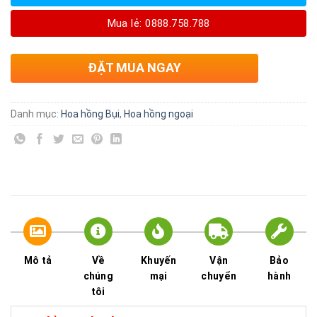
Mua lẻ: 0888.758.788
ĐẶT MUA NGAY
Danh mục:
Hoa hồng Bụi
,
Hoa hồng ngoại
Mô tả
Về
Khuyến
Vận
Bảo
chúng
mại
chuyển
hành
tôi