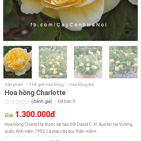
Sản phẩm
/
Thế giới Hoa hồng
/
Hoa hồng Bụi
Hoa hồng Charlotte
(đánh giá)
Đã bán
0
Được
1.300.000đ
xếp
Giá:
hạng
0.0
Hoa hồng Charlotte được lai tạo bởi David C. H. Austin tại Vương
5
quốc Anh năm 1992. Là loại cây bụi thân mềm.
sao